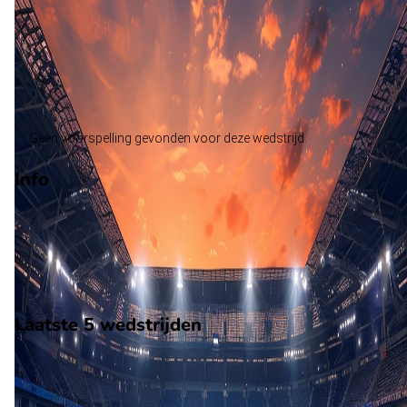
Letland
Alle wedstrijden
Noord-Macedonië - Letland
Opstellingen
Voorspelling
Voorbeschouwing
Geen voorspelling gevonden voor deze wedstrijd.
Info
Op 13 november 2025 gaat Noord-Macedonië de strijd aan m
Letland. De wedstrijd wordt afgetrapt om 17:00 en wordt
gespeeld in de Vriendschappelijke wedstrijden.
Stadion: Onbekend
Scheidsrechter: Onbekend
Laatste 5 wedstrijden
H2H
Noord-Macedonië
Letland
13 nov
2025