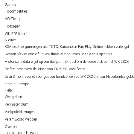
Games
Tipcompetities
VW-Tientje
Tiptopper
WK 2026 pool
Nieuws
KSA deelt vergunningen uit: TOTO, Kansino en Fair Play Online hebben verlengd
Sloveen Slavko Vincic fluit WK-finale 2026 tussen Spanje en Argentinië
Historische data wijst op een doelpuntrijk duel om de derde plek op het WK 2026
Belfast decor voor de loting van EK 2028 kwalificatie
Unai Simón favoriet voor gouden handschoen op WK 2026, maar Nederlandse gokk
staat buitenspel
Help
Wedgidsen
Kenniscentrum
Veelgestelde vragen
Verantwoord wedden
Over ons
Terug naar boven