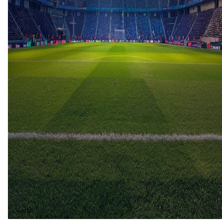
Noord-Macedonië
Letland
0
0
14 nov
2024
Noord-Macedonië
Letland
1
0
10 okt
2024
Letland
Noord-Macedonië
0
3
9 sep
2019
Letland
Noord-Macedonië
0
2
21 mrt
2019
Noord-Macedonië
Letland
3
1
Noord-Macedonië (4)
80%
Gelijk (1)
20%
Voetbal