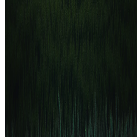
LR Vicenza
2
0
30 nov
2025
LR Vicenza
Lecco
1
0
17 mrt
2025
Lecco
LR Vicenza
1
1
4 nov
2024
LR Vicenza
Lecco
1
0
14 jan
2023