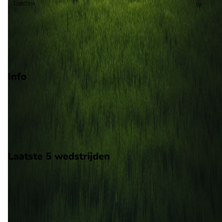
Triestina
Promotie
Play-offs promotie
Degradatie
Info
Op 3 april 2026 gaat Lecco de strijd aan met LR Vicenza. De
wedstrijd wordt afgetrapt om 18:30 en wordt gespeeld in de
Serie C.
Stadion: Onbekend
Scheidsrechter: Onbekend
Laatste 5 wedstrijden
H2H
Lecco
LR Vicenza
3 apr
2026
Lecco