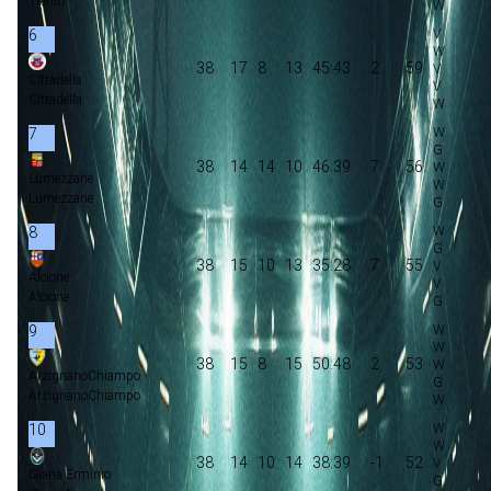
Trento
6
38
17
8
13
45:43
2
59
Cittadella
Cittadella
7
38
14
14
10
46:39
7
56
Lumezzane
Lumezzane
8
38
15
10
13
35:28
7
55
Alcione
Alcione
9
38
15
8
15
50:48
2
53
ArzignanoChiampo
ArzignanoChiampo
10
38
14
10
14
38:39
-1
52
Giana Erminio