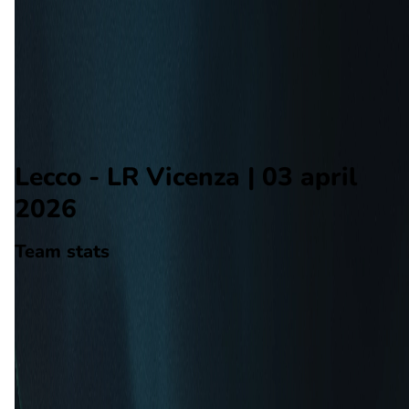
LR Vicenza
Alle wedstrijden
Lecco - LR Vicenza
Opstellingen
Voorspelling
Voorbeschouwing
Lecco - LR Vicenza | 03 april
2026
Team stats
Lecco
Lecco
-
LR Vicenza
LR Vicenza
47
aantal goals