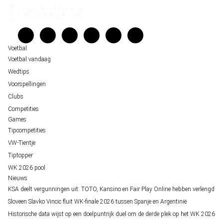
Kenniscentrum
Unai Simón favoriet voor gouden handschoen op WK 2026, maar Nederlandse 
Veelgestelde vragen
staat buitenspel
Verantwoord wedden
Over ons
Voetbal
Voetbal vandaag
Wedtips
Voorspellingen
Clubs
Competities
Games
Tipcompetities
VW-Tientje
Tiptopper
WK 2026 pool
Nieuws
KSA deelt vergunningen uit: TOTO, Kansino en Fair Play Online hebben verlengd
Sloveen Slavko Vincic fluit WK-finale 2026 tussen Spanje en Argentinië
Historische data wijst op een doelpuntrijk duel om de derde plek op het WK 2026