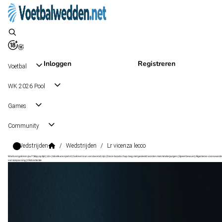
Inloggen
Registreren
Voetbal
WK 2026 Pool
Games
Community
Wedstrijden
/
Wedstrijden
/
Lr vicenza lecco
Wat kost gokken jou? Stop op tijd | 18+ | loketkansspel.nl | Gokken kan verslavend zijn | Deze boodschap mag niet gedeeld worden met minderjarigen | Speel bewust | Algemene voorwaarde
van toepassing | #Advertentie
Serie C Grp. A
, Italië
Lecco
Serie C Grp. A
, Italië
2 - 0