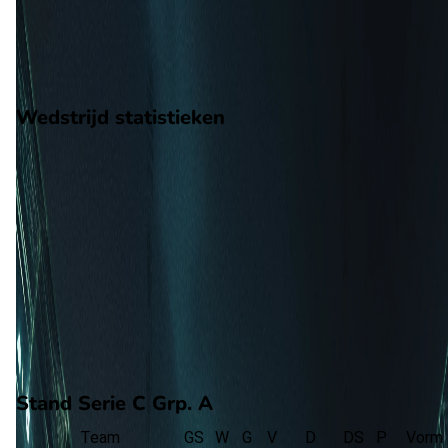
18
gewonnen
10
verloren
vorm
Wedstrijd statistieken
Verloop
Statistieken
Eindscore (2 - 0)
Eerste helft
8'
L. Sipos
Tweede helft
48'
I. Konate
78'
F. Costa
Stand Serie C Grp. A
Team
GS
W
G
V
D
DS
P
Vorm