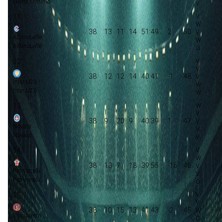
Giana Erminio
11
38
13
11
14
51:49
2
50
AlbinoLeffe
AlbinoLeffe
12
38
12
12
14
40:41
-1
48
Inter U23
Inter U23
13
38
9
20
9
40:39
1
47
Novara
Novara
14
38
13
7
18
39:55
-16
46
Pro Vercelli
Pro Vercelli
15
38
10
15
13
41:43
-2
45
Ospitaletto