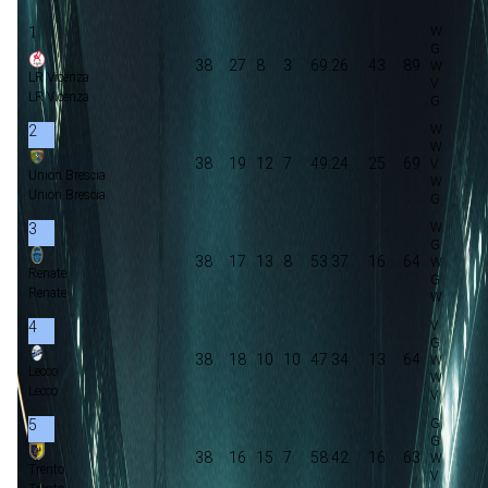
1
38
27
8
3
69:26
43
89
LR Vicenza
LR Vicenza
2
38
19
12
7
49:24
25
69
Union Brescia
Union Brescia
3
38
17
13
8
53:37
16
64
Renate
Renate
4
38
18
10
10
47:34
13
64
Lecco
Lecco
5
38
16
15
7
58:42
16
63
Trento