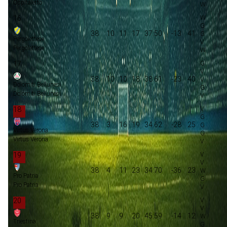
Ospitaletto
16
38
10
11
17
37:50
-13
41
Pergolettese
Pergolettese
17
38
10
10
18
38:61
-23
40
Dolomiti Bellunesi
Dolomiti Bellunesi
18
38
3
16
19
34:62
-28
25
Virtus Verona
Virtus Verona
19
38
4
11
23
34:70
-36
23
Pro Patria
Pro Patria
20
38
9
9
20
45:59
-14
12
Triestina