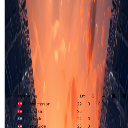
Stabaek
K. Andre Thu
Raufoss
Selectie
Nr
Opstelling
Lft
G
A
1
A. Klemensson
29
0
0
0
0
6
E. Froeysa
25
1
0
2
0
4
S. Gjelsvik
24
0
0
1
0
2
J. Vedal Sjoel
25
0
2
1
0