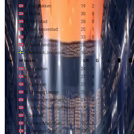
18
T. Engebakken
19
2
0
3
0
8
H. Holter
30
0
0
1
0
11
N. Fremstad
28
0
0
0
0
3
E. Dahl Aasvestad
25
1
3
2
0
7
E. Sildnes
33
0
2
0
0
10
M. Aanesland
28
2
0
1
0
13
A. Achinioti Joensson
30
2
1
1
0
Nr
Wissels
Lft
G
A
12
D. Synstelien
24
0
0
0
0
9
A. Rogulj
27
4
0
2
0
14
Y. Agyeman
23
0
0
0
0
16
M. Orrhaug Larsen
20
0
0
0
0
23
J. Soerensen Selnaes
21
0
0
0
0
25
T. Embergsrud Engebakken
17
0
0
0
0
31
U. Danbolt
16
0
0
0
0
32
E. Lyseng Martinsen
16
0
0
0
0
17
K. Loenstad Onsrud
32
0
0
0
0