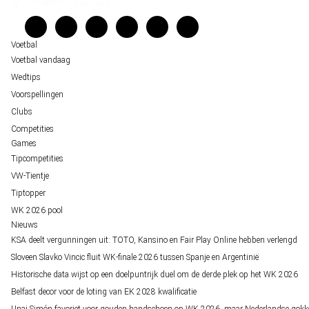
Veelgestelde vragen
staat buitenspel
Verantwoord wedden
Over ons
Voetbal
Voetbal vandaag
Wedtips
Voorspellingen
Clubs
Competities
Games
Tipcompetities
VW-Tientje
Tiptopper
WK 2026 pool
Nieuws
KSA deelt vergunningen uit: TOTO, Kansino en Fair Play Online hebben verlengd
Sloveen Slavko Vincic fluit WK-finale 2026 tussen Spanje en Argentinië
Historische data wijst op een doelpuntrijk duel om de derde plek op het WK 2026
Belfast decor voor de loting van EK 2028 kwalificatie
Unai Simón favoriet voor gouden handschoen op WK 2026, maar Nederlandse gokk