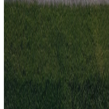
Stabaek
0
2
16 mei
2026
Stabaek
Raufoss
1
2
21 sep
2025
Stabaek
Raufoss
3
0
24 mei
2025
Raufoss
Stabaek
1
0
16 sep
2024