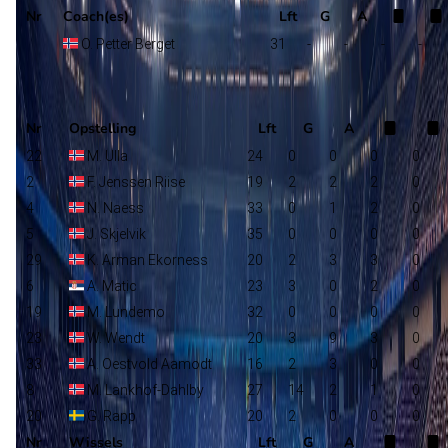
Nr
Coach(es)
Lft
G
A
O. Petter Berget
31
-
-
-
-
Stabaek
Selectie
Nr
Opstelling
Lft
G
A
22
M. Ulla
24
0
0
0
0
2
F. Jenssen Riise
19
2
2
2
0
4
N. Naess
33
0
1
2
0
5
J. Skjelvik
35
0
0
0
0
29
K. Arman Ekorness
20
2
3
3
0
6
A. Matic
23
3
0
2
0
19
M. Lundemo
32
0
0
0
0
23
W. Wendt
20
3
9
3
0
33
A. Oestvold Aamodt
16
2
3
0
0
8
M. Lankhof-Dahlby
27
14
2
1
0
20
G. Rapp
20
2
0
0
0
Nr
Wissels
Lft
G
A