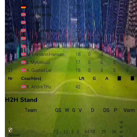
1
K. Loekkevik
22
0
0
0
0
7
O. Solnoerdal
23
0
3
2
0
14
E. Lereng
25
0
0
0
0
15
O. Lilleoeren Veum
22
0
0
1
0
16
A. Hoven
28
2
0
1
0
18
O. Daehli Oppedal
18
0
0
0
0
27
M. Frimann Hansen
18
0
0
0
0
34
L. Myklebust
17
0
0
0
0
31
A. Gustad Lie
18
0
0
0
0
Nr
Coach(es)
Lft
G
A
K. Andre Thu
42
-
-
-
-
H2H Stand
Team
GS
W
G
V
D
DS
P
Vorm
1
17
11
3
3
44:19
25
36
Stabaek