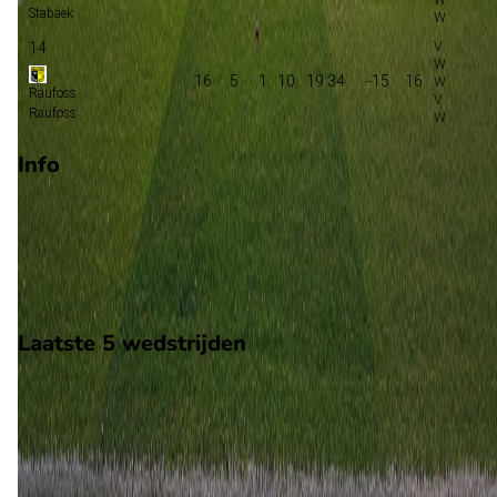
Stabaek
14
16
5
1
10
19:34
-15
16
Raufoss
Raufoss
Info
Op 2 augustus 2026 gaat Raufoss de strijd aan met Stabaek.
wedstrijd wordt afgetrapt om 15:15 en wordt gespeeld in de
Norway 2.
Stadion: Nammo Stadion
Scheidsrechter: Onbekend
Laatste 5 wedstrijden
H2H
Raufoss
Stabaek
2 aug
2026
Raufoss