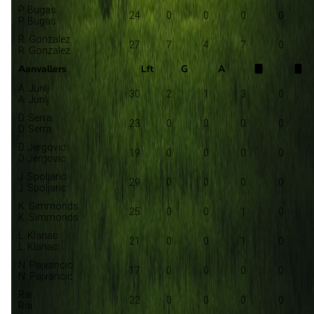
P. Bugas
24
0
0
0
0
P. Bugas
R. Gonzalez
27
7
4
7
0
R. Gonzalez
Aanvallers
Lft
G
A
A. Jurilj
30
2
1
3
0
A. Jurilj
D. Serra
23
0
0
0
0
D. Serra
D. Jergovic
19
0
0
0
0
D. Jergovic
J. Spoljaric
29
0
0
0
0
J. Spoljaric
K. Simmonds
25
0
0
1
0
K. Simmonds
L. Klanac
21
0
0
1
0
L. Klanac
N. Pajvancic
17
0
0
0
0
N. Pajvancic
Rai
22
0
0
0
0
Rai