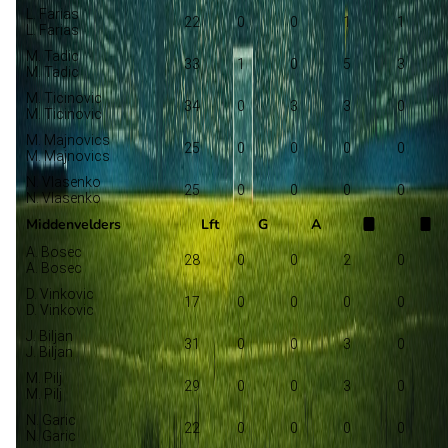
L. Farias
22
0
0
1
1
L. Farias
M. Tadic
33
1
0
5
3
M. Tadic
M. Ticinovic
34
0
3
3
0
M. Ticinovic
M. Majnovics
25
0
0
0
0
M. Majnovics
N. Vlasenko
25
0
0
0
0
N. Vlasenko
Middenvelders
Lft
G
A
A. Bosec
28
0
0
2
0
A. Bosec
D. Vinkovic
17
0
0
0
0
D. Vinkovic
J. Biljan
31
0
0
3
0
J. Biljan
M. Pilj
29
0
0
3
0
M. Pilj
N. Garic
22
0
0
0
0
N. Garic