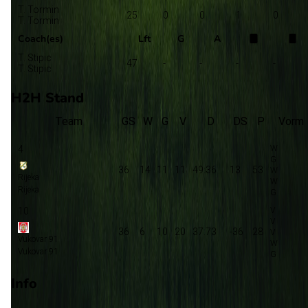
T. Tormin
25
0
0
1
0
T. Tormin
Coach(es)
Lft
G
A
T. Stipic
47
-
-
-
-
T. Stipic
H2H Stand
Team
GS
W
G
V
D
DS
P
Vorm
4
36
14
11
11
49:36
13
53
Rijeka
Rijeka
10
36
6
10
20
37:73
-36
28
Vukovar 91
Vukovar 91
Info
Op 8 mei 2026 gaat Rijeka de strijd aan met Vukovar 91. De