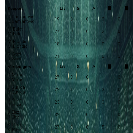
Selectie
Keepers
Lft
G
A
D. Damjanovic
19
0
0
0
0
D. Damjanovic
M. Bulat
27
0
0
2
0
M. Bulat
M. Biondic
18
0
0
0
0
M. Biondic
R. Seibt
21
0
0
0
0
R. Seibt
Verdedigers
Lft
G
A
D. Mulac
27
0
0
1
0
D. Mulac
J. Gurlica
22
1
0
3
0
J. Gurlica
J. Suver
23
0
0
0
0
J. Suver
J. Elez
32
0
0
1
0
J. Elez
K. Pavicic
27
0
0
5
0
K. Pavicic