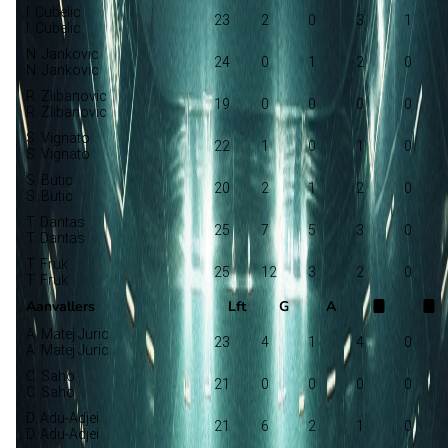
I. Cubelic
23
2
0
3
1
I. Cubelic
N. Jankovic
24
0
1
2
0
N. Jankovic
R. Zlibanovic
19
0
0
0
0
R. Zlibanovic
S. Vignato
22
1
0
1
0
S. Vignato
S. Butic
20
2
1
2
0
S. Butic
T. Dantas
25
7
5
3
0
T. Dantas
T. Fruk
25
12
3
2
0
T. Fruk
Aanvallers
Lft
G
A
A. Matej Juric
23
4
1
4
0
A. Matej Juric
C. Saho
21
0
0
0
0
C. Saho
D. Adu-Adjei
21
6
2
1
0
D. Adu-Adjei