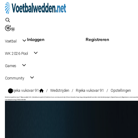
Inloggen
Registreren
Voetbal
WK 2026 Pool
Games
Community
Rijeka vukovar 91
/
Wedstrijden
/
Rijeka vukovar 91
/
Opstellingen
Wat kost gokken jou? Stop op tijd | 18+ | loketkansspel.nl | Gokken kan verslavend zijn | Deze boodschap mag niet gedeeld worden met minderjarigen | Speel bewust | Algemene voorwaarde
van toepassing | #Advertentie
HNL
, Kroatië
Rijeka
HNL
, Kroatië
3 - 0