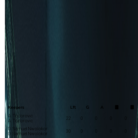
Opstelling nog niet bekend
Vukovar 91
Rijeka
Selectie
Keepers
Lft
G
A
A. Todorovic
22
0
0
0
0
A. Todorovic
D. Samuel Nwolokor
30
0
0
0
0
D. Samuel Nwolokor