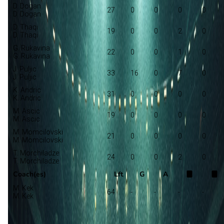
D. Dogan
27
0
0
0
0
D. Dogan
D. Thaqi
19
0
0
2
0
D. Thaqi
G. Rukavina
22
0
0
1
0
G. Rukavina
J. Puljic
33
16
0
7
0
J. Puljic
K. Andric
31
0
0
0
0
K. Andric
M. Ascic
19
0
0
0
0
M. Ascic
M. Momcilovski
21
0
0
0
0
M. Momcilovski
T. Morchiladze
24
0
0
2
0
T. Morchiladze
Coach(es)
Lft
G
A
M. Kek
64
-
-
-
-
M. Kek
Vukovar 91