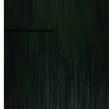
wedstrijd wordt afgetrapt om 18:00 en wordt gespeeld in de 1
Division.
Stadion: Onbekend
Scheidsrechter: Onbekend
Laatste 5 wedstrijden
H2H
Rijeka
Vukovar 91
8 mei
2026
Rijeka
Vukovar 91
3
0
8 mrt
2026
Vukovar 91
Rijeka
0
1
6 dec
2025