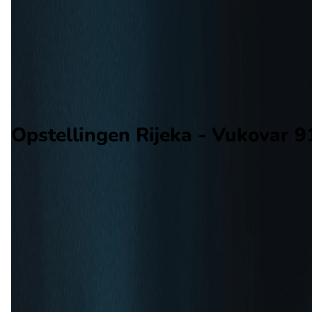
Vukovar 91
Alle wedstrijden
Rijeka - Vukovar 91
Opstellingen
Voorspelling
Voorbeschouwing
Opstellingen Rijeka - Vukovar 9
Rijeka
Vukovar 91