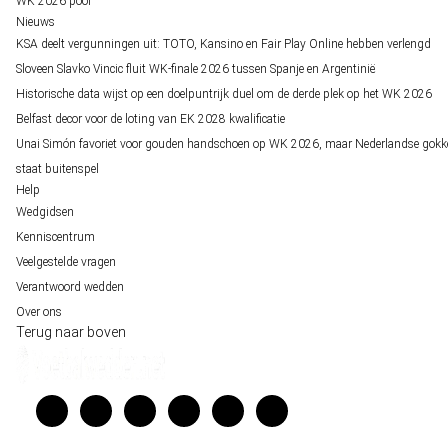
WK 2026 pool
Nieuws
KSA deelt vergunningen uit: TOTO, Kansino en Fair Play Online hebben verlengd
Sloveen Slavko Vincic fluit WK-finale 2026 tussen Spanje en Argentinië
Historische data wijst op een doelpuntrijk duel om de derde plek op het WK 2026
Belfast decor voor de loting van EK 2028 kwalificatie
Unai Simón favoriet voor gouden handschoen op WK 2026, maar Nederlandse gokk
staat buitenspel
Help
Wedgidsen
Kenniscentrum
Veelgestelde vragen
Verantwoord wedden
Over ons
Terug naar boven