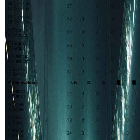
M. Devetak
27
1
6
8
0
M. Devetak
M. Zivkovic
22
0
1
4
0
M. Zivkovic
N. Bodetic
22
0
1
0
0
N. Bodetic
P. Raguz
20
0
0
0
0
P. Raguz
R. Valincic
19
0
0
0
0
R. Valincic
T. Barisic
21
0
0
0
0
T. Barisic
Middenvelders
Lft
G
A
A. Barco
24
0
0
6
0
A. Barco
A. Gojak
29
2
2
2
0
A. Gojak
B. Pavic
19
0
0
1
0
B. Pavic
F. Shehu
24
0
0
0
0
F. Shehu