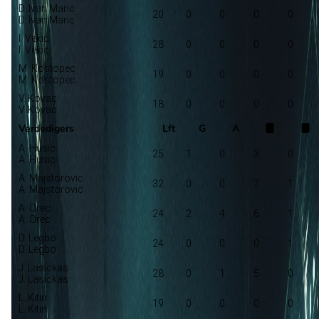
D. Ivan Maric
20
0
0
0
0
D. Ivan Maric
I. Vekic
28
0
0
0
0
I. Vekic
M. Kostopec
19
0
0
0
0
M. Kostopec
V. Kovac
18
0
0
0
0
V. Kovac
Verdedigers
Lft
G
A
A. Husic
25
1
0
3
0
A. Husic
A. Majstorovic
32
0
0
7
1
A. Majstorovic
A. Orec
24
2
4
6
1
A. Orec
D. Legbo
24
0
0
0
1
D. Legbo
J. Lasickas
28
0
1
5
0
J. Lasickas
L. Kitin
19
0
0
0
0
L. Kitin