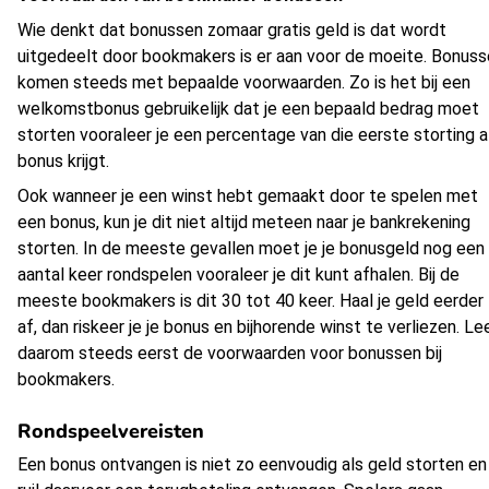
Wie denkt dat bonussen zomaar gratis geld is dat wordt
uitgedeelt door bookmakers is er aan voor de moeite. Bonus
komen steeds met bepaalde voorwaarden. Zo is het bij een
welkomstbonus gebruikelijk dat je een bepaald bedrag moet
storten vooraleer je een percentage van die eerste storting a
bonus krijgt.
Ook wanneer je een winst hebt gemaakt door te spelen met
een bonus, kun je dit niet altijd meteen naar je bankrekening
storten. In de meeste gevallen moet je je bonusgeld nog een
aantal keer rondspelen vooraleer je dit kunt afhalen. Bij de
meeste bookmakers is dit 30 tot 40 keer. Haal je geld eerder
af, dan riskeer je je bonus en bijhorende winst te verliezen. Le
daarom steeds eerst de voorwaarden voor bonussen bij
bookmakers.
Rondspeelvereisten
Een bonus ontvangen is niet zo eenvoudig als geld storten en 