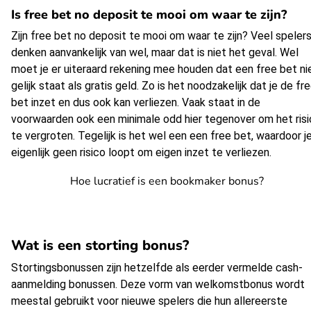
Is free bet no deposit te mooi om waar te zijn?
Zijn free bet no deposit te mooi om waar te zijn? Veel speler
denken aanvankelijk van wel, maar dat is niet het geval. Wel
moet je er uiteraard rekening mee houden dat een free bet ni
gelijk staat als gratis geld. Zo is het noodzakelijk dat je de fr
bet inzet en dus ook kan verliezen. Vaak staat in de
voorwaarden ook een minimale odd hier tegenover om het ris
te vergroten. Tegelijk is het wel een een free bet, waardoor j
eigenlijk geen risico loopt om eigen inzet te verliezen.
Hoe lucratief is een bookmaker bonus?
Wat is een storting bonus?
Stortingsbonussen zijn hetzelfde als eerder vermelde cash-
aanmelding bonussen. Deze vorm van welkomstbonus wordt
meestal gebruikt voor nieuwe spelers die hun allereerste