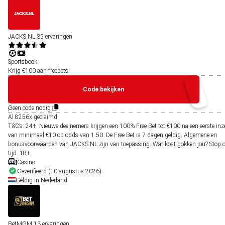
JACKS.NL
35 ervaringen
Sportsbook
Krijg €100 aan freebets!
Code bekijken
Geen code nodig
Al
8256x
geclaimd
T&C’s: 24+. Nieuwe deelnemers krijgen een 100% Free Bet tot €100 na een eerste inz
van minimaal €10 op odds van 1.50. De Free Bet is 7 dagen geldig. Algemene en
bonusvoorwaarden van JACKS.NL zijn van toepassing. Wat kost gokken jou? Stop 
tijd. 18+
Casino
Geverifieerd (10 augustus 2026)
Geldig in Nederland
BetMGM
13 ervaringen