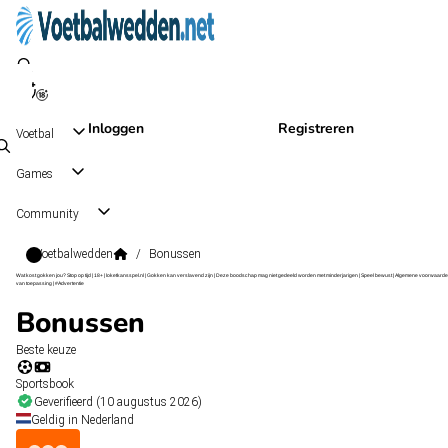
Inloggen
Registreren
Voetbal
Games
Community
Voetbalwedden
/
Bonussen
Wat kost gokken jou? Stop op tijd | 18+ | loketkansspel.nl | Gokken kan verslavend zijn | Deze boodschap mag niet gedeeld worden met minderjarigen | Speel bewust | Algemene voorwaarde
van toepassing | #Advertentie
Bonussen
Beste keuze
Sportsbook
Geverifieerd (10 augustus 2026)
Geldig in Nederland