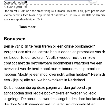
Geen code nodig
Al
5084x
geclaimd
Stort en zet €10 in op sport en ontvang 5x €10 aan Free Bets! Heb jij een passie voor
voetbal of zet jij toch liever in op tennis of basketbal? Gebruik je Free Bets op een bre
scala aan sportwedstrijden. 24+
Toon meer
Bonussen
Ben je van plan te registreren bij een online bookmaker?
Vergeet dan niet de laatste bonus codes en promoties van d
aanbieder te controleren. Voetbalwedden.net is in nauw
contact met de betrouwbare bookmakers waardoor we een
overzicht van de beste bookmaker bonussen en promoties
hebben. Mocht je een mooi overzicht willen hebben? Neem d
een kijkje bij alle
nieuwe bookmakers in Nederland
.
De bonussen die op deze pagina worden getoond zijn
aangeboden door legale bookmakers en worden volledig
uitgelegd. De bonussen worden aangeboden door bookmaker
die door Voetbalwedden.net volledig zijn doorgelicht en