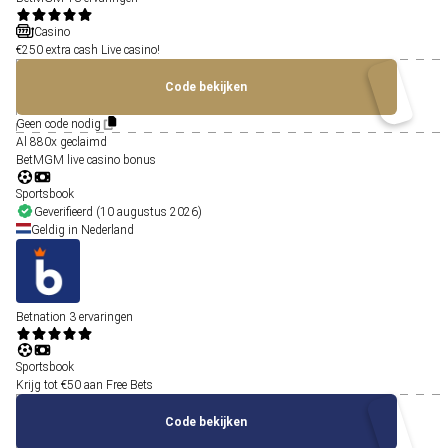
Casino
€250 extra cash Live casino!
Code bekijken
Geen code nodig
Al
880x
geclaimd
BetMGM live casino bonus
Sportsbook
Geverifieerd (10 augustus 2026)
Geldig in Nederland
Betnation
3 ervaringen
Sportsbook
Krijg tot €50 aan Free Bets
Code bekijken