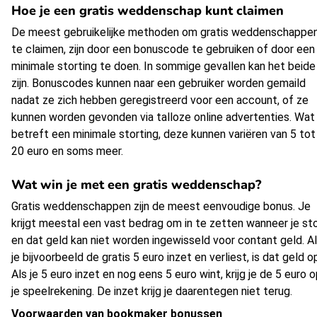
Hoe je een gratis weddenschap kunt claimen
De meest gebruikelijke methoden om gratis weddenschappe
te claimen, zijn door een bonuscode te gebruiken of door een
minimale storting te doen. In sommige gevallen kan het beide
zijn. Bonuscodes kunnen naar een gebruiker worden gemaild
nadat ze zich hebben geregistreerd voor een account, of ze
kunnen worden gevonden via talloze online advertenties. Wat
betreft een minimale storting, deze kunnen variëren van 5 tot
20 euro en soms meer.
Wat win je met een gratis weddenschap?
Gratis weddenschappen zijn de meest eenvoudige bonus. Je
krijgt meestal een vast bedrag om in te zetten wanneer je st
en dat geld kan niet worden ingewisseld voor contant geld. A
je bijvoorbeeld de gratis 5 euro inzet en verliest, is dat geld o
Als je 5 euro inzet en nog eens 5 euro wint, krijg je de 5 euro 
je speelrekening. De inzet krijg je daarentegen niet terug.
Voorwaarden van bookmaker bonussen