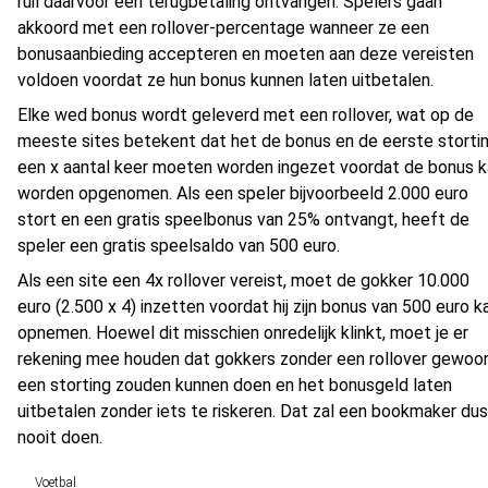
ruil daarvoor een terugbetaling ontvangen. Spelers gaan
akkoord met een rollover-percentage wanneer ze een
bonusaanbieding accepteren en moeten aan deze vereisten
voldoen voordat ze hun bonus kunnen laten uitbetalen.
Elke wed bonus wordt geleverd met een rollover, wat op de
meeste sites betekent dat het de bonus en de eerste storti
een x aantal keer moeten worden ingezet voordat de bonus 
worden opgenomen. Als een speler bijvoorbeeld 2.000 euro
stort en een gratis speelbonus van 25% ontvangt, heeft de
speler een gratis speelsaldo van 500 euro.
Als een site een 4x rollover vereist, moet de gokker 10.000
euro (2.500 x 4) inzetten voordat hij zijn bonus van 500 euro k
opnemen. Hoewel dit misschien onredelijk klinkt, moet je er
rekening mee houden dat gokkers zonder een rollover gewoo
een storting zouden kunnen doen en het bonusgeld laten
uitbetalen zonder iets te riskeren. Dat zal een bookmaker dus
nooit doen.
Voetbal