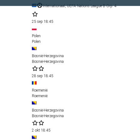
Internationaal, UEFA Nations League B Grp. 4
25 sep
18:45
Polen
Polen
Bosnië-Herzegovina
Bosnië-Herzegovina
28 sep
18:45
Roemenië
Roemenië
Bosnië-Herzegovina
Bosnië-Herzegovina
2 okt
18:45