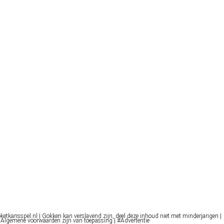
oketkansspel.nl | Gokken kan verslavend zijn, deel deze inhoud niet met minderjarigen |
 Algemene voorwaarden zijn van toepassing | #Advertentie