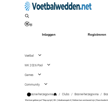
Inloggen
Registreren
Voetbal
WK 2026 Pool
Games
Community
Bosnie-herzegovina
/
Clubs
/
Bosnie-herzegovina
/
Bos
Wat kost gokken jou? Stop op tijd | 18+ | loketkansspel.nl | Gokken kan verslavend zijn | Deze boods