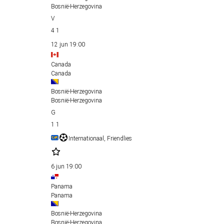
Bosnië-Herzegovina
4
1
12 jun
19:00
Canada
Canada
Bosnië-Herzegovina
Bosnië-Herzegovina
1
1
Internationaal, Friendlies
6 jun
19:00
Panama
Panama
Bosnië-Herzegovina
Bosnië-Herzegovina