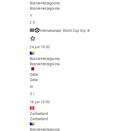
Bosnië-Herzegovina
Bosnië-Herzegovina
2
0
Internationaal, World Cup Grp. B
24 jun
19:00
Bosnië-Herzegovina
Bosnië-Herzegovina
Qatar
Qatar
3
1
18 jun
19:00
Zwitserland
Zwitserland
Bosnië-Herzegovina