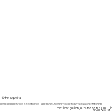
nië-Herzegovina
chap mag niet gedeeld worden met minderjarigen | Speel bewust | Algemene voorwaarden zijn van toepassing | #Advertentie
Wat kost gokken jou? Stop op tijd | 18+ | l
Speel bewust |