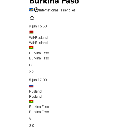
Burkina Faso
Internationaal, Friendlies
9 jun
16:30
Wit-Rusland
Wit-Rusland
Burkina Faso
Burkina Faso
2
2
5 jun
17:00
Rusland
Rusland
Burkina Faso
Burkina Faso
3
0