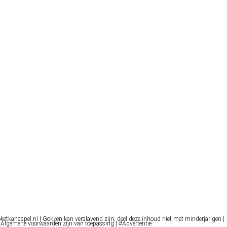
oketkansspel.nl | Gokken kan verslavend zijn, deel deze inhoud niet met minderjarigen |
 Algemene voorwaarden zijn van toepassing | #Advertentie