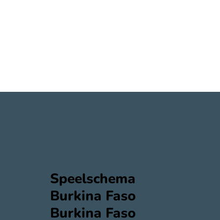
Speelschema
Burkina Faso
Burkina Faso