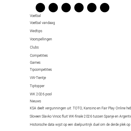
Verantwoord wedden
Voetbal
Over ons
Voetbal vandaag
Wedtips
Voorspellingen
Clubs
Competities
Games
Tipcompetities
VW-Tientje
Tiptopper
WK 2026 pool
Nieuws
KSA deelt vergunningen uit: TOTO, Kansino en Fair Play Online he
Sloveen Slavko Vincic fluit WK-finale 2026 tussen Spanje en Argenti
Historische data wijst op een doelpuntrijk duel om de derde plek 