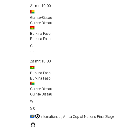
31 mrt
19:00
Guinee-Bissau
Guinee-Bissau
Burkina Faso
Burkina Faso
1
1
28 mrt
18:00
Burkina Faso
Burkina Faso
Guinee-Bissau
Guinee-Bissau
5
0
Internationaal, Africa Cup of Nations Final Stage