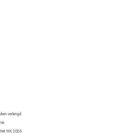
bben verlengd
nië
op het WK 2026