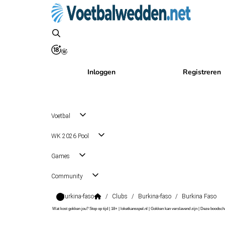
Inloggen
Registreren
Voetbal
WK 2026 Pool
Games
Community
Burkina-faso
/
Clubs
/
Burkina-faso
/
Burkina Faso
Wat kost gokken jou? Stop op tijd | 18+ | loketkansspel.nl | Gokken kan verslavend zijn | Deze boods