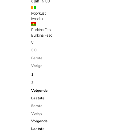
6 jan
19:00
Ivoorkust
Ivoorkust
Burkina Faso
Burkina Faso
3
0
Eerste
Vorige
1
2
Volgende
Laatste
Eerste
Vorige
Volgende
Laatste