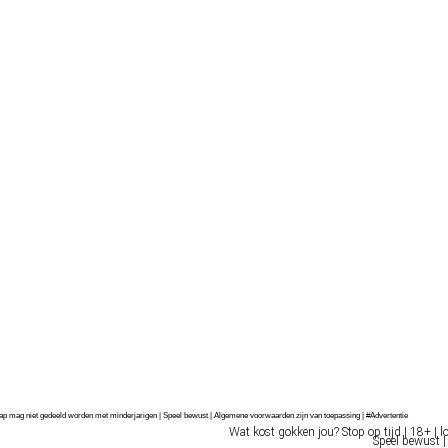
chap mag niet gedeeld worden met minderjarigen | Speel bewust | Algemene voorwaarden zijn van toepassing | #Advertentie
Wat kost gokken jou? Stop op tijd | 18+ | l
Speel bewust |