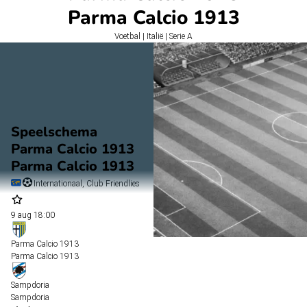
Parma Calcio 1913
Voetbal | Italië | Serie A
Speelschema
Parma Calcio 1913
Parma Calcio 1913
Internationaal, Club Friendlies
9 aug
18:00
Parma Calcio 1913
Parma Calcio 1913
Sampdoria
Sampdoria