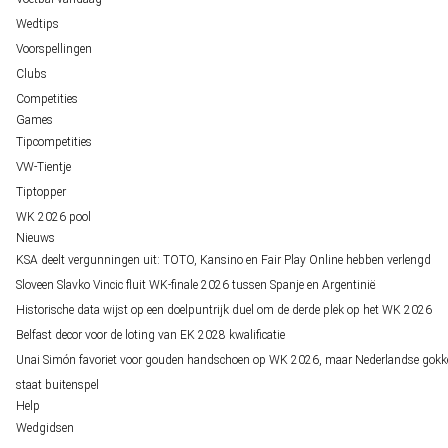
Wedtips
Voorspellingen
Clubs
Competities
Games
Tipcompetities
VW-Tientje
Tiptopper
WK 2026 pool
Nieuws
KSA deelt vergunningen uit: TOTO, Kansino en Fair Play Online hebben verlengd
Sloveen Slavko Vincic fluit WK-finale 2026 tussen Spanje en Argentinië
Historische data wijst op een doelpuntrijk duel om de derde plek op het WK 2026
Belfast decor voor de loting van EK 2028 kwalificatie
Unai Simón favoriet voor gouden handschoen op WK 2026, maar Nederlandse gokk
staat buitenspel
Help
Wedgidsen