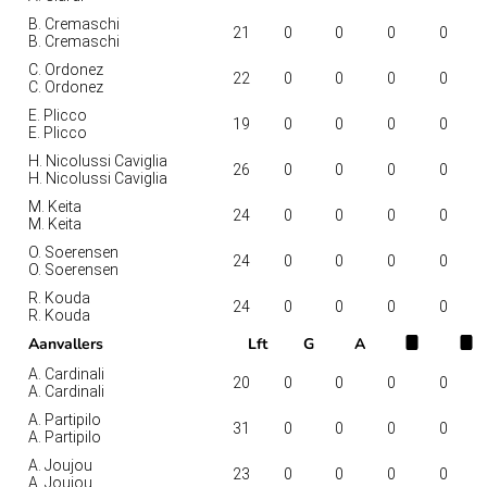
B. Cremaschi
21
0
0
0
0
B. Cremaschi
C. Ordonez
22
0
0
0
0
C. Ordonez
E. Plicco
19
0
0
0
0
E. Plicco
H. Nicolussi Caviglia
26
0
0
0
0
H. Nicolussi Caviglia
M. Keita
24
0
0
0
0
M. Keita
O. Soerensen
24
0
0
0
0
O. Soerensen
R. Kouda
24
0
0
0
0
R. Kouda
Aanvallers
Lft
G
A
A. Cardinali
20
0
0
0
0
A. Cardinali
A. Partipilo
31
0
0
0
0
A. Partipilo
A. Joujou
23
0
0
0
0
A. Joujou