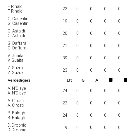
F. Rinaldi
23
0
0
0
0
F. Rinaldi
G. Casentini
19
0
0
0
0
G. Casentini
G. Astaldi
20
0
0
0
0
G. Astaldi
G. Daffara
21
0
0
0
0
G. Daffara
V. Guaita
39
0
0
0
0
V. Guaita
Z. Suzuki
23
0
0
0
0
Z. Suzuki
Verdedigers
Lft
G
A
A. N'Diaye
24
0
0
0
0
A. N'Diaye
A. Circati
22
0
0
0
0
A. Circati
B. Balogh
24
0
0
0
0
B. Balogh
D. Drobnic
19
0
0
0
0
D. Drobnic