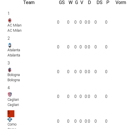
Team
GS
W
G
V
D
DS
P
Vorm
1
0
0
0
0
0:0
0
0
AC Milan
AC Milan
2
0
0
0
0
0:0
0
0
Atalanta
Atalanta
3
0
0
0
0
0:0
0
0
Bologna
Bologna
4
0
0
0
0
0:0
0
0
Cagliari
Cagliari
5
0
0
0
0
0:0
0
0
Como