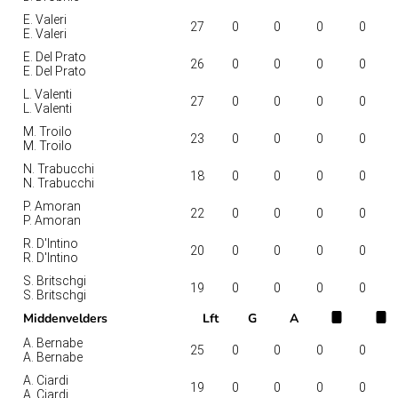
E. Valeri
27
0
0
0
0
E. Valeri
E. Del Prato
26
0
0
0
0
E. Del Prato
L. Valenti
27
0
0
0
0
L. Valenti
M. Troilo
23
0
0
0
0
M. Troilo
N. Trabucchi
18
0
0
0
0
N. Trabucchi
P. Amoran
22
0
0
0
0
P. Amoran
R. D'Intino
20
0
0
0
0
R. D'Intino
S. Britschgi
19
0
0
0
0
S. Britschgi
Middenvelders
Lft
G
A
A. Bernabe
25
0
0
0
0
A. Bernabe
A. Ciardi
19
0
0
0
0
A. Ciardi