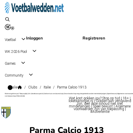
Inloggen
Registreren
Voetbal
WK 2026 Pool
Games
Community
Italie
/
Clubs
/
Italie
/
Parma Calcio 1913
Wat kost gokken jou? Stop op tijd | 18+ | loketkansspel.nl | Gokken kan verslavend zijn | Deze boodschap mag niet gedeeld worden met minderjarigen | Speel bewust | Algemene voorwaarde
van toepassing | #Advertentie
Wat kost gokken jou? Stop op tijd | 18+ |
loketkansspel.nl | Gokken kan verslavend
zijn, deel deze inhoud niet met
minderjarigen | Speel bewust | Algemene
voorwaarden zijn van toepassing |
#Advertentie
Parma Calcio 1913