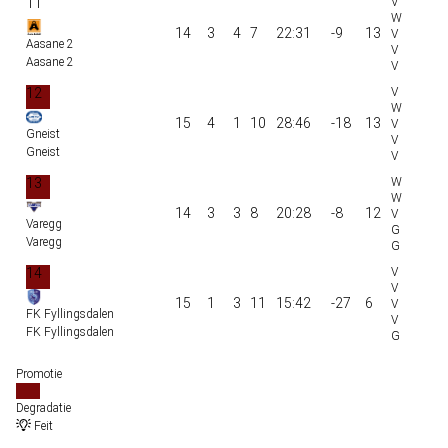
11
14
3
4
7
22:31
-9
13
Aasane 2
Aasane 2
12
15
4
1
10
28:46
-18
13
Gneist
Gneist
13
14
3
3
8
20:28
-8
12
Varegg
Varegg
14
15
1
3
11
15:42
-27
6
FK Fyllingsdalen
FK Fyllingsdalen
Promotie
Degradatie
Feit