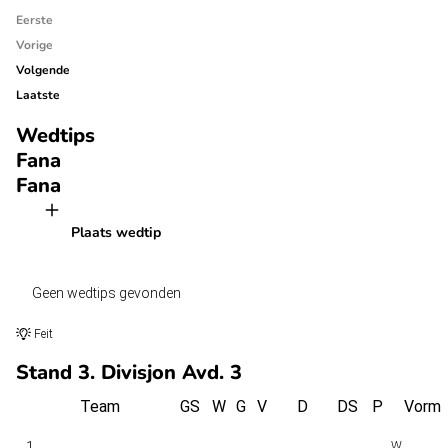
Eerste
Vorige
Volgende
Laatste
Wedtips
Fana
Fana
Plaats wedtip
Geen wedtips gevonden
Feit
Stand 3. Divisjon Avd. 3
Team
GS
W
G
V
D
DS
P
Vorm
1