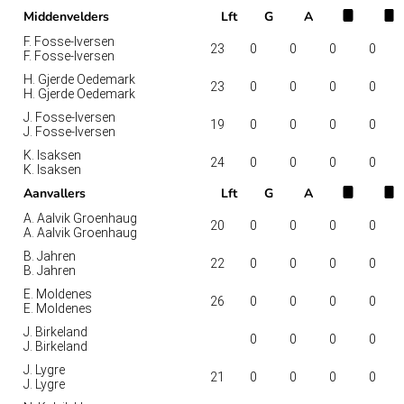
Middenvelders
Lft
G
A
F. Fosse-Iversen
23
0
0
0
0
F. Fosse-Iversen
H. Gjerde Oedemark
23
0
0
0
0
H. Gjerde Oedemark
J. Fosse-Iversen
19
0
0
0
0
J. Fosse-Iversen
K. Isaksen
24
0
0
0
0
K. Isaksen
Aanvallers
Lft
G
A
A. Aalvik Groenhaug
20
0
0
0
0
A. Aalvik Groenhaug
B. Jahren
22
0
0
0
0
B. Jahren
E. Moldenes
26
0
0
0
0
E. Moldenes
J. Birkeland
0
0
0
0
J. Birkeland
J. Lygre
21
0
0
0
0
J. Lygre