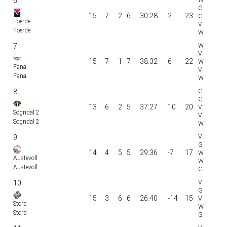
6
15
7
2
6
30:28
2
23
Foerde
Foerde
7
15
7
1
7
38:32
6
22
Fana
Fana
8
13
6
2
5
37:27
10
20
Sogndal 2
Sogndal 2
9
14
4
5
5
29:36
-7
17
Austevoll
Austevoll
10
15
3
6
6
26:40
-14
15
Stord
Stord