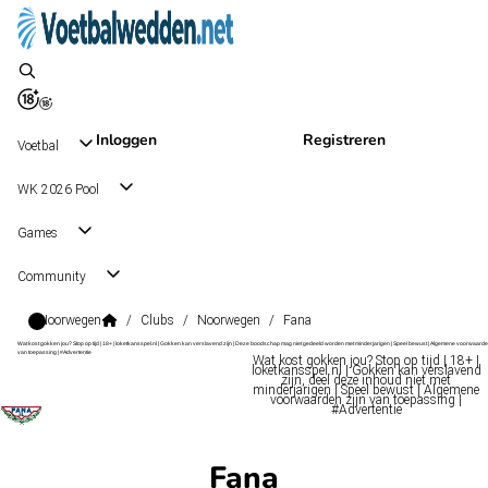
Inloggen
Registreren
Voetbal
WK 2026 Pool
Games
Community
Noorwegen
/
Clubs
/
Noorwegen
/
Fana
Wat kost gokken jou? Stop op tijd | 18+ | loketkansspel.nl | Gokken kan verslavend zijn | Deze boodschap mag niet gedeeld worden met minderjarigen | Speel bewust | Algemene voorwaarde
van toepassing | #Advertentie
Wat kost gokken jou? Stop op tijd | 18+ |
loketkansspel.nl | Gokken kan verslavend
zijn, deel deze inhoud niet met
minderjarigen | Speel bewust | Algemene
voorwaarden zijn van toepassing |
#Advertentie
Fana