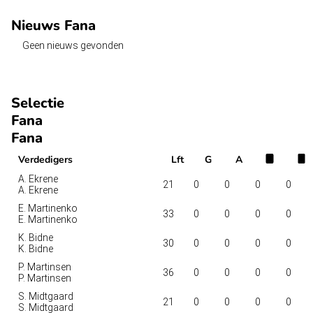
Nieuws Fana
Geen nieuws gevonden
Selectie
Fana
Fana
Verdedigers
Lft
G
A
A. Ekrene
21
0
0
0
0
A. Ekrene
E. Martinenko
33
0
0
0
0
E. Martinenko
K. Bidne
30
0
0
0
0
K. Bidne
P. Martinsen
36
0
0
0
0
P. Martinsen
S. Midtgaard
21
0
0
0
0
S. Midtgaard