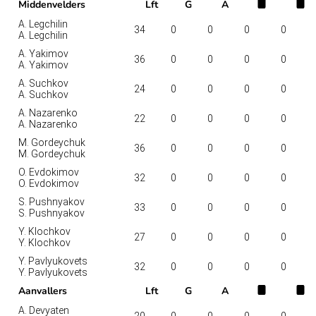
Middenvelders
Lft
G
A
A. Legchilin
34
0
0
0
0
A. Legchilin
A. Yakimov
36
0
0
0
0
A. Yakimov
A. Suchkov
24
0
0
0
0
A. Suchkov
A. Nazarenko
22
0
0
0
0
A. Nazarenko
M. Gordeychuk
36
0
0
0
0
M. Gordeychuk
O. Evdokimov
32
0
0
0
0
O. Evdokimov
S. Pushnyakov
33
0
0
0
0
S. Pushnyakov
Y. Klochkov
27
0
0
0
0
Y. Klochkov
Y. Pavlyukovets
32
0
0
0
0
Y. Pavlyukovets
Aanvallers
Lft
G
A
A. Devyaten
20
0
0
0
0