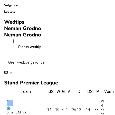
Volgende
Laatste
Wedtips
Neman Grodno
Neman Grodno
Plaats wedtip
Geen wedtips gevonden
Feit
Stand Premier League
Team
GS
W
G
V
D
DS
P
Vorm
1
14
10
3
1
26:12
14
33
Dinamo Minsk