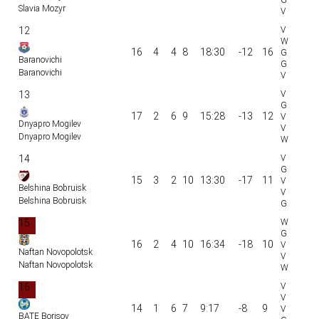
Slavia Mozyr
12
16
4
4
8
18:30
-12
16
Baranovichi
Baranovichi
13
17
2
6
9
15:28
-13
12
Dnyapro Mogilev
Dnyapro Mogilev
14
15
3
2
10
13:30
-17
11
Belshina Bobruisk
Belshina Bobruisk
15
16
2
4
10
16:34
-18
10
Naftan Novopolotsk
Naftan Novopolotsk
16
14
1
6
7
9:17
-8
9
BATE Borisov