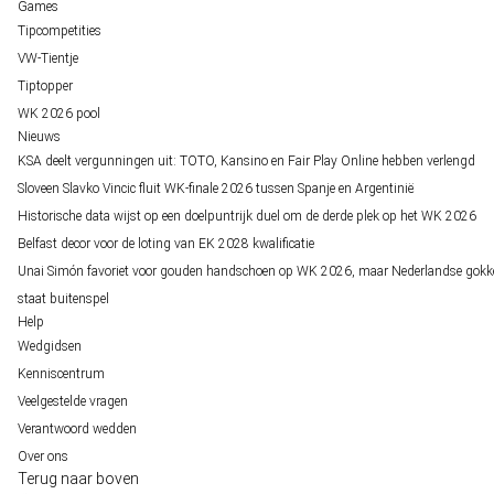
Games
Tipcompetities
VW-Tientje
Tiptopper
WK 2026 pool
Nieuws
KSA deelt vergunningen uit: TOTO, Kansino en Fair Play Online hebben verlengd
Sloveen Slavko Vincic fluit WK-finale 2026 tussen Spanje en Argentinië
Historische data wijst op een doelpuntrijk duel om de derde plek op het WK 2026
Belfast decor voor de loting van EK 2028 kwalificatie
Unai Simón favoriet voor gouden handschoen op WK 2026, maar Nederlandse gokk
staat buitenspel
Help
Wedgidsen
Kenniscentrum
Veelgestelde vragen
Verantwoord wedden
Over ons
Terug naar boven