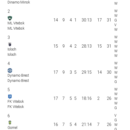
Dinamo Minsk
2
14
9
4
1
30:13
17
31
ML Vitebsk
ML Vitebsk
3
15
9
4
2
28:13
15
31
Isloch
Isloch
4
17
9
3
5
29:15
14
30
Dynamo Brest
Dynamo Brest
5
17
7
5
5
18:16
2
26
FK Vitebsk
FK Vitebsk
6
16
7
5
4
21:14
7
26
Gomel