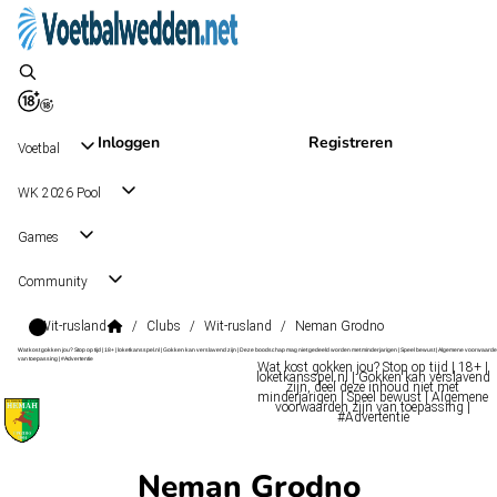
Inloggen
Registreren
Voetbal
WK 2026 Pool
Games
Community
Wit-rusland
/
Clubs
/
Wit-rusland
/
Neman Grodno
Wat kost gokken jou? Stop op tijd | 18+ | loketkansspel.nl | Gokken kan verslavend zijn | Deze boodschap mag niet gedeeld worden met minderjarigen | Speel bewust | Algemene voorwaarde
van toepassing | #Advertentie
Wat kost gokken jou? Stop op tijd | 18+ |
loketkansspel.nl | Gokken kan verslavend
zijn, deel deze inhoud niet met
minderjarigen | Speel bewust | Algemene
voorwaarden zijn van toepassing |
#Advertentie
Neman Grodno