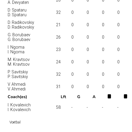
A. Devyaten
D. Spataru
32
0
0
0
0
D. Spataru
D. Radikovskiy
21
0
0
0
0
D. Radikovskiy
G. Borubaev
26
0
0
0
0
G. Borubaev
I. Ngoma
23
0
0
0
0
I. Ngoma
M. Kravtsov
24
0
0
0
0
M. Kravtsov
P. Savitskiy
32
0
0
0
0
P. Savitskiy
V. Ahmedi
31
0
0
0
0
V. Ahmedi
Coach(es)
Lft
G
A
I. Kovalevich
58
-
-
-
-
I. Kovalevich
Voetbal