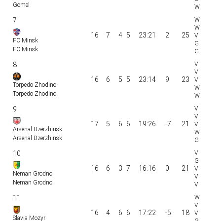
Gomel
7
16
7
4
5
23:21
2
25
FC Minsk
FC Minsk
8
16
6
5
5
23:14
9
23
Torpedo Zhodino
Torpedo Zhodino
9
17
5
6
6
19:26
-7
21
Arsenal Dzerzhinsk
Arsenal Dzerzhinsk
10
16
6
3
7
16:16
0
21
Neman Grodno
Neman Grodno
11
16
4
6
6
17:22
-5
18
Slavia Mozyr