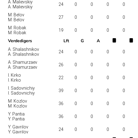
A. Malievskiy
24
0
0
0
0
A. Malievskiy
M. Belov
27
0
0
0
0
M. Belov
M. Robak
19
0
0
0
0
M. Robak
Verdedigers
Lft
G
A
A. Shalashnikov
24
0
0
0
0
A. Shalashnikov
A. Shamurzaev
26
0
0
0
0
A. Shamurzaev
I. Kirko
22
0
0
0
0
I. Kirko
I. Sadovnichiy
39
0
0
0
0
I. Sadovnichiy
M. Kozlov
36
0
0
0
0
M. Kozlov
Y. Pantia
36
0
0
0
0
Y. Pantia
Y. Gavrilov
24
0
0
0
0
Y. Gavrilov