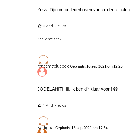
Yess! Tijd om de lederhosen van zolder te halen
0 Vind ik leuk's
Kan je het zien?
reneemetdubbele
Geplaatst 16 sep 2021 om 12:20
JODELAHITIIIIII, ik ben d'r klaar voor!!
😋
1 Vind ik leuk's
Bartigoal
Geplaatst 16 sep 2021 om 12:54