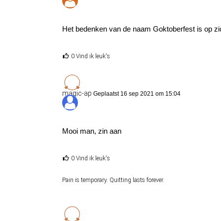
Het bedenken van de naam Goktoberfest is op zic
0 Vind ik leuk's
magic-ap
Geplaatst 16 sep 2021 om 15:04
Mooi man, zin aan
0 Vind ik leuk's
Pain is temporary. Quitting lasts forever.