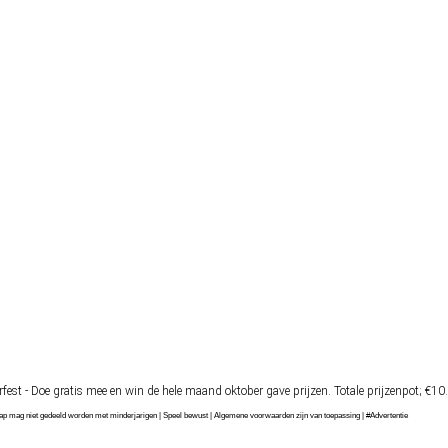
fest - Doe gratis mee en win de hele maand oktober gave prijzen. Totale prijzenpot; €10
chap mag niet gedeeld worden met minderjarigen | Speel bewust | Algemene voorwaarden zijn van toepassing | #Advertentie