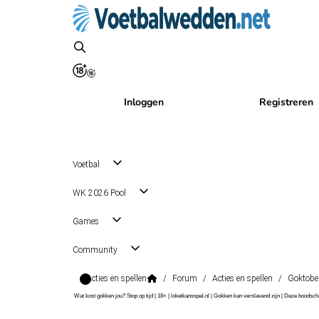
Inloggen
Registreren
Voetbal
WK 2026 Pool
Games
Community
Acties en spellen
/
Forum
/
Acties en spellen
/
Goktober
Wat kost gokken jou? Stop op tijd | 18+ | loketkansspel.nl | Gokken kan verslavend zijn | Deze boods