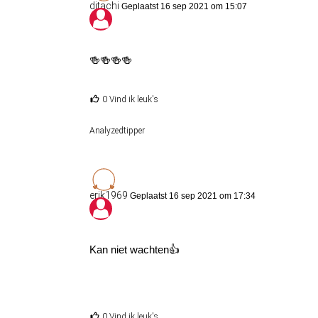
ditachi
Geplaatst 16 sep 2021 om 15:07
🍻🍻🍻🍻
0 Vind ik leuk's
Analyzedtipper
erik1969
Geplaatst 16 sep 2021 om 17:34
Kan niet wachten👍
0 Vind ik leuk's