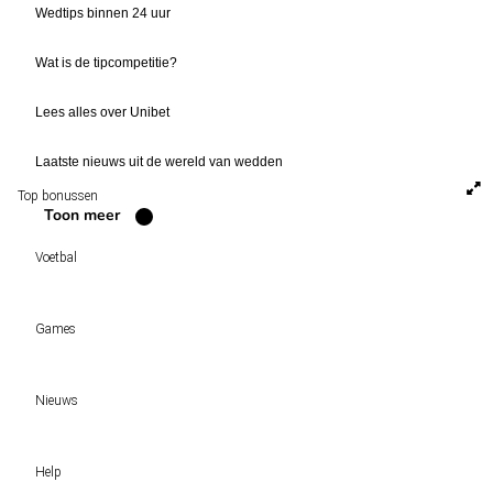
Wedtips binnen 24 uur
Wat is de tipcompetitie?
Lees alles over Unibet
Laatste nieuws uit de wereld van wedden
Top bonussen
Toon meer
Voetbal
Voetbal vandaag
Games
Wedtips
Voorspellingen
Tipcompetities
Clubs
Nieuws
VW-Tientje
Competities
Tiptopper
KSA deelt vergunningen uit: TOTO, Kansino en Fair Play Online hebben verlen
WK 2026 pool
Help
Sloveen Slavko Vincic fluit WK-finale 2026 tussen Spanje en Argentinië