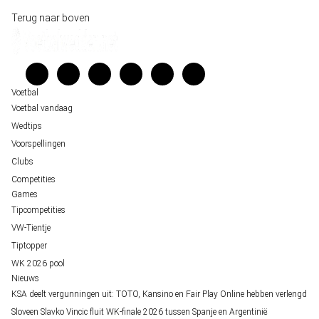
Historische data wijst op een doelpuntrijk duel om de derde plek op het WK 20
Wedgidsen
Terug naar boven
Belfast decor voor de loting van EK 2028 kwalificatie
Kenniscentrum
Unai Simón favoriet voor gouden handschoen op WK 2026, maar Nederlandse 
Veelgestelde vragen
staat buitenspel
Verantwoord wedden
Over ons
Voetbal
Voetbal vandaag
Wedtips
Voorspellingen
Clubs
Competities
Games
Tipcompetities
VW-Tientje
Tiptopper
WK 2026 pool
Nieuws
KSA deelt vergunningen uit: TOTO, Kansino en Fair Play Online hebben verlengd
Sloveen Slavko Vincic fluit WK-finale 2026 tussen Spanje en Argentinië