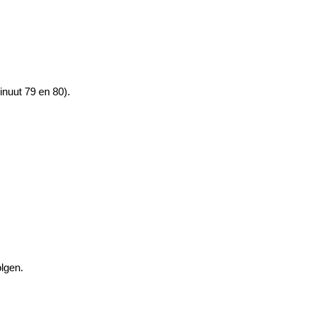
nuut 79 en 80).
olgen.