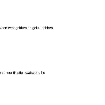
 gewoon echt gokken en geluk hebben.
en ander tijdstip plaatsvond he