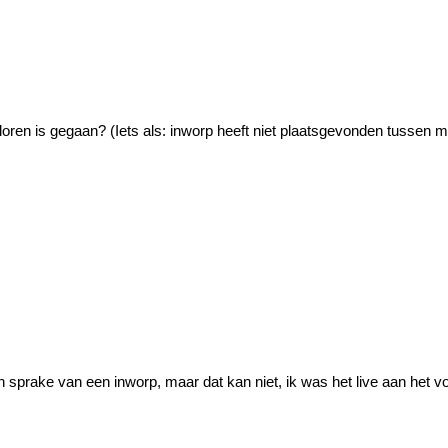
en is gegaan? (Iets als: inworp heeft niet plaatsgevonden tussen mi
 sprake van een inworp, maar dat kan niet, ik was het live aan het v