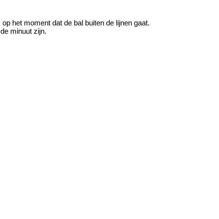
us op het moment dat de bal buiten de lijnen gaat.
de minuut zijn.