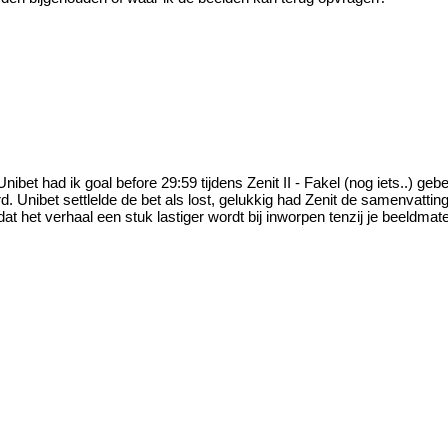
ibet had ik goal before 29:59 tijdens Zenit II - Fakel (nog iets..) ge
 Unibet settlelde de bet als lost, gelukkig had Zenit de samenvattin
 het verhaal een stuk lastiger wordt bij inworpen tenzij je beeldmater