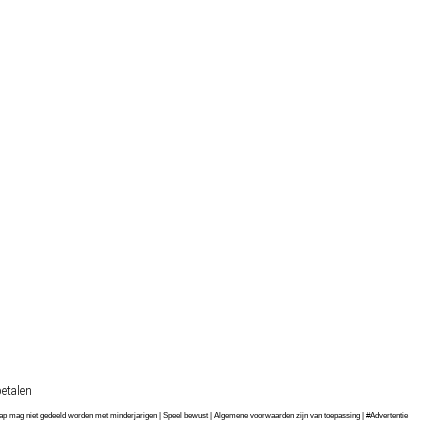
betalen
chap mag niet gedeeld worden met minderjarigen | Speel bewust | Algemene voorwaarden zijn van toepassing | #Advertentie