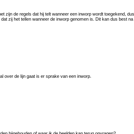
unibet zijn de regels dat hij telt wanneer een inworp wordt toegekend, d
 dat zij het tellen wanneer de inworp genomen is. Dit kan dus best na 
l over de lijn gaat is er sprake van een inworp.
den bijgehouden of waar ik de beelden kan terug opvragen?