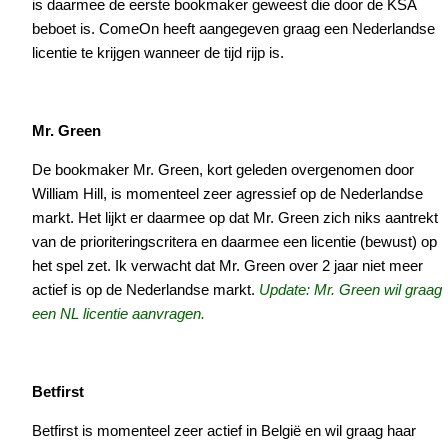
is daarmee de eerste bookmaker geweest die door de KSA
beboet is. ComeOn heeft aangegeven graag een Nederlandse
licentie te krijgen wanneer de tijd rijp is.
Mr. Green
De bookmaker Mr. Green, kort geleden overgenomen door
William Hill, is momenteel zeer agressief op de Nederlandse
markt. Het lijkt er daarmee op dat Mr. Green zich niks aantrekt
van de prioriteringscritera en daarmee een licentie (bewust) op
het spel zet. Ik verwacht dat Mr. Green over 2 jaar niet meer
actief is op de Nederlandse markt.
Update: Mr. Green wil graag
een NL licentie aanvragen.
Betfirst
Betfirst is momenteel zeer actief in België en wil graag haar