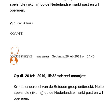
speler die (lijkt mij) op de Nederlandse markt past en wil
opereren.
1 Vind ik leuk's
KK-AA-KK
bookieinsights
Geplaatst 26 feb 2019 om 14:40
Topic starter
Op di. 26 feb. 2019, 15:32 schreef caantjes:
Kroon, onderdeel van de Betsson groep ontbreekt. Nette
speler die (lijkt mij) op de Nederlandse markt past en wil
opereren.