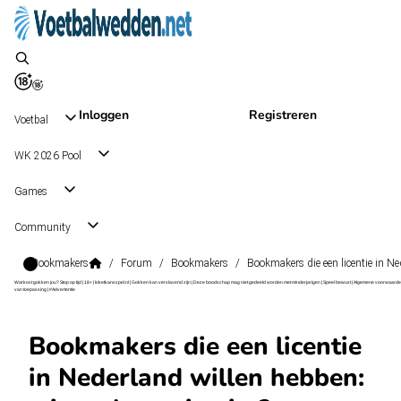
Inloggen
Registreren
Voetbal
WK 2026 Pool
Games
Community
Bookmakers
/
Forum
/
Bookmakers
/
Bookmakers die een licentie in Ne
Wat kost gokken jou? Stop op tijd | 18+ | loketkansspel.nl | Gokken kan verslavend zijn | Deze boodschap mag niet gedeeld worden met minderjarigen | Speel bewust | Algemene voorwaarde
van toepassing | #Advertentie
Bookmakers die een licentie
in Nederland willen hebben: