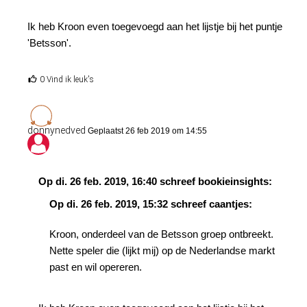
Ik heb Kroon even toegevoegd aan het lijstje bij het puntje
'Betsson'.
0 Vind ik leuk's
donnynedved
Geplaatst 26 feb 2019 om 14:55
Op di. 26 feb. 2019, 16:40 schreef bookieinsights:
Op di. 26 feb. 2019, 15:32 schreef caantjes:
Kroon, onderdeel van de Betsson groep ontbreekt.
Nette speler die (lijkt mij) op de Nederlandse markt
past en wil opereren.