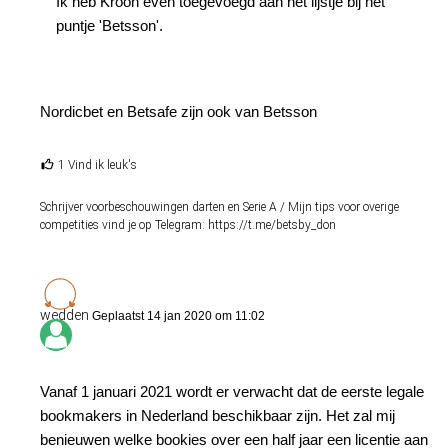
Ik heb Kroon even toegevoegd aan het lijstje bij het
puntje 'Betsson'.
Nordicbet en Betsafe zijn ook van Betsson
1 Vind ik leuk's
Schrijver voorbeschouwingen darten en Serie A / Mijn tips voor overige
competities vind je op Telegram: https://t.me/betsby_don
wedden
Geplaatst 14 jan 2020 om 11:02
Vanaf
1 januari 2021 wordt er verwacht dat de eerste legale
bookmakers in Nederland beschikbaar zijn. Het zal mij
benieuwen welke bookies over een half jaar een licentie aan