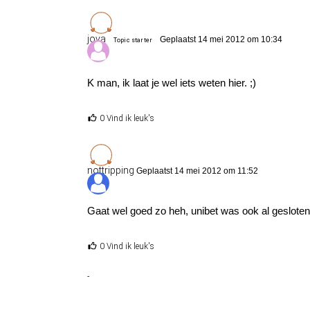
jova
Geplaatst 14 mei 2012 om 10:34
Topic starter
K man, ik laat je wel iets weten hier. ;)
0 Vind ik leuk's
nottripping
Geplaatst 14 mei 2012 om 11:52
Gaat wel goed zo heh, unibet was ook al gesloten
0 Vind ik leuk's
-