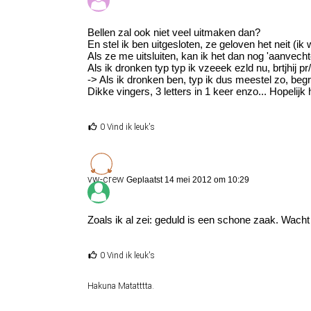
Bellen zal ook niet veel uitmaken dan?
En stel ik ben uitgesloten, ze geloven het neit (i
Als ze me uitsluiten, kan ik het dan nog 'aanvechte
Als ik dronken typ typ ik vzeeek ezld nu, brtjhij pr
-> Als ik dronken ben, typ ik dus meestel zo, begri
Dikke vingers, 3 letters in 1 keer enzo... Hopelijk
0 Vind ik leuk's
vw-crew
Geplaatst 14 mei 2012 om 10:29
Zoals ik al zei: geduld is een schone zaak. Wacht
0 Vind ik leuk's
Hakuna Matatttta.