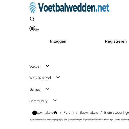
Inloggen
Registreren
Voetbal
WK 2026 Pool
Games
Community
Bookmakers
/
Forum
/
Bookmakers
/
Bwin account ge
Wat kost gokken jou? Stop op tijd | 18+ | loketkansspel.nl | Gokken kan verslavend zijn | Deze boods