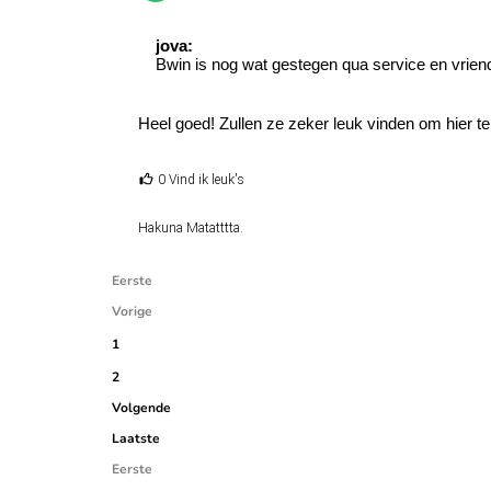
jova:
Bwin is nog wat gestegen qua service en vriendel
Heel goed! Zullen ze zeker leuk vinden om hier ter
0 Vind ik leuk's
Hakuna Matatttta.
Eerste
Vorige
1
2
Volgende
Laatste
Eerste