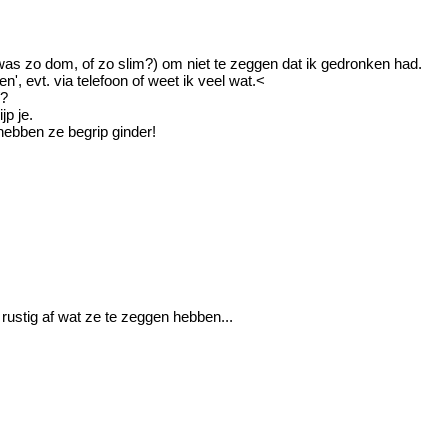
k was zo dom, of zo slim?) om niet te zeggen dat ik gedronken had.
n', evt. via telefoon of weet ik veel wat.<
/?
jp je.
 hebben ze begrip ginder!
 rustig af wat ze te zeggen hebben...