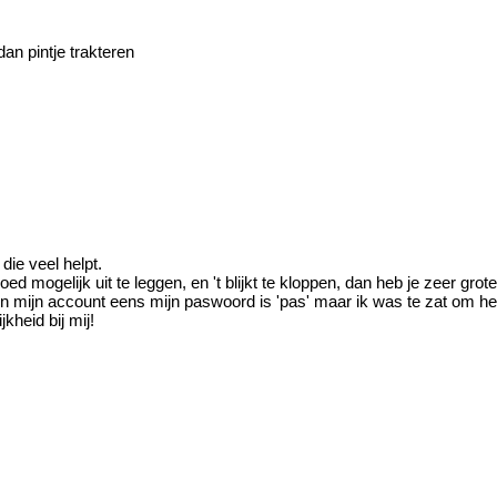
an pintje trakteren
die veel helpt.
goed mogelijk uit te leggen, en 't blijkt te kloppen, dan heb je zeer gro
n mijn account eens mijn paswoord is 'pas' maar ik was te zat om het
kheid bij mij!