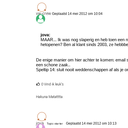
vw-crew
Geplaatst 14 mei 2012 om 10:04
jova:
MAAR... Ik was nog slaperig en heb toen een n
hetopenen? Ben al klant sinds 2003, ze hebb
De enige manier om hier achter te komen: email s
een schone zaak..
Speltip 14: sluit nooit weddenschappen af als je on
0 Vind ik leuk's
Hakuna Matatttta.
jova
Geplaatst 14 mei 2012 om 10:13
Topic starter