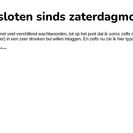
sloten sinds zaterdagm
k met veel vershillend wachtwoorden, tot op het punt dat ik soms zelfs
r) in een zeer dronken bui willen inloggen. En zelfs nu zie ik hier ty
eden
gin-poginen.
staat aangegeven.
pnieuw te openen.
ersnaam, voor- en achternaam, adres, geboortedatum en uw e-mail.
is die klantenserver een bericht gestuurd met de gegeven die ze no
euw hetzelfde maar met mijn gebruikersnaam gestuurd.
woord zoals het echt is (ben 100%) zeker.
etopenen? Ben al klant sinds 2003, ze hebbben wss meer aan me gew