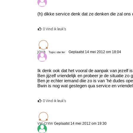
(h) dikke service denk dat ze denken die zal ons d
0 Vind ik leuk's
jova
Geplaatst 14 mei 2012 om 18:04
Topic starter
Ik denk ook dat het vooral de aanpak van jezelf is 
Ben jijzelf vriendelijk en probeer je de situatie zo 
Ben je echter iemand diie zo is van 'hé dudes ope
Bwin is nog wat gestegen qua service en vriendelij
0 Vind ik leuk's
vw-crew
Geplaatst 14 mei 2012 om 19:30