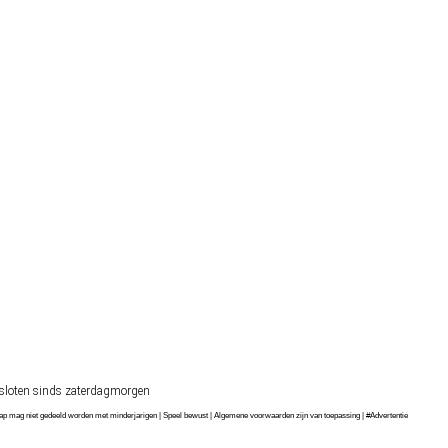
sloten sinds zaterdagmorgen
chap mag niet gedeeld worden met minderjarigen | Speel bewust | Algemene voorwaarden zijn van toepassing | #Advertentie