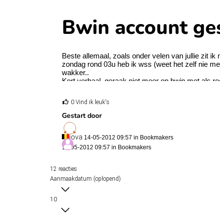
Bwin account ge
Beste allemaal, zoals onder velen van jullie zit i
zondag rond 03u heb ik wss (weet het zelf nie mee
wakker..
Kort verhaal, geraak niet meer op bwin met als r
LOGIN
Uw account is gesloten wegens vele ongeldige lo
0 Vind ik leuk's
Controleer s.v.p. of uw gebruikersnaam correct 
Gestart door
Onze klantenservice helpt u graag uw account o
"Geef ons aub de volgende gegevens: uw gebruik
jova
14-05-2012 09:57 in
Bookmakers
Wat ik dus zondagvoormiddag meteen gedaan heb 
MAAR... Ik was nog slaperig en heb toen een ni
14-05-2012 09:57 in
Bookmakers
EN 3e keer nog eens tzelfde maar met mijn wacht
Denken jullie dat ik nog kans maak dat ze het h
12 reacties
Aanmaakdatum (oplopend)
10