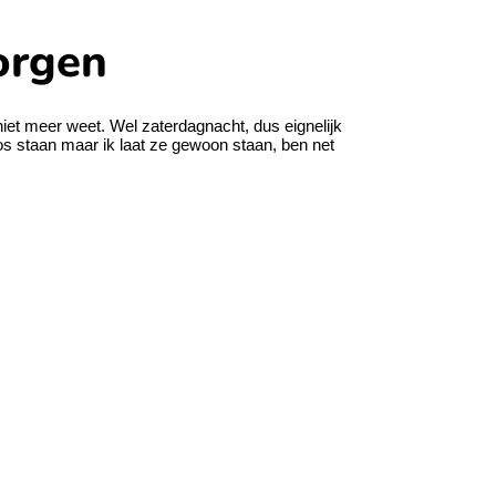
orgen
 niet meer weet. Wel zaterdagnacht, dus eignelijk
pos staan maar ik laat ze gewoon staan, ben net
"
dig hebben.
onnen dan verloren.