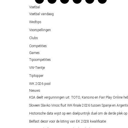
Voetbal
Over ons
Voetbal vandaag
Wedtips
Voorspellingen
Clubs
Competities
Games
Tipcompetities
VW-Tientje
Tiptopper
WK 2026 pool
Nieuws
KSA deelt vergunningen uit: TOTO, Kansino en Fair Play Online he
Sloveen Slavko Vincic fluit WK-finale 2026 tussen Spanje en Argenti
Historische data wijst op een doelpuntrijk duel om de derde plek 
Belfast decor voor de loting van EK 2028 kwalificatie