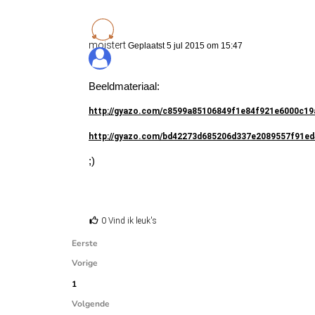
moistert
Geplaatst 5 jul 2015 om 15:47
Beeldmateriaal:
http://gyazo.com/c8599a85106849f1e84f921e6000c19
http://gyazo.com/bd42273d685206d337e2089557f91ed
;)
0 Vind ik leuk's
Eerste
Vorige
1
Volgende