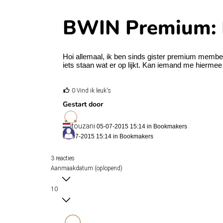
BWIN Premium: Da
Hoi allemaal, ik ben sinds gister premium member 
iets staan wat er op lijkt. Kan iemand me hierme
0 Vind ik leuk's
Gestart door
itouzani
05-07-2015 15:14 in
Bookmakers
05-07-2015 15:14 in
Bookmakers
3 reacties
Aanmaakdatum (oplopend)
10