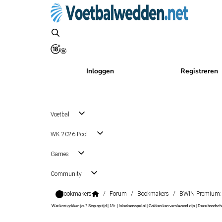
Inloggen
Registreren
Voetbal
WK 2026 Pool
Games
Community
Bookmakers
/
Forum
/
Bookmakers
/
BWIN Premium: D
Wat kost gokken jou? Stop op tijd | 18+ | loketkansspel.nl | Gokken kan verslavend zijn | Deze boods