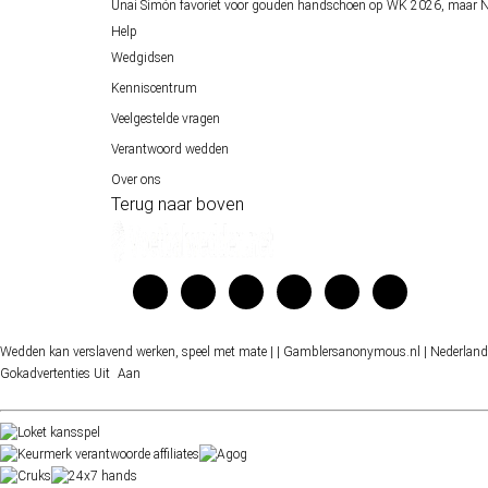
Unai Simón favoriet voor gouden handschoen op WK 2026, maar Ne
Help
Wedgidsen
Kenniscentrum
Veelgestelde vragen
Verantwoord wedden
Over ons
Terug naar boven
Wedden kan verslavend werken, speel met mate |
| Gamblersanonymous.nl
| Nederland
Gokadvertenties
Uit
Aan