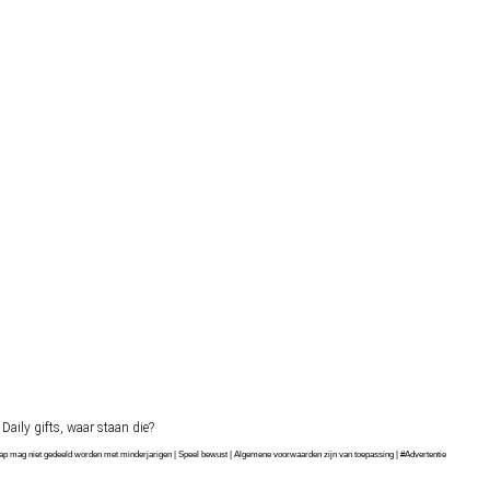
aily gifts, waar staan die?
chap mag niet gedeeld worden met minderjarigen | Speel bewust | Algemene voorwaarden zijn van toepassing | #Advertentie