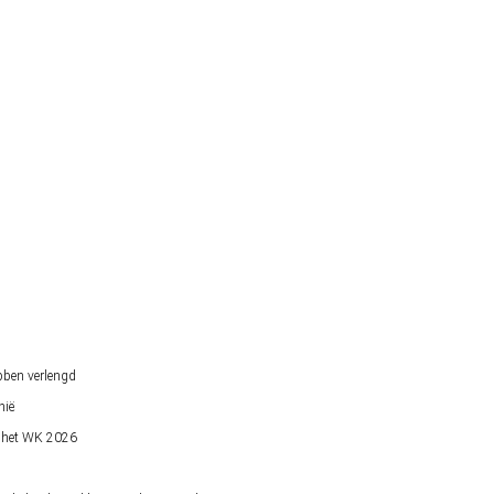
bben verlengd
nië
op het WK 2026