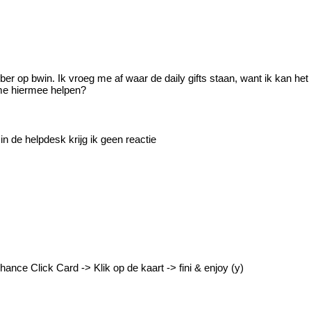
r op bwin. Ik vroeg me af waar de daily gifts staan, want ik kan het 
d me hiermee helpen?
in de helpdesk krijg ik geen reactie
e Click Card -> Klik op de kaart -> fini & enjoy (y)