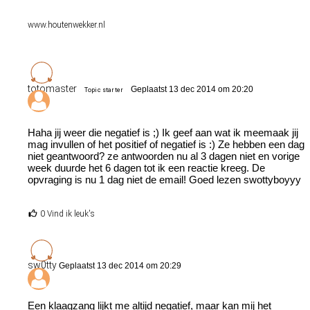
www.houtenwekker.nl
totomaster
Geplaatst 13 dec 2014 om 20:20
Topic starter
Haha jij weer die negatief is ;) Ik geef aan wat ik meemaak jij
mag invullen of het positief of negatief is :) Ze hebben een dag
niet geantwoord? ze antwoorden nu al 3 dagen niet en vorige
week duurde het 6 dagen tot ik een reactie kreeg. De
opvraging is nu 1 dag niet de email! Goed lezen swottyboyyy
0 Vind ik leuk's
sw0tty
Geplaatst 13 dec 2014 om 20:29
Een klaagzang lijkt me altijd negatief, maar kan mij het