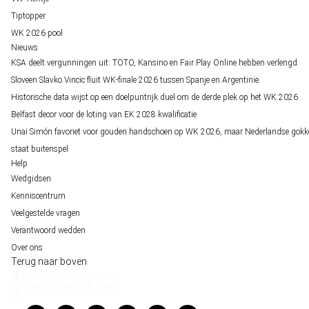
Tiptopper
WK 2026 pool
Nieuws
KSA deelt vergunningen uit: TOTO, Kansino en Fair Play Online hebben verlengd
Sloveen Slavko Vincic fluit WK-finale 2026 tussen Spanje en Argentinië
Historische data wijst op een doelpuntrijk duel om de derde plek op het WK 2026
Belfast decor voor de loting van EK 2028 kwalificatie
Unai Simón favoriet voor gouden handschoen op WK 2026, maar Nederlandse gokk
staat buitenspel
Help
Wedgidsen
Kenniscentrum
Veelgestelde vragen
Verantwoord wedden
Over ons
Terug naar boven