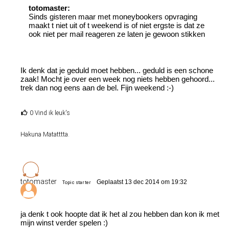
totomaster:
Sinds gisteren maar met moneybookers opvraging
maakt t niet uit of t weekend is of niet ergste is dat ze
ook niet per mail reageren ze laten je gewoon stikken
Ik denk dat je geduld moet hebben... geduld is een schone
zaak! Mocht je over een week nog niets hebben gehoord...
trek dan nog eens aan de bel. Fijn weekend :-)
0 Vind ik leuk's
Hakuna Matatttta.
totomaster
Geplaatst 13 dec 2014 om 19:32
Topic starter
ja denk t ook hoopte dat ik het al zou hebben dan kon ik met
mijn winst verder spelen :)