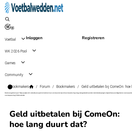
Inloggen
Registreren
Voetbal
WK 2026 Pool
Games
Community
Bookmakers
/
Forum
/
Bookmakers
/
Geld uitbetalen bij ComeOn: hoe 
Wat kost gokken jou? Stop op tijd | 18+ | loketkansspel.nl | Gokken kan verslavend zijn | Deze boodschap mag niet gedeeld worden met minderjarigen | Speel bewust | Algemene voorwaarde
van toepassing | #Advertentie
Geld uitbetalen bij ComeOn:
hoe lang duurt dat?