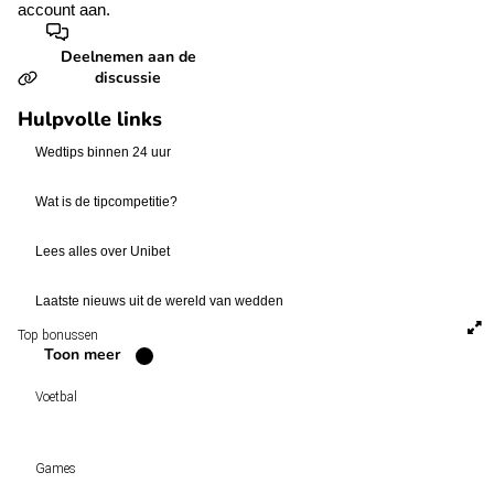
account aan.
Deelnemen aan de
discussie
Hulpvolle links
Wedtips binnen 24 uur
Wat is de tipcompetitie?
Lees alles over Unibet
Laatste nieuws uit de wereld van wedden
Top bonussen
Toon meer
Voetbal
Voetbal vandaag
Games
Wedtips