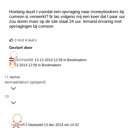
Hoelang duurt t voordat een opvraging naar moneybookers bij
comeon is verwerkt? Ik las volgens mij een keer dat t paar uur
zou duren masr op de site staat 24 uur. Iemand ervaring met
opvragingen bij comeon
0 Vind ik leuk's
Gestart door
totomaster
13-12-2014 12:58 in
Bookmakers
13-12-2014 12:58 in
Bookmakers
11 reacties
Aanmaakdatum (oplopend)
10
robbie63
Geplaatst 13 dec 2014 om 14:32