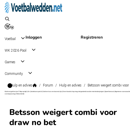
Inloggen
Registreren
Voetbal
WK 2026 Pool
Games
Community
Hulp en advies
/
Forum
/
Hulp en advies
/
Betsson weigert combi voor
Wat kost gokken jou? Stop op tijd | 18+ | loketkansspel.nl | Gokken kan verslavend zijn | Deze boodschap mag niet gedeeld worden met minderjarigen | Speel bewust | Algemene voorwaarde
van toepassing | #Advertentie
Betsson weigert combi voor
draw no bet