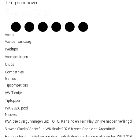
Wedgidsen
Terug naar boven
Belfast decor voor de loting van EK 2028 kwalificatie
Kenniscentrum
Unai Simón favoriet voor gouden handschoen op WK 2026, maar Nederlandse 
Veelgestelde vragen
staat buitenspel
Verantwoord wedden
Over ons
Voetbal
Voetbal vandaag
Wedtips
Voorspellingen
Clubs
Competities
Games
Tipcompetities
VW-Tientje
Tiptopper
WK 2026 pool
Nieuws
KSA deelt vergunningen uit: TOTO, Kansino en Fair Play Online hebben verlengd
Sloveen Slavko Vincic fluit WK-finale 2026 tussen Spanje en Argentinië
Historische data wijst op een doelpuntrijk duel om de derde plek op het WK 2026