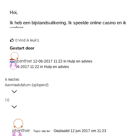
Hoi,
Ik heb een bijstandsuitkering. Ik speelde online casino en ik
verloor.
In April betaalde ik 2170 euro aan de casino en ik heb 1600
gewonnen. Dus ik verloor 570 euro in April. Hoe berekent de
0 Vind ik leuk's
sociale zaken dat? Zullen ze kijken alleen naar de winst? of
Gestart door
gaan ze het bedrag berekenen?
Ik heb jullie hulp nodig.
jijbenthier
12-06-2017 11:22 in
Hulp en advies
12-06-2017 11:22 in
Hulp en advies
6 reacties
Aanmaakdatum (oplopend)
10
jijbenthier
Geplaatst 12 jun 2017 om 11:23
Topic starter