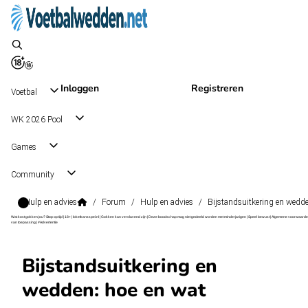
Inloggen
Registreren
Voetbal
WK 2026 Pool
Games
Community
Hulp en advies
/
Forum
/
Hulp en advies
/
Bijstandsuitkering en wedde
Wat kost gokken jou? Stop op tijd | 18+ | loketkansspel.nl | Gokken kan verslavend zijn | Deze boodschap mag niet gedeeld worden met minderjarigen | Speel bewust | Algemene voorwaarde
van toepassing | #Advertentie
Bijstandsuitkering en
wedden: hoe en wat