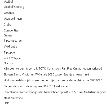
Voetbal
Voetbal vandaag
Wedtips
Voorspellingen
Clubs
Competities
Games
Tipcompetities
VW-Tientje
Tiptopper
WK 2026 pool
Nieuws
KSA deelt vergunningen uit: TOTO, Kansino en Fair Play Online hebben verlengd
Sloveen Slavko Vincic fluit WK-finale 2026 tussen Spanje en Argentinië
Historische data wijst op een doelpuntrijk duel om de derde plek op het WK 2026
Belfast decor voor de loting van EK 2028 kwalificatie
Unai Simón favoriet voor gouden handschoen op WK 2026, maar Nederlandse gokk
staat buitenspel
Help