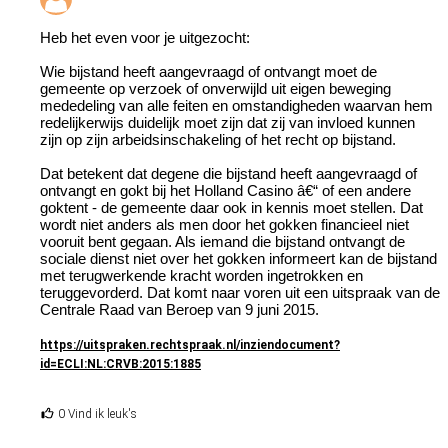
Heb het even voor je uitgezocht:
Wie bijstand heeft aangevraagd of ontvangt moet de
gemeente op verzoek of onverwijld uit eigen beweging
mededeling van alle feiten en omstandigheden waarvan hem
redelijkerwijs duidelijk moet zijn dat zij van invloed kunnen
zijn op zijn arbeidsinschakeling of het recht op bijstand.
Dat betekent dat degene die bijstand heeft aangevraagd of
ontvangt en gokt bij het Holland Casino â€“ of een andere
goktent - de gemeente daar ook in kennis moet stellen. Dat
wordt niet anders als men door het gokken financieel niet
vooruit bent gegaan. Als iemand die bijstand ontvangt de
sociale dienst niet over het gokken informeert kan de bijstand
met terugwerkende kracht worden ingetrokken en
teruggevorderd. Dat komt naar voren uit een uitspraak van de
Centrale Raad van Beroep van 9 juni 2015.
https://uitspraken.rechtspraak.nl/inziendocument?
id=ECLI:NL:CRVB:2015:1885
0 Vind ik leuk's