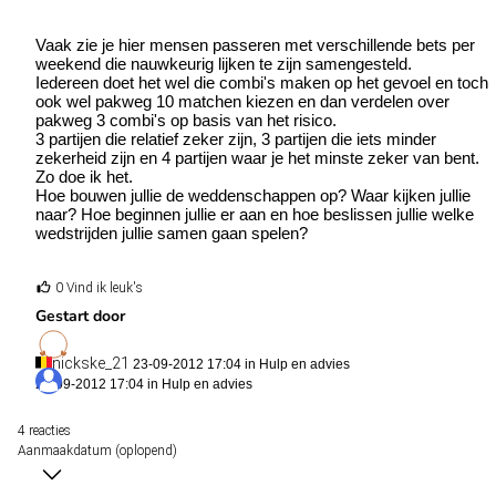
Vaak zie je hier mensen passeren met verschillende bets per
weekend die nauwkeurig lijken te zijn samengesteld.
Iedereen doet het wel die combi's maken op het gevoel en toch
ook wel pakweg 10 matchen kiezen en dan verdelen over
pakweg 3 combi's op basis van het risico.
3 partijen die relatief zeker zijn, 3 partijen die iets minder
zekerheid zijn en 4 partijen waar je het minste zeker van bent.
Zo doe ik het.
Hoe bouwen jullie de weddenschappen op? Waar kijken jullie
naar? Hoe beginnen jullie er aan en hoe beslissen jullie welke
wedstrijden jullie samen gaan spelen?
0 Vind ik leuk's
Gestart door
nickske_21
23-09-2012 17:04 in
Hulp en advies
23-09-2012 17:04 in
Hulp en advies
4 reacties
Aanmaakdatum (oplopend)