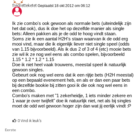
fredretteketet
Geplaatst 18 okt 2012 om 06:12
Ik zie combo's ook gewoon als normale bets (uiteindelijk zijn
het dat ook), dus ik doe het op dezelfde manier als single
bets: Alleen pakken als je de odd te hoog vindt staan.
Soms zie ik een aantal H2H's staan waarvan ik de odd erg
mooi vind, maar die ik eigenlijk liever niet single speel (odds
van 1.15 bijvoorbeeld). Als ik dus 2 of 3 of 4 (etc) mooie bets
zie wil ik ze nog wel eens als combo spelen, bijvoorbeeld
1.15 * 1.2 * 1.2 * 1.15
Doe ik niet heel vaak trouwens, meestal speel ik natuurlijk
gewoon singles.
Gebeurt ook nog wel eens dat ik een rijtje bets (H2H meestal)
op een bepaald evenement heb, en als er dan een paar bets
bij dezelfde bookie bij zitten gooi ik die ook nog wel eens in
een combo.
Combo's maken met "1 zekerheidje, 1 iets minder zekere en
1 waar je over twijfelt" doe ik natuurlijk niet, net als bij singles
moet de odd wel gewoon hoger zijn dan wat jij eerlijk vindt :P
0 Vind ik leuk's
Eerste