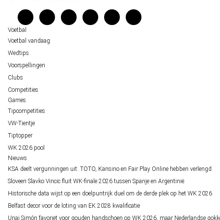
Veelgestelde vragen
staat buitenspel
Verantwoord wedden
Over ons
Voetbal
Voetbal vandaag
Wedtips
Voorspellingen
Clubs
Competities
Games
Tipcompetities
VW-Tientje
Tiptopper
WK 2026 pool
Nieuws
KSA deelt vergunningen uit: TOTO, Kansino en Fair Play Online hebben verlengd
Sloveen Slavko Vincic fluit WK-finale 2026 tussen Spanje en Argentinië
Historische data wijst op een doelpuntrijk duel om de derde plek op het WK 2026
Belfast decor voor de loting van EK 2028 kwalificatie
Unai Simón favoriet voor gouden handschoen op WK 2026, maar Nederlandse gokk