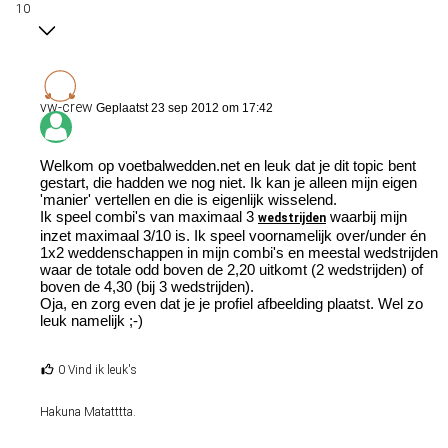
10
vw-crew
Geplaatst 23 sep 2012 om 17:42
Welkom op voetbalwedden.net en leuk dat je dit topic bent
gestart, die hadden we nog niet. Ik kan je alleen mijn eigen
'manier' vertellen en die is eigenlijk wisselend.
Ik speel combi's van maximaal 3
waarbij mijn
wedstrijden
inzet maximaal 3/10 is. Ik speel voornamelijk over/under én
1x2 weddenschappen in mijn combi's en meestal wedstrijden
waar de totale odd boven de 2,20 uitkomt (2 wedstrijden) of
boven de 4,30 (bij 3 wedstrijden).
Oja, en zorg even dat je je profiel afbeelding plaatst. Wel zo
leuk namelijk ;-)
0 Vind ik leuk's
Hakuna Matatttta.