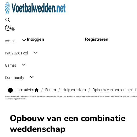
Inloggen
Registreren
Voetbal
WK 2026 Pool
Games
Community
Hulp en advies
/
Forum
/
Hulp en advies
/
Opbouw van een combinati
Wat kost gokken jou? Stop op tijd | 18+ | loketkansspel.nl | Gokken kan verslavend zijn | Deze boodschap mag niet gedeeld worden met minderjarigen | Speel bewust | Algemene voorwaarde
van toepassing | #Advertentie
Opbouw van een combinatie
weddenschap