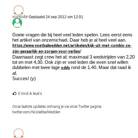
vonloite
Geplaatst 24 sep 2012 om 12:01
Goeie vragen die bij heel veel leden spelen. Lees eerst eens
het artikel van onzemichael. Daar heb je al heel veel aan.
https://www.voetbalwedden.net/artikelen/kijk-uit-met-combis-ze-
/
zijn-gevaarlijk-en-zorgen-voor-verlies
Daarnaast zegt crew het al; maximaal 3 wedstrijden van 2,20
tot en met 4,30. Ook zijn er veel leden die even snel willen
dubbelen met twee lage
rond de 1.40. Maar dat raad ik
odds
af.
Succes! (y)
0 Vind ik leuk's
Onze laatste updates ontvang je via onze Twitter pagina:
twitter.com/NLVoetbalWedden