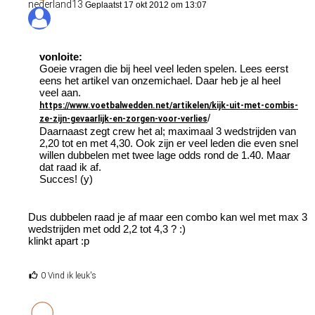
nederland13
Geplaatst 17 okt 2012 om 13:07
vonloite:
Goeie vragen die bij heel veel leden spelen. Lees eerst
eens het artikel van onzemichael. Daar heb je al heel
veel aan.
https://www.voetbalwedden.net/artikelen/kijk-uit-met-combis-
/
ze-zijn-gevaarlijk-en-zorgen-voor-verlies
Daarnaast zegt crew het al; maximaal 3 wedstrijden van
2,20 tot en met 4,30. Ook zijn er veel leden die even snel
willen dubbelen met twee lage odds rond de 1.40. Maar
dat raad ik af.
Succes! (y)
Dus dubbelen raad je af maar een combo kan wel met max 3
wedstrijden met odd 2,2 tot 4,3 ? :)
klinkt apart :p
0 Vind ik leuk's