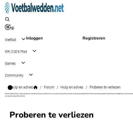
Inloggen
Registreren
Voetbal
WK 2026 Pool
Games
Community
Hulp en advies
/
Forum
/
Hulp en advies
/
Proberen te verliezen
Wat kost gokken jou? Stop op tijd | 18+ | loketkansspel.nl | Gokken kan verslavend zijn | Deze boodschap mag niet gedeeld worden met minderjarigen | Speel bewust | Algemene voorwaarde
van toepassing | #Advertentie
Proberen te verliezen