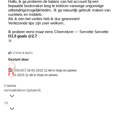
Hallo, ik ga proberen de balans van het account bij een
bepaalde bookmaker leeg te trekken vanwege ongunstige
uitbetalingsmogelijkheden.. Ik ga natuurlijk gebruik maken van
surebets en middels.
Als ik een bet verlies heb ik dus gewonnen!
Verliezende tips zijn zeer welkom..
Ik probeer eerst maar eens Chemnitzer — Servette Servette
O1.5 goals @2.7
:o
0 Vind ik leuk's
Gestart door
robbie63
16-01-2015 11:48 in
Hulp en advies
16-01-2015 11:48 in
Hulp en advies
5 reacties
Aanmaakdatum (oplopend)
10