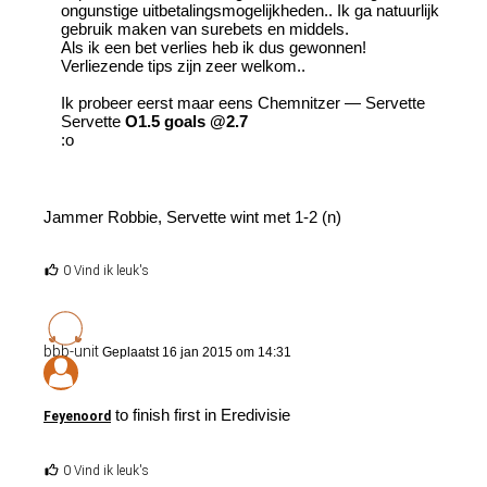
ongunstige uitbetalingsmogelijkheden.. Ik ga natuurlijk
gebruik maken van surebets en middels.
Als ik een bet verlies heb ik dus gewonnen!
Verliezende tips zijn zeer welkom..
Ik probeer eerst maar eens Chemnitzer — Servette
Servette
O1.5 goals @2.7
:o
Jammer Robbie, Servette wint met 1-2 (n)
0 Vind ik leuk's
bbb-unit
Geplaatst 16 jan 2015 om 14:31
to finish first in Eredivisie
Feyenoord
0 Vind ik leuk's