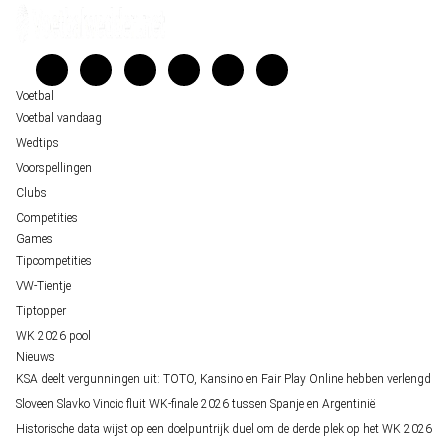
Kenniscentrum
Unai Simón favoriet voor gouden handschoen op WK 2026, maar Nederlandse 
Veelgestelde vragen
staat buitenspel
Verantwoord wedden
Over ons
Voetbal
Voetbal vandaag
Wedtips
Voorspellingen
Clubs
Competities
Games
Tipcompetities
VW-Tientje
Tiptopper
WK 2026 pool
Nieuws
KSA deelt vergunningen uit: TOTO, Kansino en Fair Play Online hebben verlengd
Sloveen Slavko Vincic fluit WK-finale 2026 tussen Spanje en Argentinië
Historische data wijst op een doelpuntrijk duel om de derde plek op het WK 2026