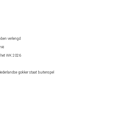
bben verlengd
nië
op het WK 2026
derlandse gokker staat buitenspel