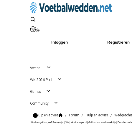
Inloggen
Registreren
Voetbal
WK 2026 Pool
Games
Community
Hulp en advies
/
Forum
/
Hulp en advies
/
Wedgeschie
Wat kost gokken jou? Stop op tijd | 18+ | loketkansspel.nl | Gokken kan verslavend zijn | Deze boods