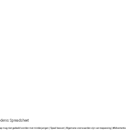
denis Spreadsheet
chap mag niet gedeeld worden met minderjarigen | Speel bewust | Algemene voorwaarden zijn van toepassing | #Advertentie