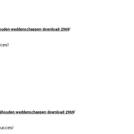
/
jhouden-weddenschappen-download-2969
cces!
/
-bijhouden-weddenschappen-download-2969
succes!