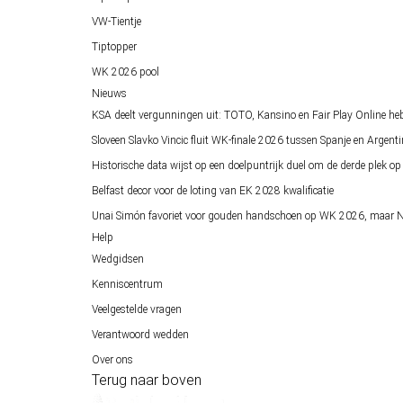
VW-Tientje
Tiptopper
WK 2026 pool
Nieuws
KSA deelt vergunningen uit: TOTO, Kansino en Fair Play Online he
Sloveen Slavko Vincic fluit WK-finale 2026 tussen Spanje en Argenti
Historische data wijst op een doelpuntrijk duel om de derde plek 
Belfast decor voor de loting van EK 2028 kwalificatie
Unai Simón favoriet voor gouden handschoen op WK 2026, maar Ne
Help
Wedgidsen
Kenniscentrum
Veelgestelde vragen
Verantwoord wedden
Over ons
Terug naar boven