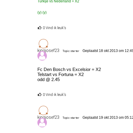
Turkije vs Nederland = X2
(y) (y)
0 Vind ik leuk's
kingjosef23
Geplaatst 18 okt 2013 om 12:4
Topic starter
Fc Den Bosch vs Excelsior = X2
Telstart vs Fortuna = X2
odd @ 2.45
0 Vind ik leuk's
kingjosef23
Geplaatst 19 okt 2013 om 05:1
Topic starter