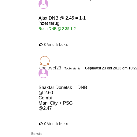
Ajax DNB @ 2.45 = 1-1
inzet terug
Roda DNB @ 2.35
1-2
0 Vind ik leuk's
kingjosef23
Geplaatst 23 okt 2013 om 10:2
Topic starter
Shaktar Donetsk = DNB
@ 2.60
Combi
Man. City + PSG
@2.47
0 Vind ik leuk's
Eerste