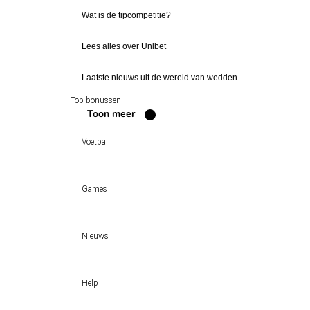
Wat is de tipcompetitie?
Lees alles over Unibet
Laatste nieuws uit de wereld van wedden
Top bonussen
Toon meer
Voetbal
Voetbal vandaag
Games
Wedtips
Voorspellingen
Tipcompetities
Clubs
Nieuws
VW-Tientje
Competities
Tiptopper
KSA deelt vergunningen uit: TOTO, Kansino en Fair Play Onli
WK 2026 pool
Help
Sloveen Slavko Vincic fluit WK-finale 2026 tussen Spanje en Ar
Historische data wijst op een doelpuntrijk duel om de derde p