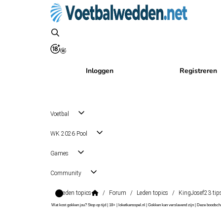
Inloggen
Registreren
Voetbal
WK 2026 Pool
Games
Community
Leden topics
/
Forum
/
Leden topics
/
KingJosef23 tip
Wat kost gokken jou? Stop op tijd | 18+ | loketkansspel.nl | Gokken kan verslavend zijn | Deze boods