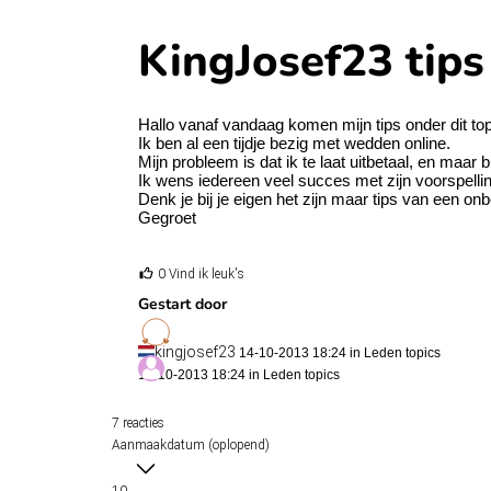
KingJosef23 tips
Hallo vanaf vandaag komen mijn tips onder dit top
Ik ben al een tijdje bezig met wedden online.
Mijn probleem is dat ik te laat uitbetaal, en maar b
Ik wens iedereen veel succes met zijn voorspelli
Denk je bij je eigen het zijn maar tips van een o
Gegroet
0 Vind ik leuk's
Gestart door
kingjosef23
14-10-2013 18:24 in
Leden topics
14-10-2013 18:24 in
Leden topics
7 reacties
Aanmaakdatum (oplopend)
10