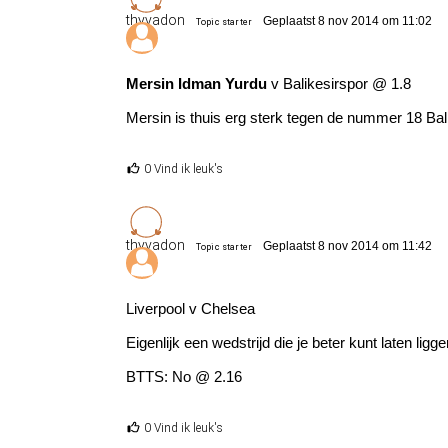
thyvadon
Geplaatst 8 nov 2014 om 11:02
Topic starter
Mersin Idman Yurdu
v Balikesirspor @ 1.8
Mersin is thuis erg sterk tegen de nummer 18 Bal
0 Vind ik leuk's
thyvadon
Geplaatst 8 nov 2014 om 11:42
Topic starter
Liverpool v Chelsea
Eigenlijk een wedstrijd die je beter kunt laten lig
BTTS: No @ 2.16
0 Vind ik leuk's