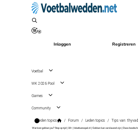
Inloggen
Registreren
Voetbal
WK 2026 Pool
Games
Community
Leden topics
/
Forum
/
Leden topics
/
Tips van: thyva
Wat kost gokken jou? Stop op tijd | 18+ | loketkansspel.nl | Gokken kan verslavend zijn | Deze boods