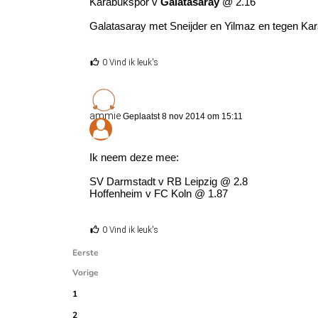
Karabukspor v
Galatasaray
@ 2.16
Galatasaray met Sneijder en Yilmaz en tegen Kara
0 Vind ik leuk's
ammie
Geplaatst 8 nov 2014 om 15:11
Ik neem deze mee:
SV Darmstadt v RB Leipzig @ 2.8
Hoffenheim v FC Koln @ 1.87
0 Vind ik leuk's
Eerste
Vorige
1
2