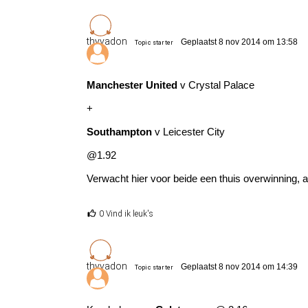
thyvadon
Geplaatst 8 nov 2014 om 13:58
Topic starter
Manchester United
v Crystal Palace
+
Southampton
v Leicester City
@1.92
Verwacht hier voor beide een thuis overwinning, al
0 Vind ik leuk's
thyvadon
Geplaatst 8 nov 2014 om 14:39
Topic starter