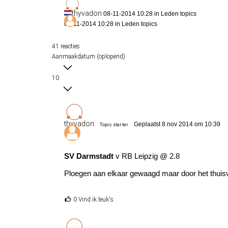
thyvadon
08-11-2014 10:28 in
Leden topics
08-11-2014 10:28 in
Leden topics
41 reacties
Aanmaakdatum (oplopend)
10
thyvadon
Geplaatst 8 nov 2014 om 10:39
Topic starter
SV Darmstadt
v RB Leipzig @ 2.8
Ploegen aan elkaar gewaagd maar door het thuisv
0 Vind ik leuk's