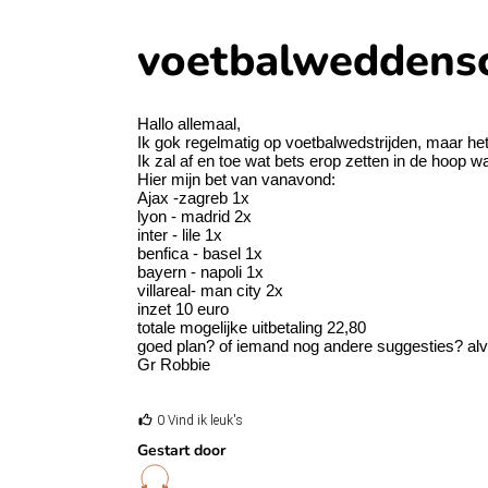
voetbalweddensc
Hallo allemaal,
Ik gok regelmatig op voetbalwedstrijden, maar het 
Ik zal af en toe wat bets erop zetten in de hoop wa
Hier mijn bet van vanavond:
Ajax -zagreb 1x
lyon - madrid 2x
inter - lile 1x
benfica - basel 1x
bayern - napoli 1x
villareal- man city 2x
inzet 10 euro
totale mogelijke uitbetaling 22,80
goed plan? of iemand nog andere suggesties? alva
Gr Robbie
0 Vind ik leuk's
Gestart door