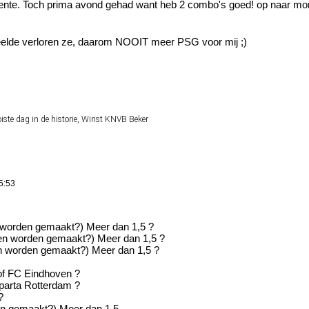
ente. Toch prima avond gehad want heb 2 combo's goed! op naar morg
speelde verloren ze, daarom NOOIT meer PSG voor mij ;)
ste dag in de historie, Winst KNVB Beker
5:53
 worden gemaakt?) Meer dan 1,5 ?
en worden gemaakt?) Meer dan 1,5 ?
 worden gemaakt?) Meer dan 1,5 ?
of FC Eindhoven ?
Sparta Rotterdam ?
?
en gemaakt?) Meer dan 1,5