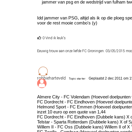
jammer van psg en de wedstrijd van fulham tw
Idd jammer van PSG, altijd als ik op die ploeg 
voor de rest mooie combo's (y)
0 Vind ik leuk's
Eeuwig trouw aan onze liefde FC Groningen. 03/05/2015 mooi
robbieharteveld
Geplaatst 2 dec 2011 om 1
Topic starter
Almere City - FC Volendam (Hoeveel doelpunten
FC Dordrecht - FC Eindhoven (Hoeveel doelpunt
Helmond Sport - FC Emmen (Hoeveel doelpunten
inzet 10 euro op een quote van 1,44
FC Dordrecht - FC Eindhoven (Dubbele kans) X 
Telstar - Sparta Rotterdam (Dubbele kans) X of 
Willem II - FC Oss (Dubbele kans) Willem II of X 
FC Zwolle - Cambuur (Hoeveel doelpunten word