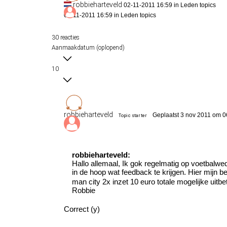
robbieharteveld
02-11-2011 16:59 in
Leden topics
02-11-2011 16:59 in
Leden topics
30 reacties
Aanmaakdatum (oplopend)
10
robbieharteveld
Geplaatst 3 nov 2011 om 0
Topic starter
robbieharteveld:
Hallo allemaal, Ik gok regelmatig op voetbalweds
in de hoop wat feedback te krijgen. Hier mijn 
man city 2x inzet 10 euro totale mogelijke uitb
Robbie
Correct (y)