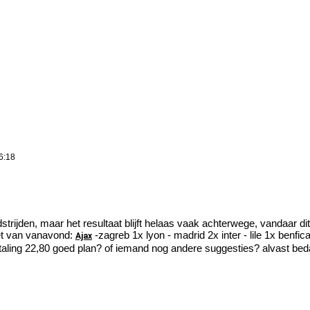
6:18
trijden, maar het resultaat blijft helaas vaak achterwege, vandaar dit 
bet van vanavond:
-zagreb 1x lyon - madrid 2x inter - lile 1x benfica
Ajax
etaling 22,80 goed plan? of iemand nog andere suggesties? alvast beda