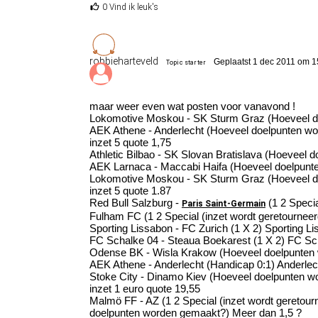
0 Vind ik leuk's
robbieharteveld
Geplaatst 1 dec 2011 om 1
Topic starter
maar weer even wat posten voor vanavond !
Lokomotive Moskou - SK Sturm Graz (Hoeveel d
AEK Athene - Anderlecht (Hoeveel doelpunten w
inzet 5 quote 1,75
Athletic Bilbao - SK Slovan Bratislava (Hoeveel 
AEK Larnaca - Maccabi Haifa (Hoeveel doelpunt
Lokomotive Moskou - SK Sturm Graz (Hoeveel d
inzet 5 quote 1.87
Red Bull Salzburg -
(1 2 Specia
Paris Saint-Germain
Fulham FC (1 2 Special (inzet wordt geretourneerd
Sporting Lissabon - FC Zurich (1 X 2) Sporting L
FC Schalke 04 - Steaua Boekarest (1 X 2) FC Sc
Odense BK - Wisla Krakow (Hoeveel doelpunten
AEK Athene - Anderlecht (Handicap 0:1) Anderlec
Stoke City - Dinamo Kiev (Hoeveel doelpunten 
inzet 1 euro quote 19,55
Malmö FF - AZ (1 2 Special (inzet wordt geretou
doelpunten worden gemaakt?) Meer dan 1,5 ?