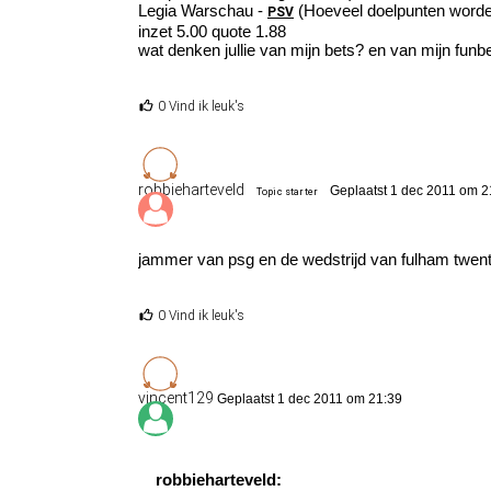
Legia Warschau -
(Hoeveel doelpunten worde
PSV
inzet 5.00 quote 1.88
wat denken jullie van mijn bets? en van mijn funb
0 Vind ik leuk's
robbieharteveld
Geplaatst 1 dec 2011 om 2
Topic starter
jammer van psg en de wedstrijd van fulham twent
0 Vind ik leuk's
vincent129
Geplaatst 1 dec 2011 om 21:39
robbieharteveld: