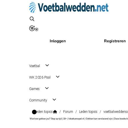
Inloggen
Registreren
Voetbal
WK 2026 Pool
Games
Community
Leden topics
/
Forum
/
Leden topics
/
voetbalweddens
Wat kost gokken jou? Stop op tijd | 18+ | loketkansspel.nl | Gokken kan verslavend zijn | Deze boods