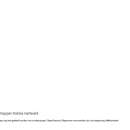
chappen Robbie Harteveld
chap mag niet gedeeld worden met minderjarigen | Speel bewust | Algemene voorwaarden zijn van toepassing | #Advertentie