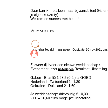
Daar kan ik me alleen maar bij aansluiten! Gister 
je eigen keuze (y)
Welkom en succes met betten!
0 Vind ik leuk's
robbieharteveld
Geplaatst 10 nov 2011 om 
Topic starter
Zo weer tijd voor een nieuwe weddenschap :
Evenement Inzet
Resultaat Uitbetaling
noteringen
Gabon - Brazilië 1,28 2 (0-2 ) al GOED
Nederland - Zwitserland 1 ' 1,30
Oekraïne - Duitsland 2 ' 1,60
Je weddenschap: drievoudig € 10,00
2,66 = 26,60 euro mogelijke uitbetaling