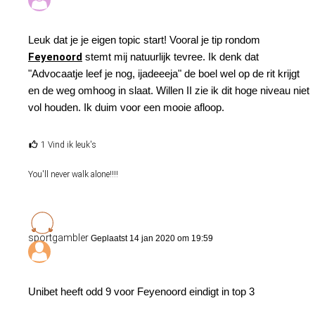
Seizoensweddenschappen:
Leuk dat je je eigen topic start! Vooral je tip rondom
Feyenoord eindigt boven Vitesse in het seizoen 2019/2020 @
Feyenoord
stemt mij natuurlijk tevree. Ik denk dat
1,50 (Unibet, high stake)
"Advocaatje leef je nog, ijadeeeja" de boel wel op de rit krijgt
en de weg omhoog in slaat. Willen II zie ik dit hoge niveau niet
ADO Degradeert niet uit de Eredivisie in seizoen in 't seizoen
vol houden. Ik duim voor een mooie afloop.
2019/2020 @ 2,00 (Toto, medium stake)
Feyenoord eindigt in top 3 Eredivisie 2019/2020 @ 2,50 (Toto,
1 Vind ik leuk's
low stake)
You'll never walk alone!!!!
Top goalscorer 2019/2020: Dušan Tadíc @12,00 (Unibet, half
low stake)
sportgambler
Geplaatst 14 jan 2020 om 19:59
Unibet heeft odd 9 voor Feyenoord eindigt in top 3