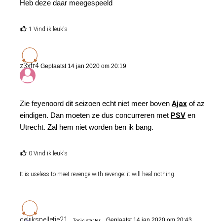
Heb deze daar meegespeeld
1 Vind ik leuk's
z3xtr4
Geplaatst 14 jan 2020 om 20:19
Zie feyenoord dit seizoen echt niet meer boven
Ajax
of az
eindigen. Dan moeten ze dus concurreren met
PSV
en
Utrecht. Zal hem niet worden ben ik bang.
0 Vind ik leuk's
It is useless to meet revenge with revenge: it will heal nothing.
gelijkspelletje21
Geplaatst 14 jan 2020 om 20:43
Topic starter