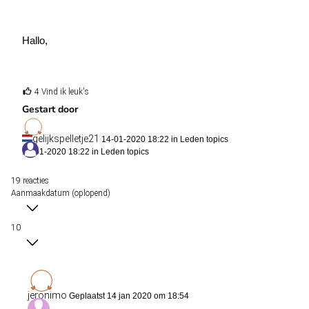
Hallo,
4 Vind ik leuk's
Nu het nieuwe jaar begonnen is open ik mijn eigen tips topic.
Gestart door
Ik zal hier voornamelijk pre-match tips delen, omdat ik de live-
tips al in de chat tip.
gelijkspelletje21
14-01-2020 18:22 in
Leden topics
14-01-2020 18:22 in
Leden topics
19 reacties
Aan het einde van het seizoen zal ik de balans opmaken, om te
Aanmaakdatum (oplopend)
kijken wat het winst/verlies percentage is.
10
De seizoensweddenschappen plaats ik trouwens onderop in dit
bericht.
jeronimo
Geplaatst 14 jan 2020 om 18:54