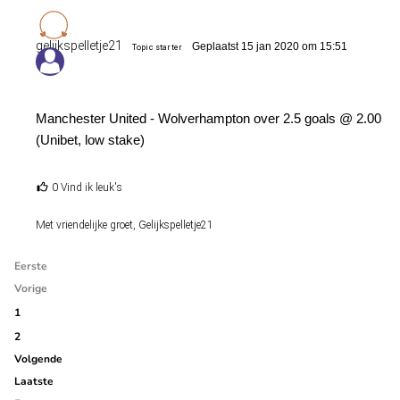
gelijkspelletje21
Geplaatst 15 jan 2020 om 15:51
Topic starter
Manchester United - Wolverhampton over 2.5 goals @ 2.00
(Unibet, low stake)
0 Vind ik leuk's
Met vriendelijke groet, Gelijkspelletje21
Eerste
Vorige
1
2
Volgende
Laatste