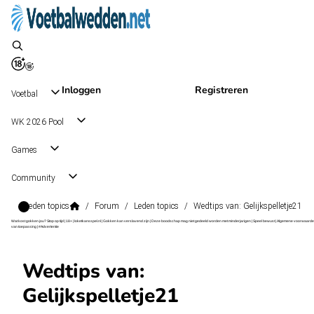
Inloggen
Registreren
Voetbal
WK 2026 Pool
Games
Community
Leden topics
/
Forum
/
Leden topics
/
Wedtips van: Gelijkspelletje21
Wat kost gokken jou? Stop op tijd | 18+ | loketkansspel.nl | Gokken kan verslavend zijn | Deze boodschap mag niet gedeeld worden met minderjarigen | Speel bewust | Algemene voorwaarde
van toepassing | #Advertentie
Wedtips van:
Gelijkspelletje21