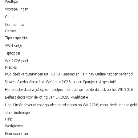
Wedtips
Voorspellingen
Clubs
Competities
Games
Tipcompetities
VW-Tientje
Tiptopper
WK 2026 pool
Nieuws
KSA deelt vergunningen uit: TOTO, Kansino en Fair Play Online hebben verlengd
Sloveen Slavko Vincic fluit WK-finale 2026 tussen Spanje en Argentinië
Historische data wijst op een doelpuntrijk duel om de derde plek op het WK 2026
Belfast decor voor de loting van EK 2028 kwalificatie
Unai Simón favoriet voor gouden handschoen op WK 2026, maar Nederlandse gokk
staat buitenspel
Help
Wedgidsen
Kenniscentrum