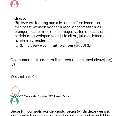
draco:
Bij deze wil ik graag aan alle "admins" en leden hier ,
mijn beste wensen voor een mooi en fantastisch 2012
brengen , dat er mooie bets mogen vallen en dat alles
perfekt mag verlopen voor jullie allen , jullie geliefden en
familie en vrienden
[URL=
/]
[/URL]
http://www.commenthaven.com
Ook namens mij iedereen fijne kerst en een goed nieuwjaar;)
(y)
0 Vind ik leuk's
wedden
Geplaatst 17 dec 2011 om 15:22
Bedankt nogmaals vor de kerstgroeten (y) Bij deze wens ik
iedereen ook nog een fijne kerst en een gezond en gelukkig