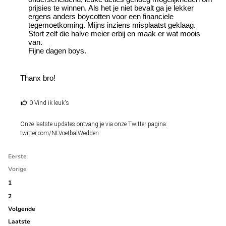
prijsies te winnen. Als het je niet bevalt ga je lekker
ergens anders boycotten voor een financiele
tegemoetkoming. Mijns inziens misplaatst geklaag.
Stort zelf die halve meier erbij en maak er wat moois
van.
Fijne dagen boys.
Thanx bro!
0 Vind ik leuk's
Onze laatste updates ontvang je via onze Twitter pagina:
twitter.com/NLVoetbalWedden
Eerste
Vorige
1
2
Volgende
Laatste