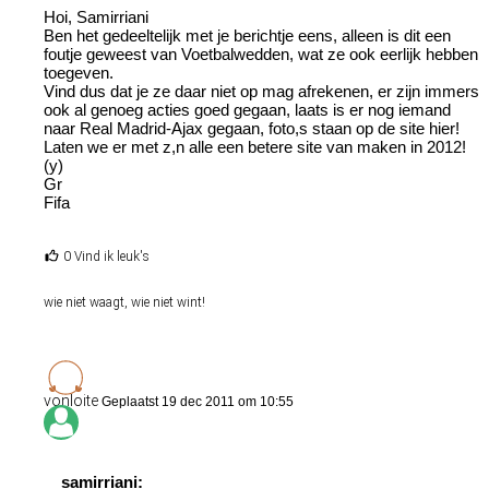
Hoi, Samirriani
Ben het gedeeltelijk met je berichtje eens, alleen is dit een
foutje geweest van Voetbalwedden, wat ze ook eerlijk hebben
toegeven.
Vind dus dat je ze daar niet op mag afrekenen, er zijn immers
ook al genoeg acties goed gegaan, laats is er nog iemand
naar Real Madrid-Ajax gegaan, foto,s staan op de site hier!
Laten we er met z,n alle een betere site van maken in 2012!
(y)
Gr
Fifa
0 Vind ik leuk's
wie niet waagt, wie niet wint!
vonloite
Geplaatst 19 dec 2011 om 10:55
samirriani: