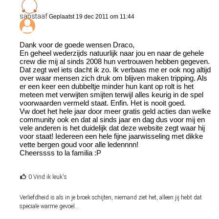
sapstaaf
Geplaatst 19 dec 2011 om 11:44
Dank voor de goede wensen Draco,
En geheel wederzijds natuurlijk naar jou en naar de gehele
crew die mij al sinds 2008 hun vertrouwen hebben gegeven.
Dat zegt wel iets dacht ik zo. Ik verbaas me er ook nog altijd
over waar mensen zich druk om blijven maken tripping. Als
er een keer een dubbeltje minder hun kant op rolt is het
meteen met verwijten smijten terwijl alles keurig in de spel
voorwaarden vermeld staat. Enfin. Het is nooit goed.
Vw doet het hele jaar door meer gratis geld acties dan welke
community ook en dat al sinds jaar en dag dus voor mij en
vele anderen is het duidelijk dat deze website zegt waar hij
voor staat! Iedereen een hele fijne jaarwisseling met dikke
vette bergen goud voor alle ledennnn!
Cheerssss to la familia :P
0 Vind ik leuk's
Verliefdheid is als in je broek schijten, niemand ziet het, alleen jij hebt dat
speciale warme gevoel...