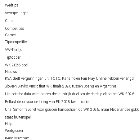
Wedtips
Voorspellingen
Clubs
Competities
Games
Tipcompetities
VW-Tientje
Tiptopper
WK 2026 pool
Nieuws
KSA deelt vergunningen uit: TOTO, Kansino en Fair Play Online hebben verlengd
Sloveen Slavko Vincic fluit WK-finale 2026 tussen Spanje en Argentinië
Historische data wijst op een doelpuntrijk duel om de derde plek op het WK 2026
Belfast decor voor de loting van EK 2028 kwalificatie
Unai Simón favoriet voor gouden handschoen op WK 2026, maar Nederlandse gokk
staat buitenspel
Help
Wedgidsen
Kenniscentrum