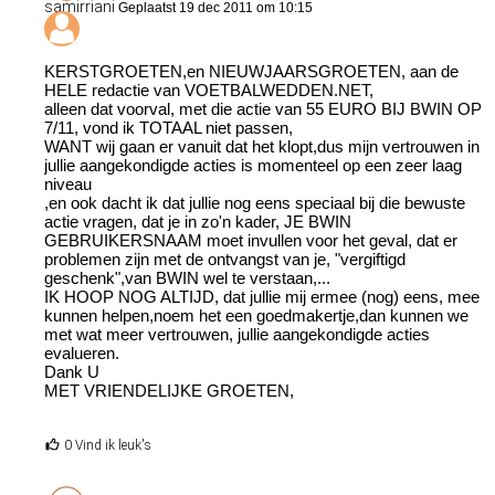
samirriani
Geplaatst 19 dec 2011 om 10:15
KERSTGROETEN,en NIEUWJAARSGROETEN, aan de
HELE redactie van VOETBALWEDDEN.NET,
alleen dat voorval, met die actie van 55 EURO BIJ BWIN OP
7/11, vond ik TOTAAL niet passen,
WANT wij gaan er vanuit dat het klopt,dus mijn vertrouwen in
jullie aangekondigde acties is momenteel op een zeer laag
niveau
,en ook dacht ik dat jullie nog eens speciaal bij die bewuste
actie vragen, dat je in zo'n kader, JE BWIN
GEBRUIKERSNAAM moet invullen voor het geval, dat er
problemen zijn met de ontvangst van je, "vergiftigd
geschenk",van BWIN wel te verstaan,...
IK HOOP NOG ALTIJD, dat jullie mij ermee (nog) eens, mee
kunnen helpen,noem het een goedmakertje,dan kunnen we
met wat meer vertrouwen, jullie aangekondigde acties
evalueren.
Dank U
MET VRIENDELIJKE GROETEN,
0 Vind ik leuk's