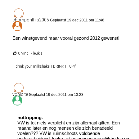
chomponthis2005
Geplaatst 19 dec 2011 om 11:46
Een winstgevend maar vooral gezond 2012 gewenst!
0 Vind ik leuk's
"I drink your milkshake! I DRINK IT UP!"
vonloite
Geplaatst 19 dec 2011 om 13:23
nottripping:
VW is tot niets verplicht en zijn allemaal giften. Een
maand later en nog mensen die zich benadeeld
voelen??? VW is ruimschoots voldoende
onderscheidend, leuke acties genoeg mogelijkheden om