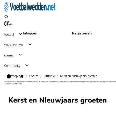
Inloggen
Registreren
Voetbal
WK 2026 Pool
Games
Community
Offtopic
/
Forum
/
Offtopic
/
Kerst en NIeuwjaars groeten
Wat kost gokken jou? Stop op tijd | 18+ | loketkansspel.nl | Gokken kan verslavend zijn | Deze boodschap mag niet gedeeld worden met minderjarigen | Speel bewust | Algemene voorwaarde
van toepassing | #Advertentie
Kerst en NIeuwjaars groeten