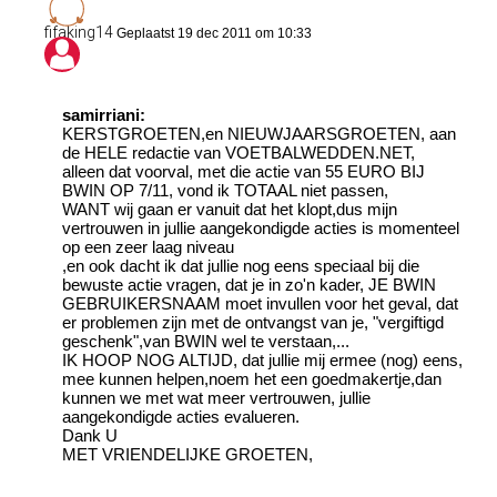
fifaking14
Geplaatst 19 dec 2011 om 10:33
samirriani:
KERSTGROETEN,en NIEUWJAARSGROETEN, aan
de HELE redactie van VOETBALWEDDEN.NET,
alleen dat voorval, met die actie van 55 EURO BIJ
BWIN OP 7/11, vond ik TOTAAL niet passen,
WANT wij gaan er vanuit dat het klopt,dus mijn
vertrouwen in jullie aangekondigde acties is momenteel
op een zeer laag niveau
,en ook dacht ik dat jullie nog eens speciaal bij die
bewuste actie vragen, dat je in zo'n kader, JE BWIN
GEBRUIKERSNAAM moet invullen voor het geval, dat
er problemen zijn met de ontvangst van je, "vergiftigd
geschenk",van BWIN wel te verstaan,...
IK HOOP NOG ALTIJD, dat jullie mij ermee (nog) eens,
mee kunnen helpen,noem het een goedmakertje,dan
kunnen we met wat meer vertrouwen, jullie
aangekondigde acties evalueren.
Dank U
MET VRIENDELIJKE GROETEN,