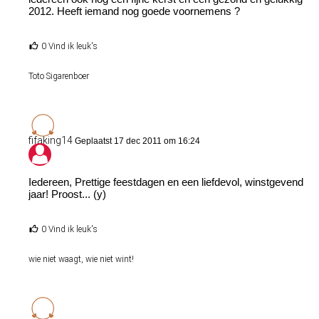
2012. Heeft iemand nog goede voornemens ?
0 Vind ik leuk's
Toto Sigarenboer
fifaking14
Geplaatst 17 dec 2011 om 16:24
Iedereen, Prettige feestdagen en een liefdevol, winstgevend
jaar! Proost... (y)
0 Vind ik leuk's
wie niet waagt, wie niet wint!