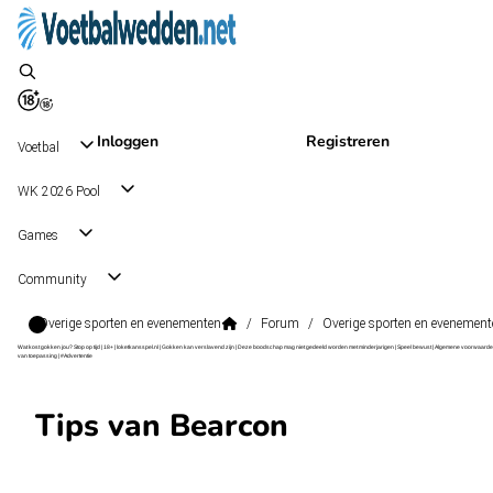
Inloggen
Registreren
Voetbal
WK 2026 Pool
Games
Community
Overige sporten en evenementen
/
Forum
/
Overige sporten en evenement
Wat kost gokken jou? Stop op tijd | 18+ | loketkansspel.nl | Gokken kan verslavend zijn | Deze boodschap mag niet gedeeld worden met minderjarigen | Speel bewust | Algemene voorwaarde
van toepassing | #Advertentie
Tips van Bearcon