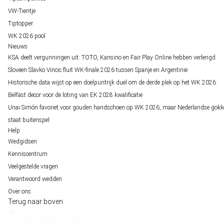
VW-Tientje
Tiptopper
WK 2026 pool
Nieuws
KSA deelt vergunningen uit: TOTO, Kansino en Fair Play Online hebben verlengd
Sloveen Slavko Vincic fluit WK-finale 2026 tussen Spanje en Argentinië
Historische data wijst op een doelpuntrijk duel om de derde plek op het WK 2026
Belfast decor voor de loting van EK 2028 kwalificatie
Unai Simón favoriet voor gouden handschoen op WK 2026, maar Nederlandse gokk
staat buitenspel
Help
Wedgidsen
Kenniscentrum
Veelgestelde vragen
Verantwoord wedden
Over ons
Terug naar boven