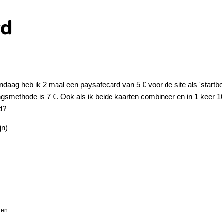
rd
ndaag heb ik 2 maal een paysafecard van 5 € voor de site als 'startbon
gsmethode is 7 €. Ook als ik beide kaarten combineer en in 1 keer 10
d?
jn)
alen