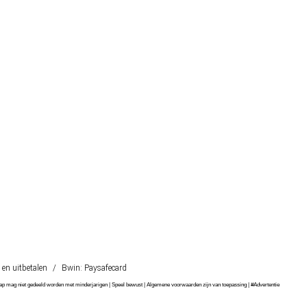
n en uitbetalen
/
Bwin: Paysafecard
chap mag niet gedeeld worden met minderjarigen | Speel bewust | Algemene voorwaarden zijn van toepassing | #Advertentie