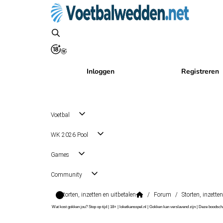
Inloggen
Registreren
Voetbal
WK 2026 Pool
Games
Community
Storten, inzetten en uitbetalen
/
Forum
/
Storten, inzette
Wat kost gokken jou? Stop op tijd | 18+ | loketkansspel.nl | Gokken kan verslavend zijn | Deze boods