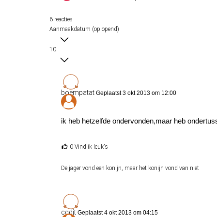
6 reacties
Aanmaakdatum (oplopend)
10
boempatat
Geplaatst 3 okt 2013 om 12:00
ik heb hetzelfde ondervonden,maar heb ondertu
0 Vind ik leuk's
De jager vond een konijn, maar het konijn vond van niet
cgdjt
Geplaatst 4 okt 2013 om 04:15