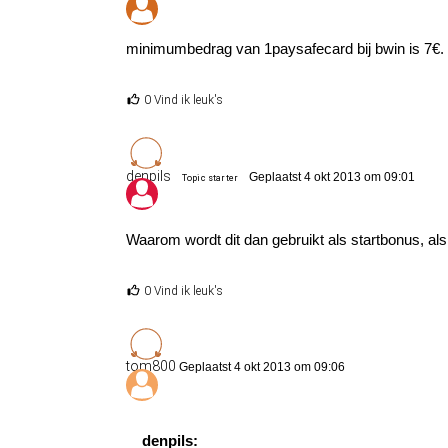
minimumbedrag van 1paysafecard bij bwin is 7€. 
0 Vind ik leuk's
denpils
Geplaatst 4 okt 2013 om 09:01
Topic starter
Waarom wordt dit dan gebruikt als startbonus, als 
0 Vind ik leuk's
tom800
Geplaatst 4 okt 2013 om 09:06
denpils: