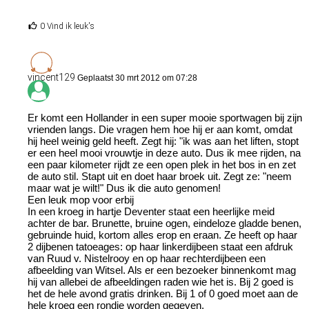
0 Vind ik leuk's
vincent129
Geplaatst 30 mrt 2012 om 07:28
Er komt een Hollander in een super mooie sportwagen bij zijn
vrienden langs. Die vragen hem hoe hij er aan komt, omdat
hij heel weinig geld heeft. Zegt hij: "ik was aan het liften, stopt
er een heel mooi vrouwtje in deze auto. Dus ik mee rijden, na
een paar kilometer rijdt ze een open plek in het bos in en zet
de auto stil. Stapt uit en doet haar broek uit. Zegt ze: "neem
maar wat je wilt!" Dus ik die auto genomen!
Een leuk mop voor erbij
In een kroeg in hartje Deventer staat een heerlijke meid
achter de bar. Brunette, bruine ogen, eindeloze gladde benen,
gebruinde huid, kortom alles erop en eraan. Ze heeft op haar
2 dijbenen tatoeages: op haar linkerdijbeen staat een afdruk
van Ruud v. Nistelrooy en op haar rechterdijbeen een
afbeelding van Witsel. Als er een bezoeker binnenkomt mag
hij van allebei de afbeeldingen raden wie het is. Bij 2 goed is
het de hele avond gratis drinken. Bij 1 of 0 goed moet aan de
hele kroeg een rondje worden gegeven.