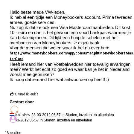
Hallo beste mede VW-leden,
Ik heb al een tijdje een Moneybookers account. Prima tevreden
ermee, goede services.
Nu zag ik dat ze ook een Visa Mastercard aanbieden. Dit kost
10,- euro en dan is het gewoon een soort bankpas waarmee je
kan betalen/pinnen. Dit lijkt een hoop te schelen met het
overboeken van Moneybookers -> eigen bank.
Voor de mensen die weten waar ik het nu over heb:
https://www.moneybookers.com/app/consumer.pl#MoneybookersMas
terCard
Heeft iemand hier van Voetbalwedden hier toevallig ervaringen
mee? Werkt het echt zo goed en waar kan je het in Nederland
vooral mee gebruiken?
Ik hoop dat iemand hier wat antwoorden op heeft! :)
0 Vind ik leuk's
Gestart door
Joostvw
28-03-2012 06:57 in
Storten, inzetten en uitbetalen
28-03-2012 06:57 in
Storten, inzetten en uitbetalen
18 reacties