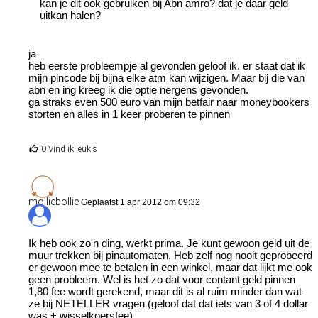
kan je dit ook gebruiken bij Abn amro? dat je daar geld
uitkan halen?
ja
heb eerste probleempje al gevonden geloof ik. er staat dat ik
mijn pincode bij bijna elke atm kan wijzigen. Maar bij die van
abn en ing kreeg ik die optie nergens gevonden.
ga straks even 500 euro van mijn betfair naar moneybookers
storten en alles in 1 keer proberen te pinnen
0 Vind ik leuk's
molliebollie
Geplaatst 1 apr 2012 om 09:32
Ik heb ook zo'n ding, werkt prima. Je kunt gewoon geld uit de
muur trekken bij pinautomaten. Heb zelf nog nooit geprobeerd
er gewoon mee te betalen in een winkel, maar dat lijkt me ook
geen probleem. Wel is het zo dat voor contant geld pinnen
1,80 fee wordt gerekend, maar dit is al ruim minder dan wat
ze bij NETELLER vragen (geloof dat dat iets van 3 of 4 dollar
was + wisselkoersfee)