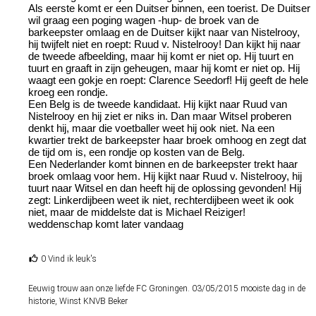
Als eerste komt er een Duitser binnen, een toerist. De Duitser
wil graag een poging wagen -hup- de broek van de
barkeepster omlaag en de Duitser kijkt naar van Nistelrooy,
hij twijfelt niet en roept: Ruud v. Nistelrooy! Dan kijkt hij naar
de tweede afbeelding, maar hij komt er niet op. Hij tuurt en
tuurt en graaft in zijn geheugen, maar hij komt er niet op. Hij
waagt een gokje en roept: Clarence Seedorf! Hij geeft de hele
kroeg een rondje.
Een Belg is de tweede kandidaat. Hij kijkt naar Ruud van
Nistelrooy en hij ziet er niks in. Dan maar Witsel proberen
denkt hij, maar die voetballer weet hij ook niet. Na een
kwartier trekt de barkeepster haar broek omhoog en zegt dat
de tijd om is, een rondje op kosten van de Belg.
Een Nederlander komt binnen en de barkeepster trekt haar
broek omlaag voor hem. Hij kijkt naar Ruud v. Nistelrooy, hij
tuurt naar Witsel en dan heeft hij de oplossing gevonden! Hij
zegt: Linkerdijbeen weet ik niet, rechterdijbeen weet ik ook
niet, maar de middelste dat is Michael Reiziger!
weddenschap komt later vandaag
0 Vind ik leuk's
Eeuwig trouw aan onze liefde FC Groningen. 03/05/2015 mooiste dag in de
historie, Winst KNVB Beker