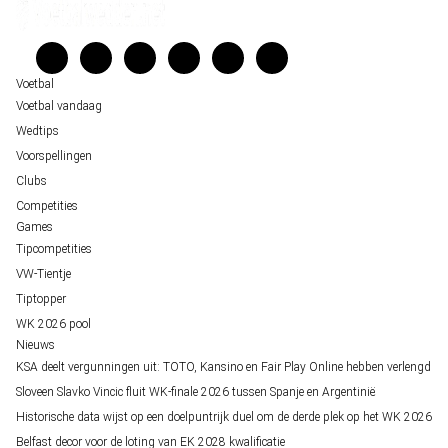
Kenniscentrum
Unai Simón favoriet voor gouden handschoen op WK 2026, maar Nederlandse 
Veelgestelde vragen
staat buitenspel
Verantwoord wedden
Over ons
Voetbal
Voetbal vandaag
Wedtips
Voorspellingen
Clubs
Competities
Games
Tipcompetities
VW-Tientje
Tiptopper
WK 2026 pool
Nieuws
KSA deelt vergunningen uit: TOTO, Kansino en Fair Play Online hebben verlengd
Sloveen Slavko Vincic fluit WK-finale 2026 tussen Spanje en Argentinië
Historische data wijst op een doelpuntrijk duel om de derde plek op het WK 2026
Belfast decor voor de loting van EK 2028 kwalificatie