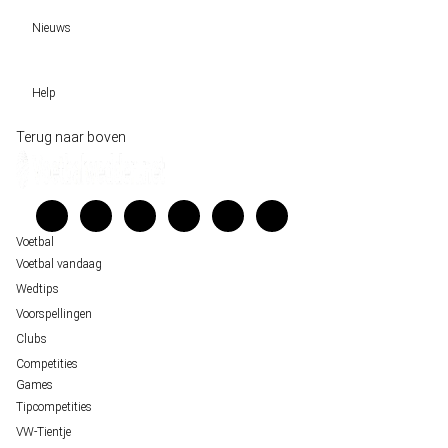
Tipcompetities
Clubs
Nieuws
VW-Tientje
Competities
Tiptopper
KSA deelt vergunningen uit: TOTO, Kansino en Fair Play Online hebben verlen
WK 2026 pool
Help
Sloveen Slavko Vincic fluit WK-finale 2026 tussen Spanje en Argentinië
Historische data wijst op een doelpuntrijk duel om de derde plek op het WK 20
Wedgidsen
Terug naar boven
Belfast decor voor de loting van EK 2028 kwalificatie
Kenniscentrum
Unai Simón favoriet voor gouden handschoen op WK 2026, maar Nederlandse 
Veelgestelde vragen
staat buitenspel
Verantwoord wedden
Over ons
Voetbal
Voetbal vandaag
Wedtips
Voorspellingen
Clubs
Competities
Games
Tipcompetities
VW-Tientje