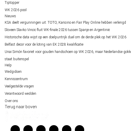
Tiptopper
WK 2026 pool
Nieuws
KSA deelt vergunningen uit: TOTO, Kansino en Fair Play Online hebben verlengd
Sloveen Slavko Vincic fluit WK-finale 2026 tussen Spanje en Argentinië
Historische data wijst op een doelpuntrijk duel om de derde plek op het WK 2026
Belfast decor voor de loting van EK 2028 kwalificatie
Unai Simón favoriet voor gouden handschoen op WK 2026, maar Nederlandse gokk
staat buitenspel
Help
Wedgidsen
Kenniscentrum
Veelgestelde vragen
Verantwoord wedden
Over ons
Terug naar boven