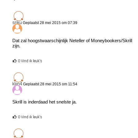
snku
Geplaatst 28 mei 2015 om 07:39
Dat zal hoogstwaarschijnlijk Neteller of Moneybookers/Skrill
zijn.
0 Vind ik leuk's
klijn4
Geplaatst 28 mei 2015 om 11:54
Skrill is inderdaad het snelste ja.
0 Vind ik leuk's