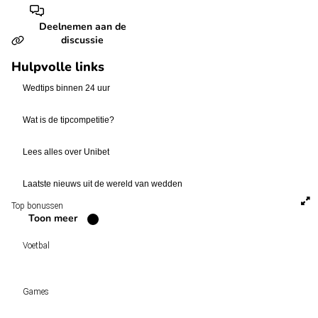
Deelnemen aan de
discussie
Hulpvolle links
Wedtips binnen 24 uur
Wat is de tipcompetitie?
Lees alles over Unibet
Laatste nieuws uit de wereld van wedden
Top bonussen
Toon meer
Voetbal
Voetbal vandaag
Games
Wedtips
Voorspellingen