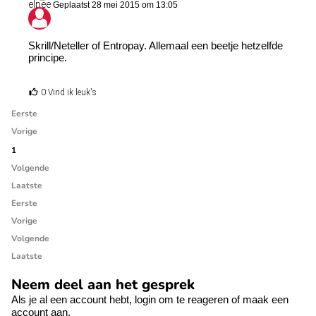
elpee
Geplaatst 28 mei 2015 om 13:05
Skrill/Neteller of Entropay. Allemaal een beetje hetzelfde
principe.
0 Vind ik leuk's
Eerste
Vorige
1
Volgende
Laatste
Eerste
Vorige
Volgende
Laatste
Neem deel aan het gesprek
Als je al een account hebt,
login
om te reageren of
maak een
account aan.