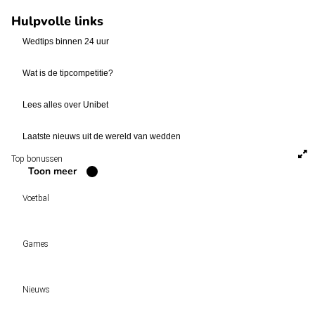
Hulpvolle links
Wedtips binnen 24 uur
Wat is de tipcompetitie?
Lees alles over Unibet
Laatste nieuws uit de wereld van wedden
Top bonussen
Toon meer
Voetbal
Voetbal vandaag
Games
Wedtips
Voorspellingen
Tipcompetities
Clubs
Nieuws
VW-Tientje
Competities
Tiptopper