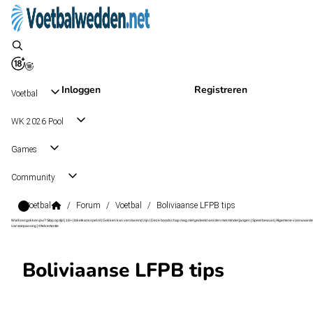
Inloggen
Registreren
Voetbal
WK 2026 Pool
Games
Community
Voetbal
/
Forum
/
Voetbal
/
Boliviaanse LFPB tips
Wat kost gokken jou? Stop op tijd | 18+ | loketkansspel.nl | Gokken kan verslavend zijn | Deze boodschap mag niet gedeeld worden met minderjarigen | Speel bewust | Algemene voorwaarde
van toepassing | #Advertentie
Boliviaanse LFPB tips