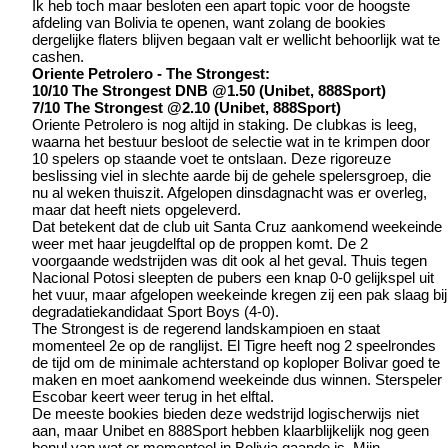
Ik heb toch maar besloten een apart topic voor de hoogste
afdeling van Bolivia te openen, want zolang de bookies
dergelijke flaters blijven begaan valt er wellicht behoorlijk wat te
cashen.
Oriente Petrolero - The Strongest:
10/10 The Strongest DNB @1.50 (Unibet, 888Sport)
7/10 The Strongest @2.10 (Unibet, 888Sport)
Oriente Petrolero is nog altijd in staking. De clubkas is leeg,
waarna het bestuur besloot de selectie wat in te krimpen door
10 spelers op staande voet te ontslaan. Deze rigoreuze
beslissing viel in slechte aarde bij de gehele spelersgroep, die
nu al weken thuiszit. Afgelopen dinsdagnacht was er overleg,
maar dat heeft niets opgeleverd.
Dat betekent dat de club uit Santa Cruz aankomend weekeinde
weer met haar jeugdelftal op de proppen komt. De 2
voorgaande wedstrijden was dit ook al het geval. Thuis tegen
Nacional Potosi sleepten de pubers een knap 0-0 gelijkspel uit
het vuur, maar afgelopen weekeinde kregen zij een pak slaag bij
degradatiekandidaat Sport Boys (4-0).
The Strongest is de regerend landskampioen en staat
momenteel 2e op de ranglijst. El Tigre heeft nog 2 speelrondes
de tijd om de minimale achterstand op koploper Bolivar goed te
maken en moet aankomend weekeinde dus winnen. Sterspeler
Escobar keert weer terug in het elftal.
De meeste bookies bieden deze wedstrijd logischerwijs niet
aan, maar Unibet en 888Sport hebben klaarblijkelijk nog geen
benul van wat er momenteel in Bolivia gaande is. Mijn