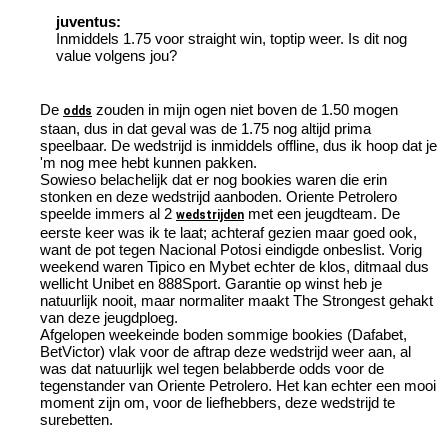
juventus:
Inmiddels 1.75 voor straight win, toptip weer. Is dit nog
value volgens jou?
De
zouden in mijn ogen niet boven de 1.50 mogen
odds
staan, dus in dat geval was de 1.75 nog altijd prima
speelbaar. De wedstrijd is inmiddels offline, dus ik hoop dat je
'm nog mee hebt kunnen pakken.
Sowieso belachelijk dat er nog bookies waren die erin
stonken en deze wedstrijd aanboden. Oriente Petrolero
speelde immers al 2
met een jeugdteam. De
wedstrijden
eerste keer was ik te laat; achteraf gezien maar goed ook,
want de pot tegen Nacional Potosi eindigde onbeslist. Vorig
weekend waren Tipico en Mybet echter de klos, ditmaal dus
wellicht Unibet en 888Sport. Garantie op winst heb je
natuurlijk nooit, maar normaliter maakt The Strongest gehakt
van deze jeugdploeg.
Afgelopen weekeinde boden sommige bookies (Dafabet,
BetVictor) vlak voor de aftrap deze wedstrijd weer aan, al
was dat natuurlijk wel tegen belabberde odds voor de
tegenstander van Oriente Petrolero. Het kan echter een mooi
moment zijn om, voor de liefhebbers, deze wedstrijd te
surebetten.