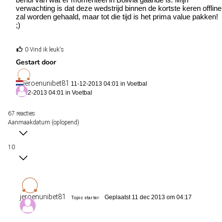
verwachting is dat deze wedstrijd binnen de kortste keren offline
zal worden gehaald, maar tot die tijd is het prima value pakken!
;)
0 Vind ik leuk's
Gestart door
jeroenunibet81
11-12-2013 04:01 in
Voetbal
11-12-2013 04:01 in
Voetbal
67 reacties
Aanmaakdatum (oplopend)
10
jeroenunibet81
Geplaatst 11 dec 2013 om 04:17
Topic starter