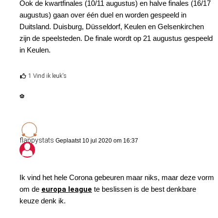
Ook de kwartfinales (10/11 augustus) en halve finales (16/17
bovenliggende partij. Toch ga ik voor de weddenschap X-Home
augustus) gaan over één duel en worden gespeeld in
win no bet @2.04 (Betsson, medium). Feyenoord is onder
Duitsland. Duisburg, Düsseldorf, Keulen en Gelsenkirchen
leiding van Advocaat nog ongeslagen, terwijl de bezoekers uit
zijn de speelsteden. De finale wordt op 21 augustus gespeeld
Glasgow aan een punt genoeg hebben om zich definitief te
in Keulen.
kwalificeren voor de knockout-fase.
1 Vind ik leuk's
Ferencvaros - Espanyol: Onder 2,5 goals
⚽
Natuurlijk beschikt Espanyol over het betere spelersmateriaal,
maar de motivatie ligt overduidelijk bij Ferencvaros. Ik maak mij
echter wat zorgen over het gebrek aan scorend vermogen van
flappystats
Geplaatst 10 jul 2020 om 16:37
de Hongaren, die in hun vier groepswedstrijden pas tweemaal
trefzeker waren. In verdedigend opzicht hebben de Hongaren
hun zaken met slechts vier tegentreffers echter prima op orde.
Ik vind het hele Corona gebeuren maar niks, maar deze vorm
Ik zet daarom wat kleingeld op de weddenschap Onder 2,5
om de
europa league
te beslissen is de best denkbare
goals @1.90 (Bet365, low). Espanyol was dit toernooi weliswaar
keuze denk ik.
al tien keer trefzeker, maar neemt deze wedstrijd niet meer