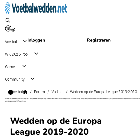
Inloggen
Registreren
Voetbal
WK 2026 Pool
Games
Community
Voetbal
/
Forum
/
Voetbal
/
Wedden op de Europa League 2019-2020
Wat kost gokken jou? Stop op tijd | 18+ | loketkansspel.nl | Gokken kan verslavend zijn | Deze boodschap mag niet gedeeld worden met minderjarigen | Speel bewust | Algemene voorwaarde
van toepassing | #Advertentie
Wedden op de Europa
League 2019-2020