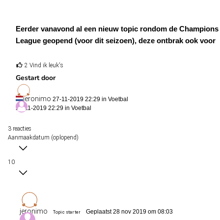
Eerder vanavond al een nieuw topic rondom de Champions
League geopend (voor dit seizoen), deze ontbrak ook voor
de Europa League. Bij deze ook wat wedtips en
voorspellingen die ik rechtstreeks uit de
2 Vind ik leuk's
voorbeschouwingen heb geknipt. Alle credits dus naar de
Gestart door
schrijvers van de voorbeschouwingen.
jeronimo
27-11-2019 22:29 in
Voetbal
27-11-2019 22:29 in
Voetbal
CSKA Moscow - Ludogorets Razgrad: geen wedtip
3 reacties
Aanmaakdatum (oplopend)
De motivatie ligt donderdagavond natuurlijk overduidelijk bij
Ludogorets, dat in tegenstelling tot CSKA Moskou een goede
10
kans maakt op het bereiken van de knockout-fase van de
Europa League. Ik maak mij echter een beetje zorgen over het
laatste Europese optreden op vreemde bodem van de Bulgaren,
waarin zij met maar liefst 6-0 klop kregen van een afgeroomd
jeronimo
Geplaatst 28 nov 2019 om 08:03
Topic starter
Espanyol. Het lijkt mij daarom verstandig om deze wedstrijd