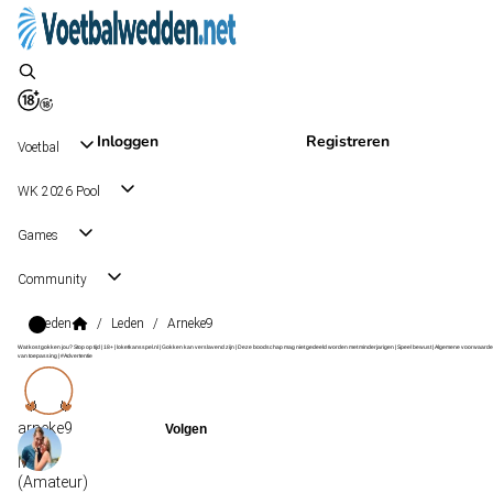
Inloggen
Registreren
Voetbal
WK 2026 Pool
Games
Community
Leden
/
Leden
/
Arneke9
Wat kost gokken jou? Stop op tijd | 18+ | loketkansspel.nl | Gokken kan verslavend zijn | Deze boodschap mag niet gedeeld worden met minderjarigen | Speel bewust | Algemene voorwaarde
van toepassing | #Advertentie
arneke9
lvl
9
(Amateur)