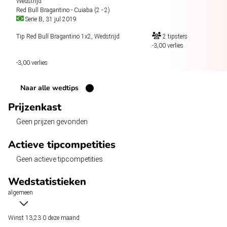
Wedstrijd
Red Bull Bragantino - Cuiaba
(2 - 2)
Serie B, 31 jul 2019
Tip
Red Bull Bragantino
1x2, Wedstrijd
2 tipsters
-3,00 verlies
-3,00 verlies
Naar alle wedtips
Prijzenkast
Geen prijzen gevonden
Actieve tipcompetities
Geen actieve tipcompetities
Wedstatistieken
algemeen
Winst
13,23
0 deze maand