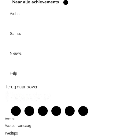
Naar alle achievements
Voetbal
Voetbal vandaag
Games
Wedtips
Voorspellingen
Tipcompetities
Clubs
Nieuws
VW-Tientje
Competities
Tiptopper
KSA deelt vergunningen uit: TOTO, Kansino en Fair Play Online hebben verlen
WK 2026 pool
Help
Sloveen Slavko Vincic fluit WK-finale 2026 tussen Spanje en Argentinië
Historische data wijst op een doelpuntrijk duel om de derde plek op het WK 20
Wedgidsen
Terug naar boven
Belfast decor voor de loting van EK 2028 kwalificatie
Kenniscentrum
Unai Simón favoriet voor gouden handschoen op WK 2026, maar Nederlandse 
Veelgestelde vragen
staat buitenspel
Verantwoord wedden
Over ons
Voetbal
Voetbal vandaag
Wedtips