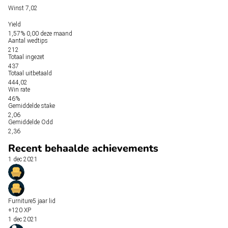
Winst
7,02
Yield
1,57%
0,00 deze maand
Aantal wedtips
212
Totaal ingezet
437
Totaal uitbetaald
444,02
Win rate
46%
Gemiddelde stake
2,06
Gemiddelde Odd
2,36
Recent behaalde achievements
1 dec 2021
Furniture
5 jaar lid
+120 XP
1 dec 2021