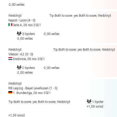
-2,00 verlies
Wedstrijd
Tip
Both to score: yes
Both to score, Wedstrijd
Napoli - Lazio
(4 - 0)
Serie A, 28 nov 2021
3 tipsters
-2,00 verlies
-2,00 verlies
Wedstrijd
Tip
Both to score: yes
Both to score, Wedstrijd
Vitesse - AZ
(0 - 0)
Eredivisie, 28 nov 2021
2 tipsters
-2,00 verlies
-2,00 verlies
Wedstrijd
RB Leipzig - Bayer Leverkusen
(1 - 3)
1. Bundesliga, 28 nov 2021
Tip
Both to score: yes
Both to score, Wedstrijd
1 tipster
+1,59 winst
+1,59 winst