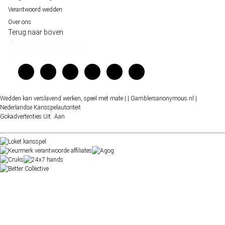
Verantwoord wedden
Over ons
Terug naar boven
Wedden kan verslavend werken, speel met mate |
| Gamblersanonymous.nl
|
Nederlandse Kansspelautoriteit
Gokadvertenties
Uit
Aan