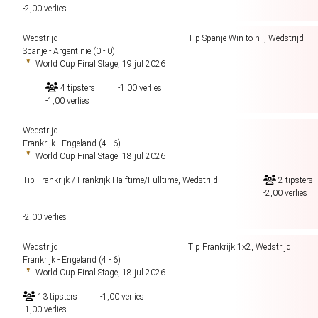
-2,00 verlies
Wedstrijd
Tip
Spanje
Win to nil, Wedstrijd
Spanje - Argentinië
(0 - 0)
World Cup Final Stage, 19 jul 2026
4 tipsters
-1,00 verlies
-1,00 verlies
Wedstrijd
Frankrijk - Engeland
(4 - 6)
World Cup Final Stage, 18 jul 2026
Tip
Frankrijk / Frankrijk
Halftime/Fulltime, Wedstrijd
2 tipsters
-2,00 verlies
-2,00 verlies
Wedstrijd
Tip
Frankrijk
1x2, Wedstrijd
Frankrijk - Engeland
(4 - 6)
World Cup Final Stage, 18 jul 2026
13 tipsters
-1,00 verlies
-1,00 verlies