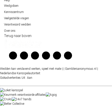
Help
Wedgidsen
Kenniscentrum
Veelgestelde vragen
Verantwoord wedden
Over ons
Terug naar boven
Wedden kan verslavend werken, speel met mate |
| Gamblersanonymous.nl
|
Nederlandse Kansspelautoriteit
Gokadvertenties
Uit
Aan