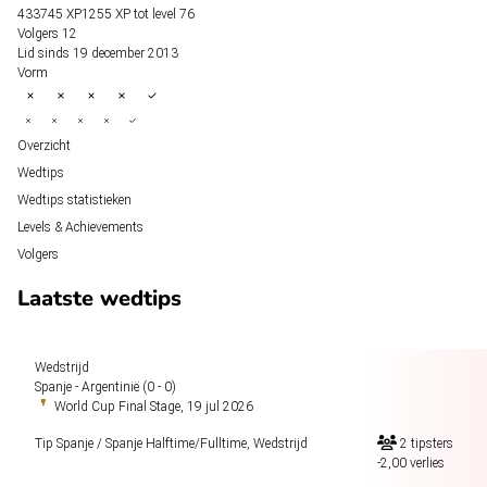
433745 XP
1255 XP tot
level 76
Volgers
12
Lid sinds
19 december 2013
Vorm
Overzicht
Wedtips
Wedtips statistieken
Levels & Achievements
Volgers
Laatste wedtips
Wedstrijd
Spanje - Argentinië
(0 - 0)
World Cup Final Stage, 19 jul 2026
Tip
Spanje / Spanje
Halftime/Fulltime, Wedstrijd
2 tipsters
-2,00 verlies