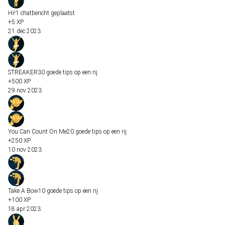
Hi!
1 chatbericht geplaatst
+5 XP
21 dec 2023
STREAKER
30 goede tips op een rij
+500 XP
29 nov 2023
You Can Count On Me
20 goede tips op een rij
+250 XP
10 nov 2023
Take A Bow
10 goede tips op een rij
+100 XP
18 apr 2023