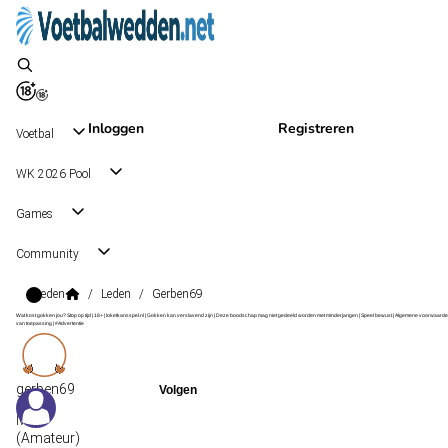
Inloggen
Registreren
Voetbal
WK 2026 Pool
Games
Community
Leden
/
Leden
/
Gerben69
Wat kost gokken jou? Stop op tijd | 18+ | loketkansspel.nl | Gokken kan verslavend zijn | Deze boodschap mag niet gedeeld worden met minderjarigen | Speel bewust | Algemene voorwaarde
van toepassing | #Advertentie
gerben69
lvl
1
(Amateur)