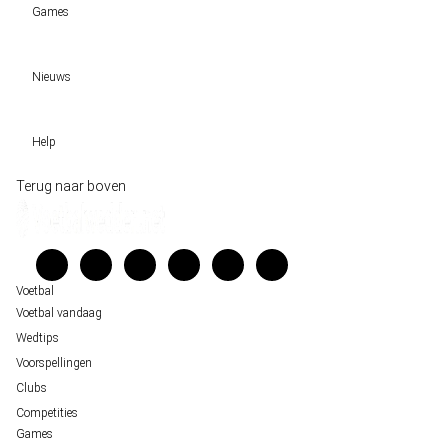
Games
Wedtips
Voorspellingen
Tipcompetities
Clubs
Nieuws
VW-Tientje
Competities
Tiptopper
KSA deelt vergunningen uit: TOTO, Kansino en Fair Play Online hebben verlen
WK 2026 pool
Help
Sloveen Slavko Vincic fluit WK-finale 2026 tussen Spanje en Argentinië
Historische data wijst op een doelpuntrijk duel om de derde plek op het WK 20
Wedgidsen
Terug naar boven
Belfast decor voor de loting van EK 2028 kwalificatie
Kenniscentrum
Unai Simón favoriet voor gouden handschoen op WK 2026, maar Nederlandse 
Veelgestelde vragen
staat buitenspel
Verantwoord wedden
Over ons
Voetbal
Voetbal vandaag
Wedtips
Voorspellingen
Clubs
Competities
Games