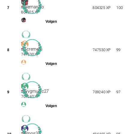
alemanzio
7
804325 XP
100
804325 XP
Tcremers
8
747530 XP
99
747530 XP
wvgmusic27
9
709240 XP
97
709240 XP
irmos23