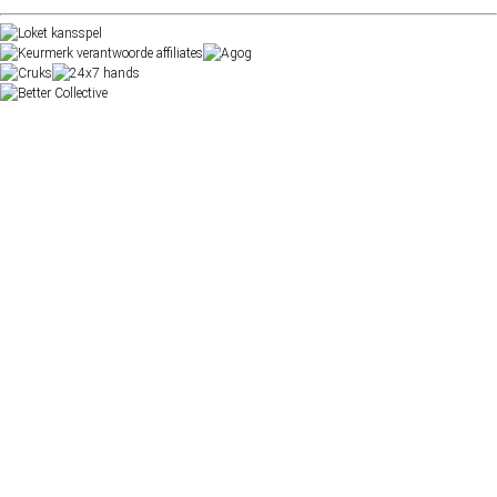
Judgy Joe
15 bookmaker reviews geplaatst
100 XP
13/100%
Critic
Waardeer 100 verschillende posts
25 XP
10/100%
I'm A Fan!
Volg 10 leden
10 XP
10/100%