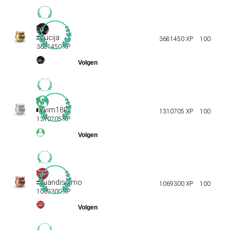
fucija
3681450 XP
100
3681450 XP
wim180
1310705 XP
100
1310705 XP
juandissimo
1069300 XP
100
1069300 XP