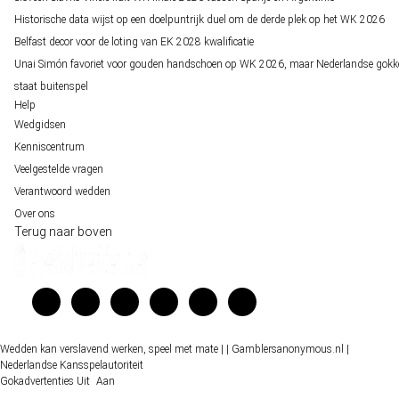
Historische data wijst op een doelpuntrijk duel om de derde plek op het WK 2026
Frequent Flyer
500 forum posts
Belfast decor voor de loting van EK 2028 kwalificatie
30 XP
29/100%
Unai Simón favoriet voor gouden handschoen op WK 2026, maar Nederlandse gokk
staat buitenspel
Help
Wedgidsen
Chitty Chat
1000 chatberichten geplaatst
Kenniscentrum
25 XP
20/100%
Veelgestelde vragen
Verantwoord wedden
Over ons
Terug naar boven
Ceasar
Je hebt 250 reacties gekregen in je topic
100 XP
17/100%
Wedden kan verslavend werken, speel met mate |
| Gamblersanonymous.nl
|
Posting Pearl
1000 forum posts
Nederlandse Kansspelautoriteit
60 XP
14/100%
Gokadvertenties
Uit
Aan