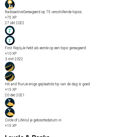
Radioactive
Gereageerd op 75 verschillende topics
+75 XP
27 okt 2022
First Reply
Je hebt als eerste op een topic gereageerd
+10 XP
3 mrt 2022
Hit and Run
Je enige geplaatste tip van de dag is goed
+15 XP
20 dec 2021
Circle of Life
Vul je geboortedatum in
+15 XP