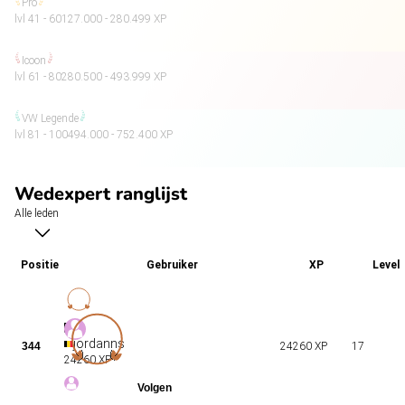
Pro
lvl 41 - 60
127.000 - 280.499 XP
Icoon
lvl 61 - 80
280.500 - 493.999 XP
VW Legende
lvl 81 - 100
494.000 - 752.400 XP
Wedexpert ranglijst
Alle leden
Positie
Gebruiker
XP
Level
jordanns
344
24260 XP
17
24260 XP