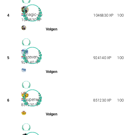
magic-ap
4
1046830 XP
100
1046830 XP
gzeven
5
924140 XP
100
924140 XP
superwin
6
851230 XP
100
851230 XP