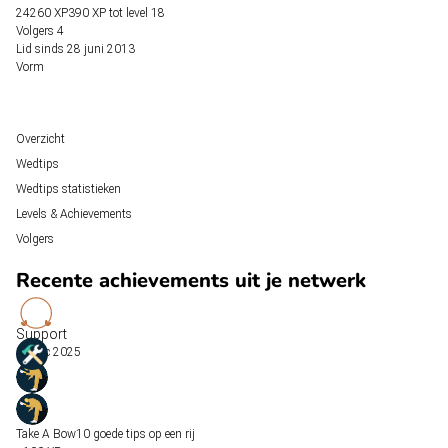
24260 XP
390 XP tot
level 18
Volgers
4
Lid sinds
28 juni 2013
Vorm
Overzicht
Wedtips
Wedtips statistieken
Levels & Achievements
Volgers
Recente achievements uit je netwerk
Support
17 dec 2025
Take A Bow
10 goede tips op een rij