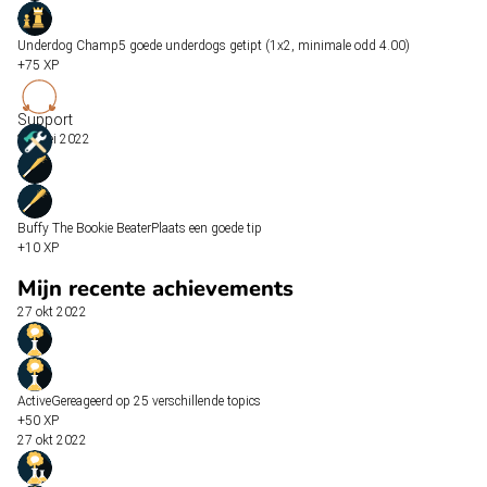
Underdog Champ
5 goede underdogs getipt (1x2, minimale odd 4.00)
+75 XP
Support
25 mei 2022
Buffy The Bookie Beater
Plaats een goede tip
+10 XP
Mijn recente achievements
27 okt 2022
Active
Gereageerd op 25 verschillende topics
+50 XP
27 okt 2022