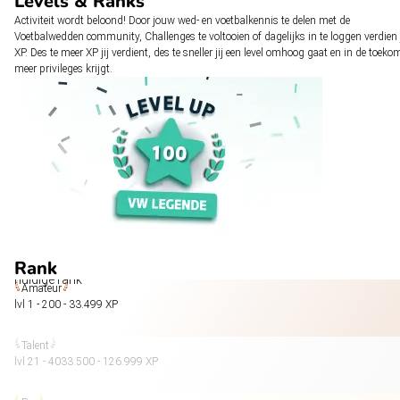
Levels & Ranks
Activiteit wordt beloond! Door jouw wed- en voetbalkennis te delen met de
Voetbalwedden community, Challenges te voltooien of dagelijks in te loggen verdien 
XP. Des te meer XP jij verdient, des te sneller jij een level omhoog gaat en in de toeko
meer privileges krijgt.
Rank
huidige rank
Amateur
lvl 1 - 20
0 - 33.499 XP
Talent
lvl 21 - 40
33.500 - 126.999 XP