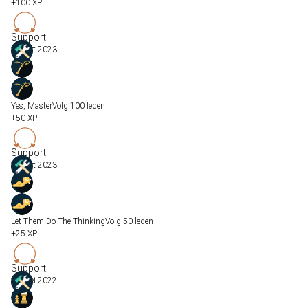
+100 XP
Support
25 mrt 2023
Yes, Master
Volg 100 leden
+50 XP
Support
25 mrt 2023
Let Them Do The Thinking
Volg 50 leden
+25 XP
Support
25 mei 2022