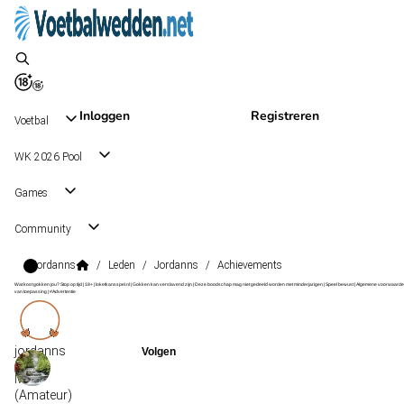
Inloggen
Registreren
Voetbal
WK 2026 Pool
Games
Community
Jordanns
/
Leden
/
Jordanns
/
Achievements
Wat kost gokken jou? Stop op tijd | 18+ | loketkansspel.nl | Gokken kan verslavend zijn | Deze boodschap mag niet gedeeld worden met minderjarigen | Speel bewust | Algemene voorwaarde
van toepassing | #Advertentie
jordanns
lvl
17
(Amateur)