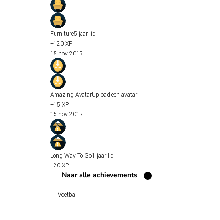
Furniture
5 jaar lid
+120 XP
15 nov 2017
Amazing Avatar
Upload een avatar
+15 XP
15 nov 2017
Long Way To Go
1 jaar lid
+20 XP
Naar alle achievements
Voetbal
Voetbal vandaag