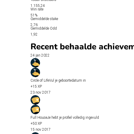
1.155,24
Win rate
51%
Gemiddelde stake
2,76
Gemiddelde Odd
1,92
Recent behaalde achieve
24 jan 2022
Circle of Life
Vul je geboortedatum in
+15 XP
23 nov 2017
Full House
Je hebt je profiel volledig ingevuld
+50 XP
15 nov 2017