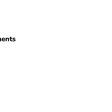
ments