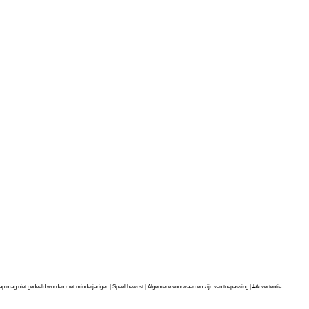
chap mag niet gedeeld worden met minderjarigen | Speel bewust | Algemene voorwaarden zijn van toepassing | #Advertentie