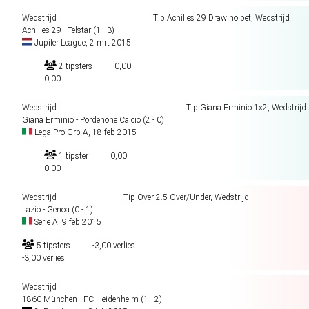
Wedstrijd
Tip
Achilles 29
Draw no bet, Wedstrijd
Achilles 29 - Telstar
(1 - 3)
Jupiler League, 2 mrt 2015
2 tipsters
0,00
0,00
Wedstrijd
Tip
Giana Erminio
1x2, Wedstrijd
Giana Erminio - Pordenone Calcio
(2 - 0)
Lega Pro Grp A, 18 feb 2015
1 tipster
0,00
0,00
Wedstrijd
Tip
Over 2.5
Over/Under, Wedstrijd
Lazio - Genoa
(0 - 1)
Serie A, 9 feb 2015
5 tipsters
-3,00 verlies
-3,00 verlies
Wedstrijd
1860 München - FC Heidenheim
(1 - 2)