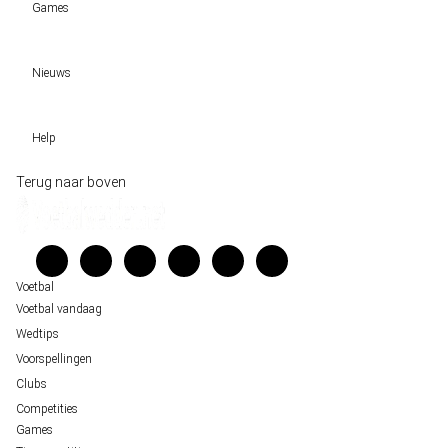
Games
Wedtips
Voorspellingen
Tipcompetities
Clubs
Nieuws
VW-Tientje
Competities
Tiptopper
KSA deelt vergunningen uit: TOTO, Kansino en Fair Play Online hebben verlen
WK 2026 pool
Help
Sloveen Slavko Vincic fluit WK-finale 2026 tussen Spanje en Argentinië
Historische data wijst op een doelpuntrijk duel om de derde plek op het WK 20
Wedgidsen
Terug naar boven
Belfast decor voor de loting van EK 2028 kwalificatie
Kenniscentrum
Unai Simón favoriet voor gouden handschoen op WK 2026, maar Nederlandse 
Veelgestelde vragen
staat buitenspel
Verantwoord wedden
Over ons
Voetbal
Voetbal vandaag
Wedtips
Voorspellingen
Clubs
Competities
Games