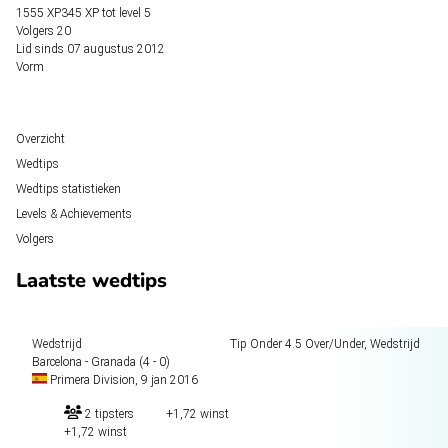
1555 XP
345 XP tot
level 5
Volgers
20
Lid sinds
07 augustus 2012
Vorm
Overzicht
Wedtips
Wedtips statistieken
Levels & Achievements
Volgers
Laatste wedtips
Wedstrijd
Tip
Onder 4.5
Over/Under, Wedstrijd
Barcelona - Granada
(4 - 0)
Primera Division, 9 jan 2016
2 tipsters
+1,72 winst
+1,72 winst