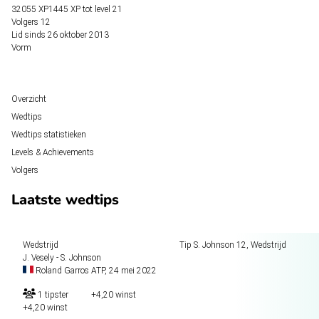
32055 XP
1445 XP tot
level 21
Volgers
12
Lid sinds
26 oktober 2013
Vorm
Overzicht
Wedtips
Wedtips statistieken
Levels & Achievements
Volgers
Laatste wedtips
Wedstrijd
Tip
S. Johnson
12, Wedstrijd
J. Vesely - S. Johnson
Roland Garros ATP, 24 mei 2022
1 tipster
+4,20 winst
+4,20 winst