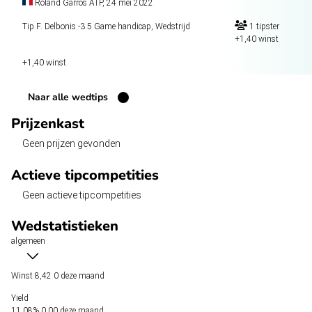
Roland Garros ATP, 24 mei 2022
Tip
F. Delbonis -3.5
Game handicap, Wedstrijd
1 tipster
+1,40 winst
+1,40 winst
Naar alle wedtips
Prijzenkast
Geen prijzen gevonden
Actieve tipcompetities
Geen actieve tipcompetities
Wedstatistieken
algemeen
Winst
8,42
0 deze maand
Yield
11,08%
0,00 deze maand