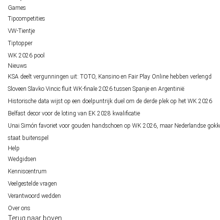
Games
Tipcompetities
VW-Tientje
Tiptopper
WK 2026 pool
Nieuws
KSA deelt vergunningen uit: TOTO, Kansino en Fair Play Online hebben verlengd
Sloveen Slavko Vincic fluit WK-finale 2026 tussen Spanje en Argentinië
Historische data wijst op een doelpuntrijk duel om de derde plek op het WK 2026
Belfast decor voor de loting van EK 2028 kwalificatie
Unai Simón favoriet voor gouden handschoen op WK 2026, maar Nederlandse gokk
staat buitenspel
Help
Wedgidsen
Kenniscentrum
Veelgestelde vragen
Verantwoord wedden
Over ons
Terug naar boven