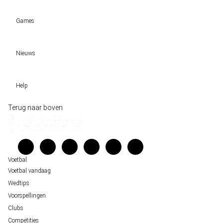
Voetbal vandaag
Games
Wedtips
Voorspellingen
Tipcompetities
Clubs
Nieuws
VW-Tientje
Competities
Tiptopper
KSA deelt vergunningen uit: TOTO, Kansino en Fair Play Online hebben verlen
WK 2026 pool
Help
Sloveen Slavko Vincic fluit WK-finale 2026 tussen Spanje en Argentinië
Historische data wijst op een doelpuntrijk duel om de derde plek op het WK 20
Wedgidsen
Terug naar boven
Belfast decor voor de loting van EK 2028 kwalificatie
Kenniscentrum
Unai Simón favoriet voor gouden handschoen op WK 2026, maar Nederlandse 
Veelgestelde vragen
staat buitenspel
Verantwoord wedden
Over ons
Voetbal
Voetbal vandaag
Wedtips
Voorspellingen
Clubs
Competities