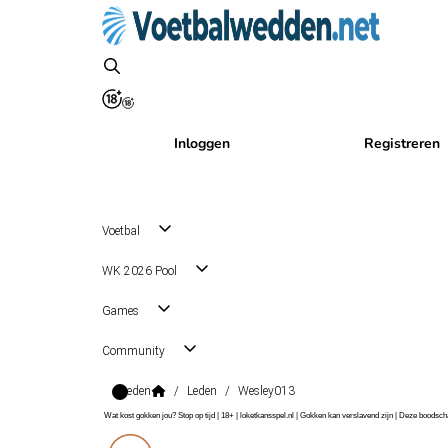
Inloggen
Registreren
Voetbal
WK 2026 Pool
Games
Community
Leden
/
Leden
/
Wesley013
Wat kost gokken jou? Stop op tijd | 18+ | loketkansspel.nl | Gokken kan verslavend zijn | Deze boods