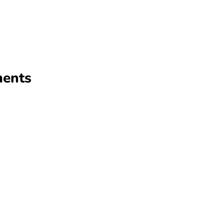
ments