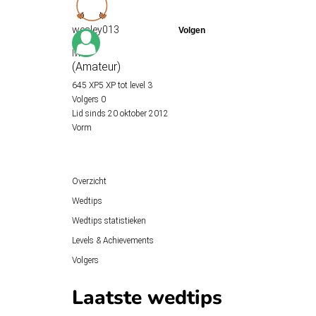
wesley013
lvl
2
(Amateur)
645 XP
5 XP tot
level 3
Volgers
0
Lid sinds
20 oktober 2012
Vorm
Overzicht
Wedtips
Wedtips statistieken
Levels & Achievements
Volgers
Laatste wedtips