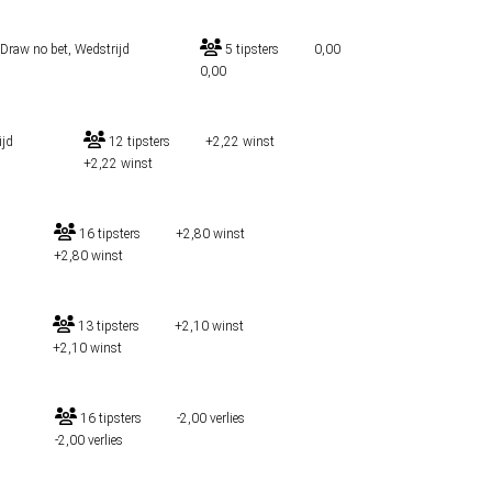
Draw no bet, Wedstrijd
5 tipsters
0,00
0,00
ijd
12 tipsters
+2,22 winst
+2,22 winst
16 tipsters
+2,80 winst
+2,80 winst
13 tipsters
+2,10 winst
+2,10 winst
16 tipsters
-2,00 verlies
-2,00 verlies