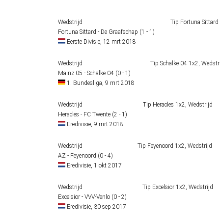
Wedstrijd
Tip
Fortuna Sittard
Fortuna Sittard - De Graafschap
(1 - 1)
Eerste Divisie, 12 mrt 2018
Wedstrijd
Tip
Schalke 04
1x2, Wedstr
Mainz 05 - Schalke 04
(0 - 1)
1. Bundesliga, 9 mrt 2018
Wedstrijd
Tip
Heracles
1x2, Wedstrijd
Heracles - FC Twente
(2 - 1)
Eredivisie, 9 mrt 2018
Wedstrijd
Tip
Feyenoord
1x2, Wedstrijd
AZ - Feyenoord
(0 - 4)
Eredivisie, 1 okt 2017
Wedstrijd
Tip
Excelsior
1x2, Wedstrijd
Excelsior - VVV-Venlo
(0 - 2)
Eredivisie, 30 sep 2017