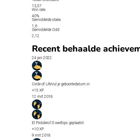
13,57
Win rate
40%
Gemiddelde stake
1,6
Gemiddelde Odd
2,12
Recent behaalde achieve
24 jan 2022
Circle of Life
Vul je geboortedatum in
+15 XP
12 mrt 2018
El Pistolero
10 wedtips geplaatst
+10 XP
9 mrt 2018