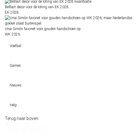
Belfast decor voor de loting van EK 2028…
EK 2028
Unai Simón favoriet voor gouden handschoen op…
WK 2026
Voetbal
Voetbal vandaag
Games
Wedtips
Voorspellingen
Tipcompetities
Clubs
Nieuws
VW-Tientje
Competities
Tiptopper
KSA deelt vergunningen uit: TOTO, Kansino en Fair Play Online hebben verlen
WK 2026 pool
Help
Sloveen Slavko Vincic fluit WK-finale 2026 tussen Spanje en Argentinië
Historische data wijst op een doelpuntrijk duel om de derde plek op het WK 20
Wedgidsen
Terug naar boven
Belfast decor voor de loting van EK 2028 kwalificatie
Kenniscentrum
Unai Simón favoriet voor gouden handschoen op WK 2026, maar Nederlandse 
Veelgestelde vragen
staat buitenspel