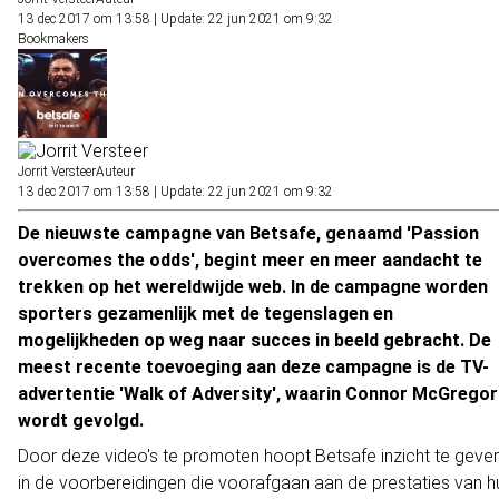
13 dec 2017 om 13:58
|
Update: 22 jun 2021 om 9:32
Bookmakers
Jorrit Versteer
Auteur
13 dec 2017 om 13:58
|
Update: 22 jun 2021 om 9:32
De nieuwste campagne van Betsafe, genaamd '
Passion
overcomes the odds
', begint meer en meer aandacht te
trekken op het wereldwijde web. In de campagne worden
sporters gezamenlijk met de tegenslagen en
mogelijkheden op weg naar succes in beeld gebracht. De
meest recente toevoeging aan deze campagne is de TV-
advertentie 'Walk of Adversity', waarin
Connor McGregor
wordt gevolgd
.
Door deze video's te promoten hoopt Betsafe inzicht te geve
in de voorbereidingen die voorafgaan aan de prestaties van h