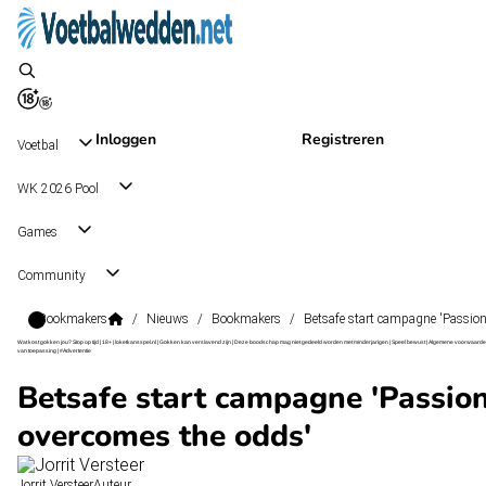
Inloggen
Registreren
Voetbal
WK 2026 Pool
Games
Community
Bookmakers
/
Nieuws
/
Bookmakers
/
Betsafe start campagne 'Passio
Wat kost gokken jou? Stop op tijd | 18+ | loketkansspel.nl | Gokken kan verslavend zijn | Deze boodschap mag niet gedeeld worden met minderjarigen | Speel bewust | Algemene voorwaarde
van toepassing | #Advertentie
Betsafe start campagne 'Passio
overcomes the odds'
Jorrit Versteer
Auteur