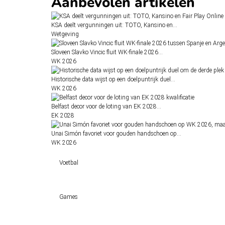
Aanbevolen artikelen
KSA deelt vergunningen uit: TOTO, Kansino en…
Wetgeving
Sloveen Slavko Vincic fluit WK-finale 2026…
WK 2026
Historische data wijst op een doelpuntrijk duel…
WK 2026
Belfast decor voor de loting van EK 2028…
EK 2028
Unai Simón favoriet voor gouden handschoen op…
WK 2026
Voetbal
Voetbal vandaag
Games
Wedtips
Voorspellingen
Tipcompetities