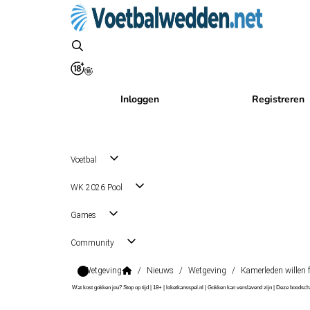
Inloggen
Registreren
Voetbal
WK 2026 Pool
Games
Community
Wetgeving
/
Nieuws
/
Wetgeving
/
Kamerleden willen 
Wat kost gokken jou? Stop op tijd | 18+ | loketkansspel.nl | Gokken kan verslavend zijn | Deze boods