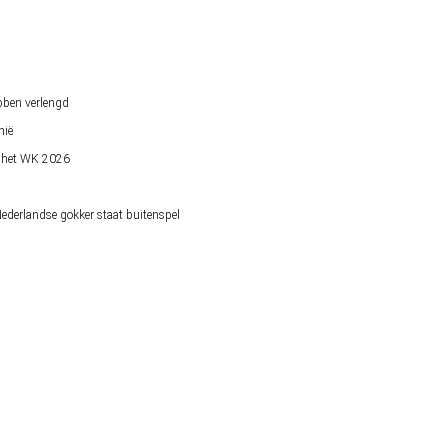
bben verlengd
nië
op het WK 2026
derlandse gokker staat buitenspel