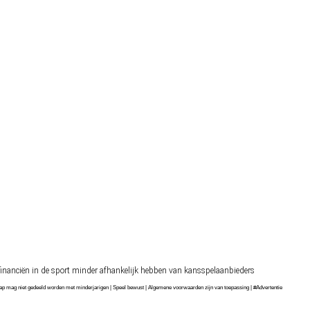
financiën in de sport minder afhankelijk hebben van kansspelaanbieders
chap mag niet gedeeld worden met minderjarigen | Speel bewust | Algemene voorwaarden zijn van toepassing | #Advertentie