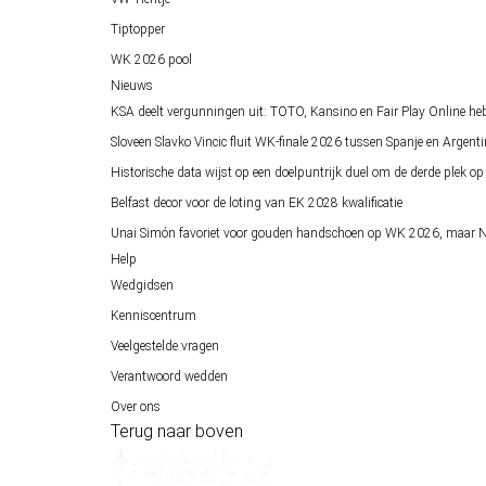
Tiptopper
WK 2026 pool
Nieuws
KSA deelt vergunningen uit: TOTO, Kansino en Fair Play Online he
Sloveen Slavko Vincic fluit WK-finale 2026 tussen Spanje en Argenti
Historische data wijst op een doelpuntrijk duel om de derde plek 
Belfast decor voor de loting van EK 2028 kwalificatie
Unai Simón favoriet voor gouden handschoen op WK 2026, maar Ne
Help
Wedgidsen
Kenniscentrum
Veelgestelde vragen
Verantwoord wedden
Over ons
Terug naar boven