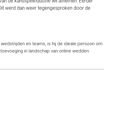
 van de kansspelindustrie wil afnemen. Eerder
. Dit werd dan weer tegengesproken door de
n wedstrijden en teams, is hij de ideale persoon om
e toevoeging in landschap van online wedden.