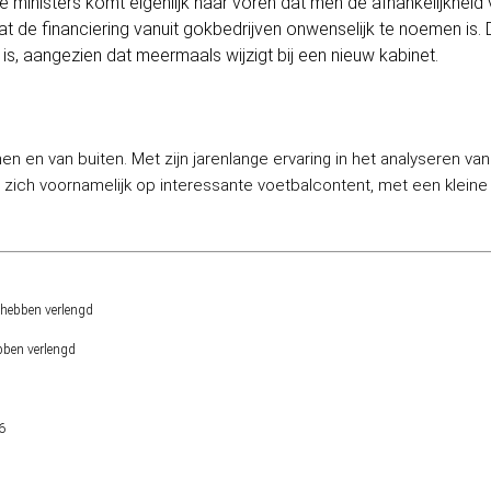
e ministers komt eigenlijk naar voren dat men de afhankelijkheid
t de financiering vanuit gokbedrijven onwenselijk te noemen is
is, aangezien dat meermaals wijzigt bij een nieuw kabinet.
nen en van buiten. Met zijn jarenlange ervaring in het analyseren va
ij zich voornamelijk op interessante voetbalcontent, met een klein
bben verlengd