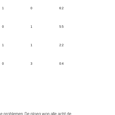
1
0
6:2
0
1
5:5
1
1
2:2
0
3
0:4
e problemen. De ploeg won alle acht de