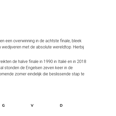
en een overwinning in de
achtste finale
, bleek
n wedijveren met de absolute wereldtop. Hierbij
ten de halve finale in 1990 in Italië en in 2018
aal stonden de Engelsen zeven keer in de
omende zomer eindelijk die beslissende stap te
G
V
D