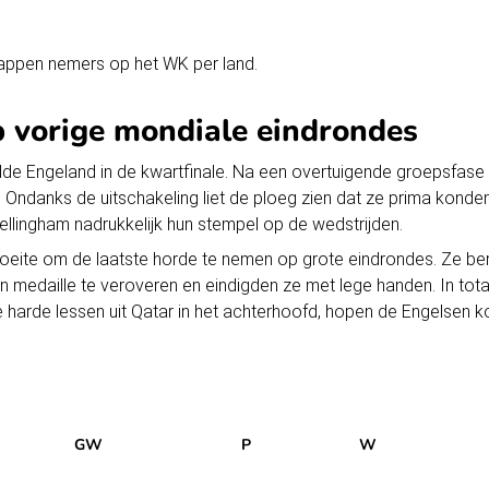
trappen nemers op het WK
per land.
p vorige mondiale eindrondes
ndde Engeland in de
kwartfinale
. Na een overtuigende groepsfase 
l. Ondanks de uitschakeling liet de ploeg zien dat ze prima konde
llingham nadrukkelijk hun stempel op de wedstrijden.
ite om de laatste horde te nemen op grote eindrondes. Ze bereik
en medaille te veroveren en eindigden ze met lege handen. In tot
e harde lessen uit Qatar in het achterhoofd, hopen de Engelsen k
GW
P
W