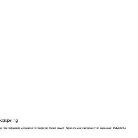
oorspelling
chap mag niet gedeeld worden met minderjarigen | Speel bewust | Algemene voorwaarden zijn van toepassing | #Advertentie