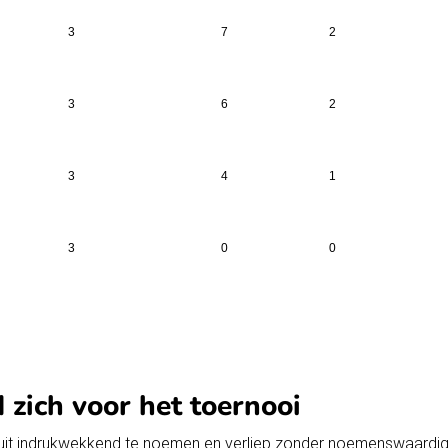
3
7
2
3
6
2
3
4
1
3
0
0
 zich voor het toernooi
it indrukwekkend te noemen en verliep zonder noemenswaardig