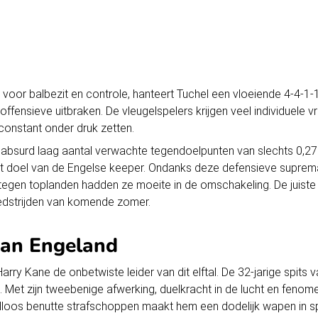
oor balbezit en controle, hanteert Tuchel een vloeiende 4-4-1-1
 offensieve uitbraken. De vleugelspelers krijgen veel individuele v
constant onder druk zetten.
en absurd laag aantal verwachte tegendoelpunten van slechts 0,27
t doel van de Engelse keeper. Ondanks deze defensieve supremat
s tegen toplanden hadden ze moeite in de omschakeling. De juist
wedstrijden van komende zomer.
van Engeland
 Harry Kane de onbetwiste leider van dit elftal. De 32-jarige spit
. Met zijn tweebenige afwerking, duelkracht in de lucht en fenome
eilloos benutte strafschoppen maakt hem een dodelijk wapen in 