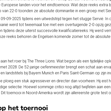
te Europese landen voor het eindtoernooi. Wat deze reeks extra b
o van 22-0 toonden ze absolute dominantie in een groep met Serv
-09-2025 tijdens een uitwedstrijd tegen het stugge Servië. In di
Albanië werd tot tweemaal toe met een overtuigende 2-0 opzij g
tijdens deze uiterst succesvolle kwalificatiereeks. Hij werd ver
utloze reeks behoren de Engelsen komende zomer tot de absolute
d
n het roer bij The Three Lions. Wat begon als een tijdelijke oplo
en met 2028. De 52-jarige oefenmeester brengt een schat aan erv
en landstitels bij Bayern Munich en Paris Saint-Germain op zijn 
 ploeg een stuk agressiever en directer dan voorheen. Hij eist 
huidige selectie. Hoewel sommige critici nog altijd twijfelen aan 
. Dit toernooi in Noord-Amerika wordt zijn allereerste grote test 
p het toernooi