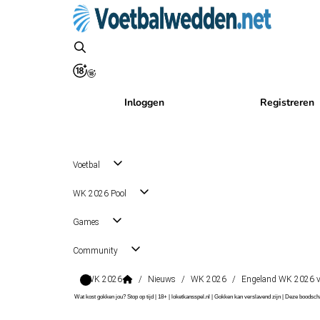
Inloggen
Registreren
Voetbal
WK 2026 Pool
Games
Community
WK 2026
/
Nieuws
/
WK 2026
/
Engeland WK 2026 v
Wat kost gokken jou? Stop op tijd | 18+ | loketkansspel.nl | Gokken kan verslavend zijn | Deze boods