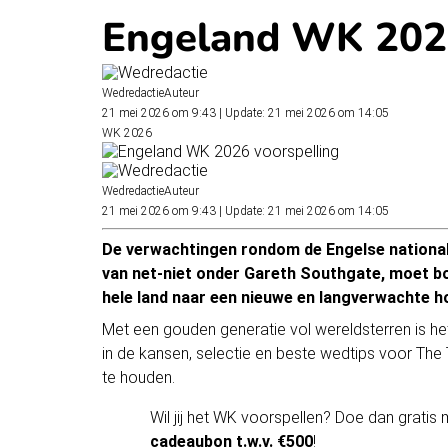
Engeland WK 2026
Wedredactie
Auteur
21 mei 2026 om 9:43
|
Update: 21 mei 2026 om 14:05
WK 2026
Wedredactie
Auteur
21 mei 2026 om 9:43
|
Update: 21 mei 2026 om 14:05
De verwachtingen rondom de Engelse nationale
van net-niet onder Gareth Southgate, moet bo
hele land naar een nieuwe en langverwachte ho
Met een gouden generatie vol wereldsterren is he
in de kansen, selectie en beste
wedtips
voor The T
te houden.
Wil jij het WK voorspellen? Doe dan grat
cadeaubon t.w.v. €500
!