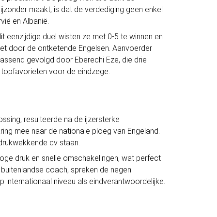
ijzonder maakt, is dat de verdediging geen enkel
ië en Albanië.
t eenzijdige duel wisten ze met 0-5 te winnen en
ezet door de ontketende Engelsen. Aanvoerder
rassend gevolgd door Eberechi Eze, die drie
 topfavorieten voor de eindzege.
ssing, resulteerde na de ijzersterke
aring mee naar de nationale ploeg van Engeland.
indrukwekkende cv staan.
hoge druk en snelle omschakelingen, wat perfect
een buitenlandse coach, spreken de negen
op internationaal niveau als eindverantwoordelijke.