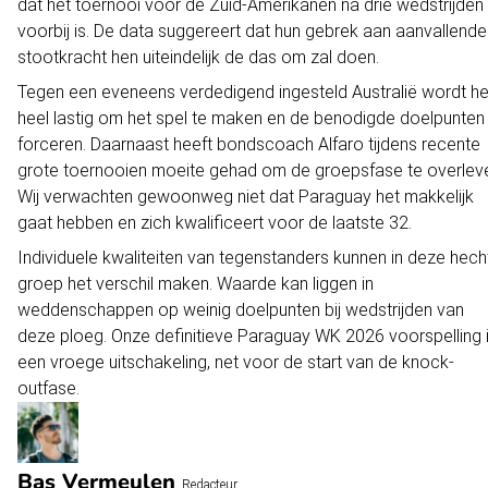
dat het toernooi voor de Zuid-Amerikanen na drie wedstrijden
voorbij is. De data suggereert dat hun gebrek aan aanvallende
stootkracht hen uiteindelijk de das om zal doen.
Tegen een eveneens verdedigend ingesteld Australië wordt he
heel lastig om het spel te maken en de benodigde doelpunten
forceren. Daarnaast heeft bondscoach Alfaro tijdens recente
grote toernooien moeite gehad om de groepsfase te overlev
Wij verwachten gewoonweg niet dat Paraguay het makkelijk
gaat hebben en zich kwalificeert voor
de laatste 32
.
Individuele kwaliteiten van tegenstanders kunnen in deze hech
groep het verschil maken. Waarde kan liggen in
weddenschappen op weinig doelpunten bij wedstrijden van
deze ploeg. Onze definitieve Paraguay WK 2026 voorspelling 
een vroege uitschakeling, net voor de start van de knock-
outfase.
Bas Vermeulen
Redacteur