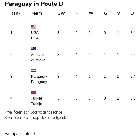
Paraguay in Poule D
Rank
Team
GW
P
W
G
V
D
1
USA
3
6
2
0
1
8:4
USA
2
Australië
3
4
1
1
1
2:2
Australië
3
Paraguay
3
4
1
1
1
2:4
Paraguay
4
Turkije
3
3
1
0
2
3:5
Turkije
Kwalificeert zich voor volgende ronde
Kwalificeert zich mogelijk voor volgende ronde
Bekijk
Poule D
.