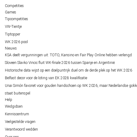
Competities
Games
Tipcompetities
VW-Tientje
Tiptopper
WK 2026 pool
Nieuws
KSA deelt vergunningen uit: TOTO, Kansino en Fair Play Online hebben verlengd
Sloveen Slavko Vincic fluit WK-finale 2026 tussen Spanje en Argentinië
Historische data wijst op een doelpuntrijk duel om de derde plek op het WK 2026
Belfast decor voor de loting van EK 2028 kwalificatie
Unai Simón favoriet voor gouden handschoen op WK 2026, maar Nederlandse gokk
staat buitenspel
Help
Wedgidsen
Kenniscentrum
Veelgestelde vragen
Verantwoord wedden
Over ons