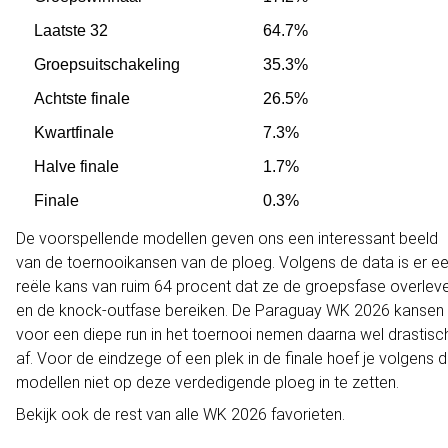
Laatste 32
64.7%
Groepsuitschakeling
35.3%
Achtste finale
26.5%
Kwartfinale
7.3%
Halve finale
1.7%
Finale
0.3%
De voorspellende modellen geven ons een interessant beeld
van de toernooikansen van de ploeg. Volgens de data is er e
reële kans van ruim 64 procent dat ze de groepsfase overlev
en de
knock-outfase
bereiken. De Paraguay WK 2026 kansen
voor een diepe run in het toernooi nemen daarna wel drastisc
af. Voor de eindzege of een plek in de finale hoef je volgens 
modellen niet op deze verdedigende ploeg in te zetten.
Bekijk ook de rest van alle
WK 2026 favorieten
.