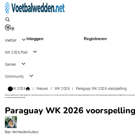
Inloggen
Registreren
Voetbal
WK 2026 Pool
Games
Community
WK 2026
/
Nieuws
/
WK 2026
/
Paraguay WK 2026 voorspelling
Wat kost gokken jou? Stop op tijd | 18+ | loketkansspel.nl | Gokken kan verslavend zijn | Deze boodschap mag niet gedeeld worden met minderjarigen | Speel bewust | Algemene voorwaarde
van toepassing | #Advertentie
Paraguay WK 2026 voorspellin
Bas Vermeulen
Auteur