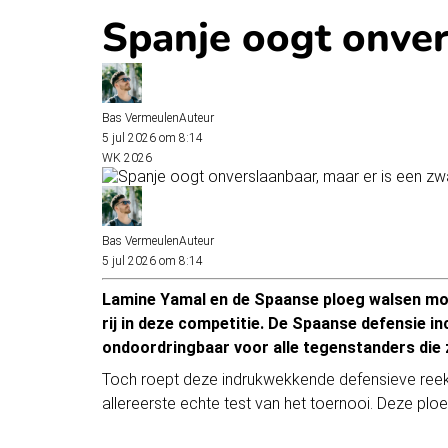
Spanje oogt onver
Bas Vermeulen
Auteur
5 jul 2026 om 8:14
WK 2026
Bas Vermeulen
Auteur
5 jul 2026 om 8:14
Lamine Yamal en de Spaanse ploeg walsen moei
rij in deze competitie. De Spaanse defensie i
ondoordringbaar voor alle tegenstanders die z
Toch roept deze indrukwekkende defensieve reeks 
allereerste echte test van het toernooi. Deze p