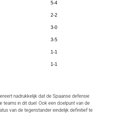
5-4
2-2
3-0
3-5
1-1
1-1
gereert nadrukkelijk dat de Spaanse defensie
 teams in dit duel. Ook een doelpunt van de
us van de tegenstander eindelijk definitief te