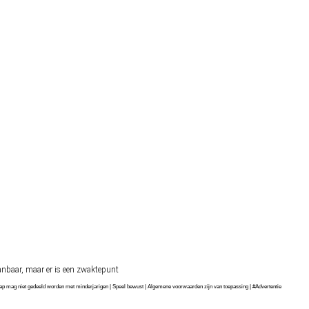
anbaar, maar er is een zwaktepunt
chap mag niet gedeeld worden met minderjarigen | Speel bewust | Algemene voorwaarden zijn van toepassing | #Advertentie