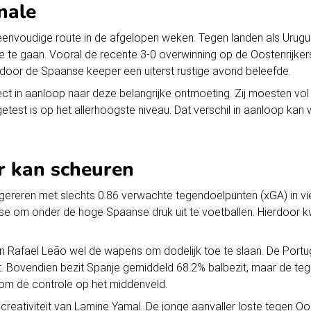
nale
envoudige route in de afgelopen weken. Tegen landen als Urugu
te te gaan. Vooral de recente 3-0 overwinning op de Oostenrijk
door de Spaanse keeper een uiterst rustige avond beleefde.
ect in aanloop naar deze belangrijke ontmoeting. Zij moesten vol
 getest is op het allerhoogste niveau. Dat verschil in aanloop kan 
 kan scheuren
gereren met slechts 0.86 verwachte tegendoelpunten (xGA) in vier
e om onder de hoge Spaanse druk uit te voetballen. Hierdoor kwa
en Rafael Leão wel de wapens om dodelijk toe te slaan. De Por
t. Bovendien bezit Spanje gemiddeld 68.2% balbezit, maar de te
d om de controle op het middenveld.
creativiteit van Lamine Yamal. De jonge aanvaller loste tegen Oos