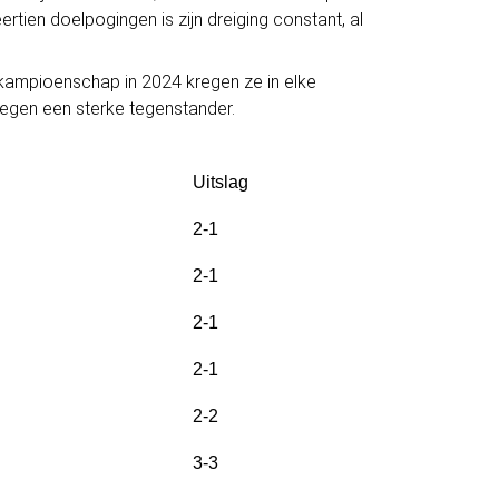
ertien doelpogingen is zijn dreiging constant, al
 kampioenschap in 2024 kregen ze in elke
tegen een sterke tegenstander.
Uitslag
2-1
2-1
2-1
2-1
2-2
3-3