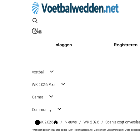
Inloggen
Registreren
Voetbal
WK 2026 Pool
Games
Community
WK 2026
/
Nieuws
/
WK 2026
/
Spanje oogt onversla
Wat kost gokken jou? Stop op tijd | 18+ | loketkansspel.nl | Gokken kan verslavend zijn | Deze boods