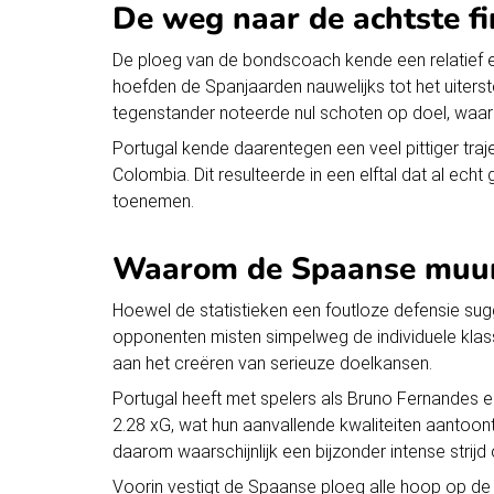
De weg naar de achtste fi
De ploeg van de bondscoach kende een relatief e
hoefden de Spanjaarden nauwelijks tot het uiters
tegenstander noteerde nul schoten op doel, waar
Portugal
kende daarentegen een veel pittiger traj
Colombia. Dit resulteerde in een elftal dat al echt
toenemen.
Waarom de Spaanse muur
Hoewel de statistieken een foutloze defensie sug
opponenten misten simpelweg de individuele klass
aan het creëren van serieuze doelkansen.
Portugal heeft met spelers als Bruno Fernandes 
2.28 xG, wat hun aanvallende kwaliteiten aantoon
daarom waarschijnlijk een bijzonder intense strij
Voorin vestigt de
Spaanse ploeg
alle hoop op de 