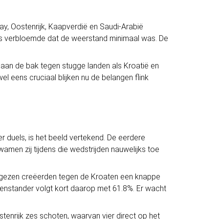
ay,
Oostenrijk
, Kaapverdië en Saudi-Arabië
ers verbloemde dat de weerstand minimaal was. De
 aan de bak tegen stugge landen als Kroatië en
wel eens cruciaal blijken nu de belangen flink
 duels, is het beeld vertekend. De eerdere
men zij tijdens die wedstrijden nauwelijks toe
tugezen creëerden tegen de Kroaten een knappe
genstander volgt kort daarop met 61.8%. Er wacht
tenrijk zes schoten, waarvan vier direct op het