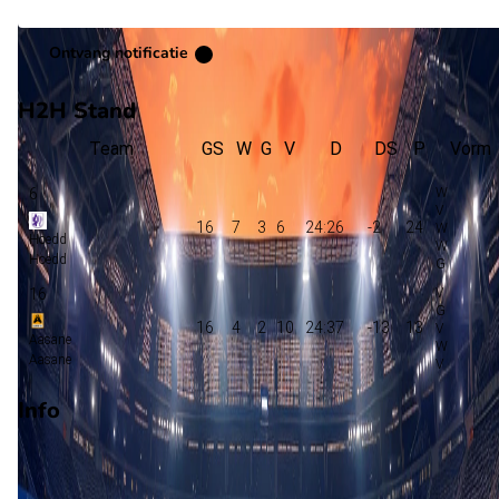
Ontvang notificatie
H2H Stand
Team
GS
W
G
V
D
DS
P
Vorm
6
16
7
3
6
24:26
-2
24
Hoedd
Hoedd
16
16
4
2
10
24:37
-13
13
Aasane
Aasane
Info
Op 5 september 2026 gaat Aasane de strijd aan met Hoedd. 
wedstrijd wordt afgetrapt om 14:00 en wordt gespeeld in de