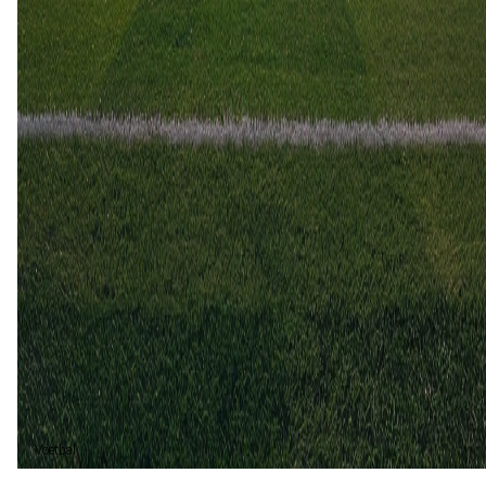
Hoedd
2
2
17 sep
2023
Aasane
Hoedd
1
0
22 apr
2023
Hoedd
Aasane
1
1
Aasane (1)
20%
Gelijk (3)
60%
Hoedd (1)
20%
Voetbal