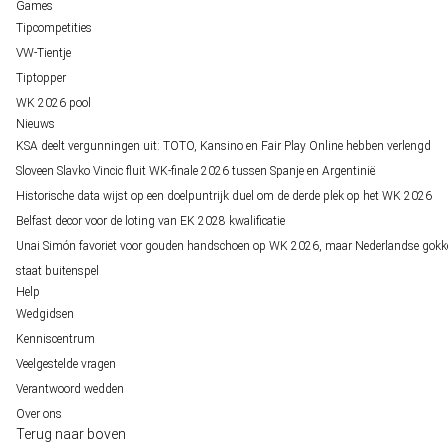
Games
Tipcompetities
VW-Tientje
Tiptopper
WK 2026 pool
Nieuws
KSA deelt vergunningen uit: TOTO, Kansino en Fair Play Online hebben verlengd
Sloveen Slavko Vincic fluit WK-finale 2026 tussen Spanje en Argentinië
Historische data wijst op een doelpuntrijk duel om de derde plek op het WK 2026
Belfast decor voor de loting van EK 2028 kwalificatie
Unai Simón favoriet voor gouden handschoen op WK 2026, maar Nederlandse gokk
staat buitenspel
Help
Wedgidsen
Kenniscentrum
Veelgestelde vragen
Verantwoord wedden
Over ons
Terug naar boven