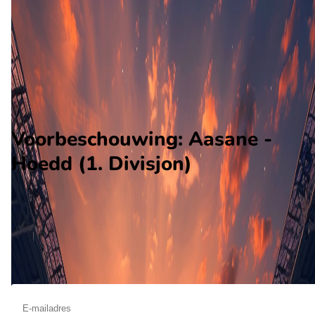
Hoedd
Alle wedstrijden
Aasane - Hoedd
Opstellingen
Voorspelling
Voorbeschouwing
Voorbeschouwing: Aasane -
Hoedd (1. Divisjon)
Op september 5 2026 gaat Aasane de strijd aan met Hoedd. 
wedstrijd wordt afgetrapt om 14:00 en wordt gespeeld in de
Norway 2.
Ontvang een notificatie als deze voorbeschouwing beschikbaar is