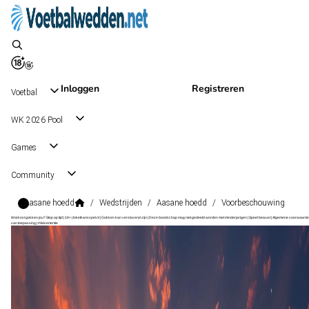
Inloggen
Registreren
Voetbal
WK 2026 Pool
Games
Community
Aasane hoedd
/
Wedstrijden
/
Aasane hoedd
/
Voorbeschouwing
Wat kost gokken jou? Stop op tijd | 18+ | loketkansspel.nl | Gokken kan verslavend zijn | Deze boodschap mag niet gedeeld worden met minderjarigen | Speel bewust | Algemene voorwaarde
van toepassing | #Advertentie
1. Divisjon
, Noorwegen
Aasane
1. Divisjon
, Noorwegen
5 sep 14:00