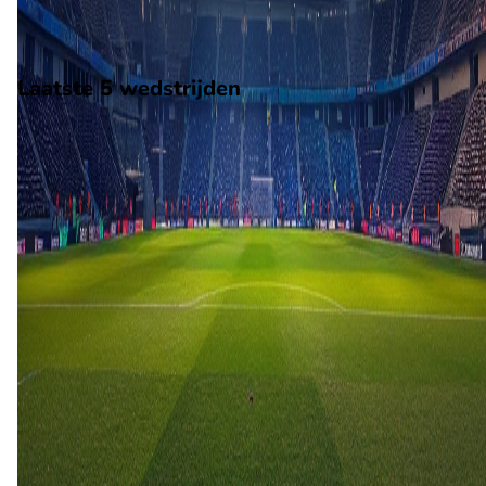
Norway 2.
Stadion: Aasane Arena
Scheidsrechter: Onbekend
Laatste 5 wedstrijden
H2H
Aasane
Hoedd
1 mei
2026
Hoedd
Aasane
1
0
18 okt
2025
Hoedd
Aasane
3
3
26 jul
2025
Aasane