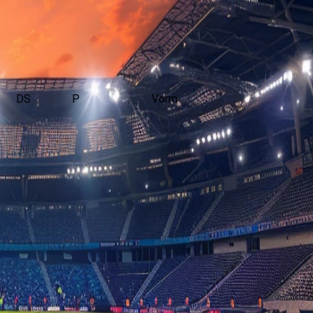
DS
P
Vorm
eeld in de Vriendschappelijke wedstrijden.