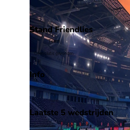
Eindscore (2 - 0)
Eerste helft
Tweede helft
Stand Friendlies
Team
Geen clubs gevonden
Info
Op 10 juni 2026 gaat Pakistan de strijd aan met A
Stadion: Onbekend
Scheidsrechter: Onbekend
Laatste 5 wedstrijden
H2H
Pakistan