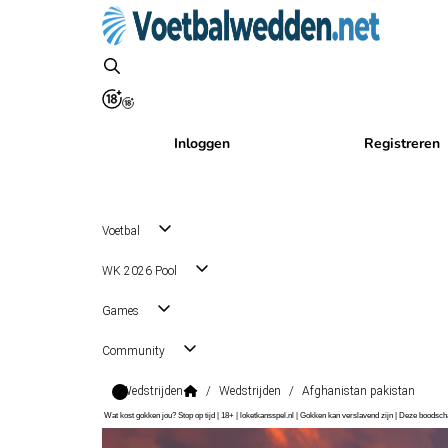
Inloggen
Registreren
Voetbal
WK 2026 Pool
Games
Community
Wedstrijden
/
Wedstrijden
/
Afghanistan pakistan
Wat kost gokken jou? Stop op tijd | 18+ | loketkansspel.nl | Gokken kan verslavend zijn | Deze boods
Friendlies
, Internationaal