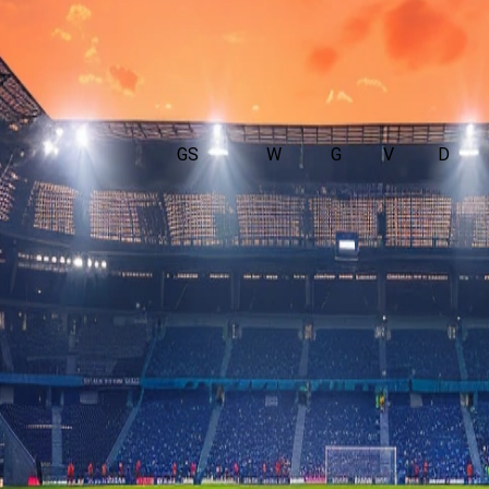
GS
W
G
V
D
fghanistan. De wedstrijd wordt afgetrapt om 16:00 en wordt gesp