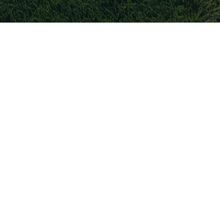
ne hebben verlengd
gentinië
lek op het WK 2026
r Nederlandse gokker staat buitenspel