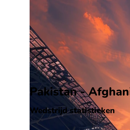
Pakistan
Friendlies
, Internationaal
2 - 0
Afghanistan
Alle wedstrijden
Pakistan - Afghanistan
Opstellingen
Voorspelling
Voorbeschouwing
Pakistan - Afghani
Wedstrijd statistieken
Verloop
Statistieken