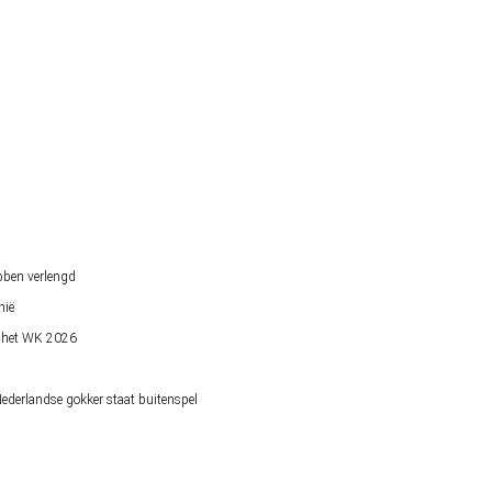
bben verlengd
nië
op het WK 2026
derlandse gokker staat buitenspel