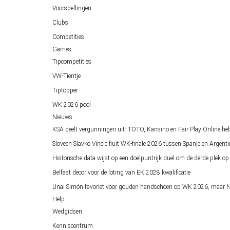
Voorspellingen
Clubs
Competities
Games
Tipcompetities
VW-Tientje
Tiptopper
WK 2026 pool
Nieuws
KSA deelt vergunningen uit: TOTO, Kansino en Fair Play Online he
Sloveen Slavko Vincic fluit WK-finale 2026 tussen Spanje en Argenti
Historische data wijst op een doelpuntrijk duel om de derde plek 
Belfast decor voor de loting van EK 2028 kwalificatie
Unai Simón favoriet voor gouden handschoen op WK 2026, maar Ne
Help
Wedgidsen
Kenniscentrum