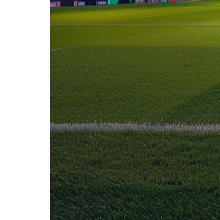
Afghanistan
10 jun
2026
Pakistan
Afghanistan
2
0
7 jun
2026
Afghanistan
Pakistan
0
2
14 okt
2025
Afghanistan
Pakistan
1
1
9 okt
2025
Pakistan
Afghanistan
0
0
6 feb
2015
Pakistan
Afghanistan
2
1
Pakistan (3)
60%
Gelijk (2)
40%