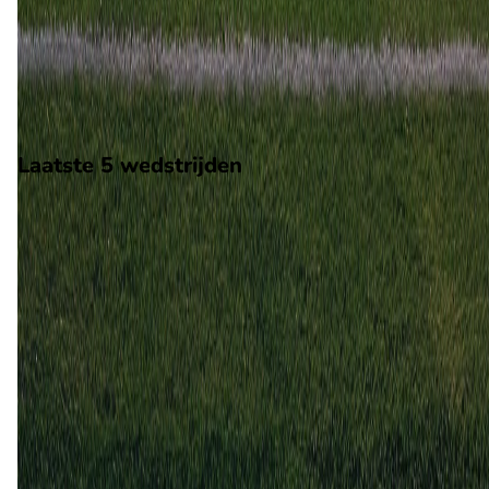
Op 26 december 2025 gaat Angola de strijd aan met Zimbab
De wedstrijd wordt afgetrapt om 12:30 en wordt gespeeld in 
Africa Cup of Nations.
Stadion: Stade de Marrakech
Scheidsrechter: P. Waweru
Laatste 5 wedstrijden
H2H
Angola
Zimbabwe
26 dec
2025
Angola
Zimbabwe
1
1
24 mrt
2018
Angola
Zimbabwe
2
2
14 okt
2012
Angola
Zimbabwe
2
0
9 sep
2012