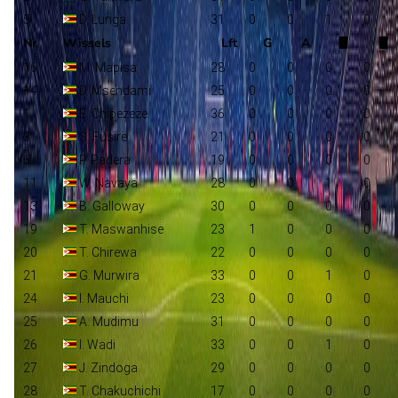
5
D. Lunga
31
0
0
1
0
Nr
Wissels
Lft
G
A
16
M. Mapisa
28
0
0
0
0
14
D. Msendami
25
0
0
0
0
1
E. Chipezeze
36
0
0
0
0
3
S. Fusire
21
0
0
0
0
6
P. Padera
19
0
0
0
0
11
W. Navaya
28
0
0
1
0
13
B. Galloway
30
0
0
0
0
19
T. Maswanhise
23
1
0
0
0
20
T. Chirewa
22
0
0
0
0
21
G. Murwira
33
0
0
1
0
24
I. Mauchi
23
0
0
0
0
25
A. Mudimu
31
0
0
0
0
26
I. Wadi
33
0
0
1
0
27
J. Zindoga
29
0
0
0
0
28
T. Chakuchichi
17
0
0
0
0