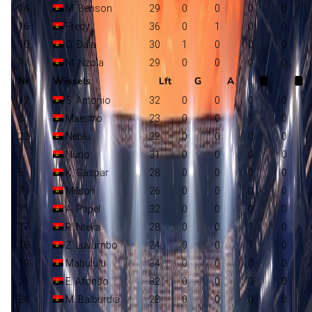
14
M. Benson
29
0
0
0
0
16
Fredy
36
0
1
0
0
10
G. Dala
30
1
0
0
0
9
M. Nzola
29
0
0
0
0
Nr
Wissels
Lft
G
A
12
S. Antonio
32
0
0
0
0
8
Maestro
23
0
0
1
0
22
Neblu
32
0
0
0
0
2
Nurio
31
0
0
0
0
6
K. Gaspar
28
0
0
0
0
7
Milson
26
0
0
0
0
11
A. Papel
32
0
0
0
0
17
R. Nteka
28
0
0
1
0
18
Z. Luvumbo
24
0
0
1
0
19
Mabululu
34
0
0
0
0
21
E. Afonso
32
0
0
0
0
24
M. Balburdia
28
0
0
0
0