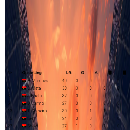
Zimbabwe
M. Marinica
Angola
Selectie
Nr
Opstelling
Lft
G
A
1
H. Marques
40
0
0
0
0
4
C. Mata
33
0
0
0
0
3
J. Buatu
32
0
0
0
0
5
D. Carmo
27
0
0
0
0
13
T. Carneiro
30
0
1
1
0
15
Beni
24
0
0
0
0
23
Show
27
1
0
1
0