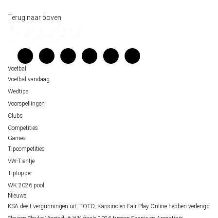
Historische data wijst op een doelpuntrijk duel om de derde plek op het WK 20
Wedgidsen
Terug naar boven
Belfast decor voor de loting van EK 2028 kwalificatie
Kenniscentrum
Unai Simón favoriet voor gouden handschoen op WK 2026, maar Nederlandse 
Veelgestelde vragen
staat buitenspel
Verantwoord wedden
Over ons
Voetbal
Voetbal vandaag
Wedtips
Voorspellingen
Clubs
Competities
Games
Tipcompetities
VW-Tientje
Tiptopper
WK 2026 pool
Nieuws
KSA deelt vergunningen uit: TOTO, Kansino en Fair Play Online hebben verlengd