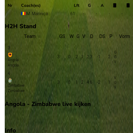
Nr
Coach(es)
Lft
G
A
M. Marinica
61
-
-
-
-
H2H Stand
Team
GS
W
G
V
D
DS
P
Vorm
3
3
0
2
1
2:3
-1
2
Angola
Angola
4
3
0
1
2
4:6
-2
1
Zimbabwe
Zimbabwe
Angola - Zimbabwe live kijken
Ziggo Sport
Info