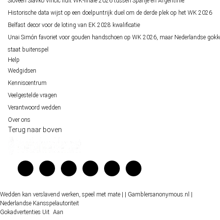
Sloveen Slavko Vincic fluit WK-finale 2026 tussen Spanje en Argentinië
Historische data wijst op een doelpuntrijk duel om de derde plek op het WK 2026
Belfast decor voor de loting van EK 2028 kwalificatie
Unai Simón favoriet voor gouden handschoen op WK 2026, maar Nederlandse gokk
staat buitenspel
Help
Wedgidsen
Kenniscentrum
Veelgestelde vragen
Verantwoord wedden
Over ons
Terug naar boven
Wedden kan verslavend werken, speel met mate |
| Gamblersanonymous.nl
|
Nederlandse Kansspelautoriteit
Gokadvertenties
Uit
Aan