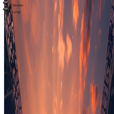
2
Takwara
5
Lunga