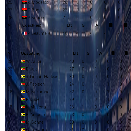
25
R. Modesto
26
0
0
0
0
27
C. Banza
27
0
0
1
0
28
P. Bondo
21
0
0
0
0
Nr
Coach(es)
Lft
G
A
P. Beaumelle
48
-
-
-
-
Zimbabwe
Selectie
Nr
Opstelling
Lft
G
A
22
W. Arubi
40
0
0
0
0
23
E. Jalai
27
0
1
0
0
15
T. Lingani Hadebe
30
0
0
0
0
8
J. Fabisch
24
0
1
1
0
18
M. Nakamba
32
0
0
1
0
7
P. Dube
29
1
0
1
0
17
K. Musona
36
1
0
0
0
12
B. Antonio
23
0
1
0
0
9
M. Bonne
30
0
0
0
0
2
G. Takwara
31
0
0
0
0